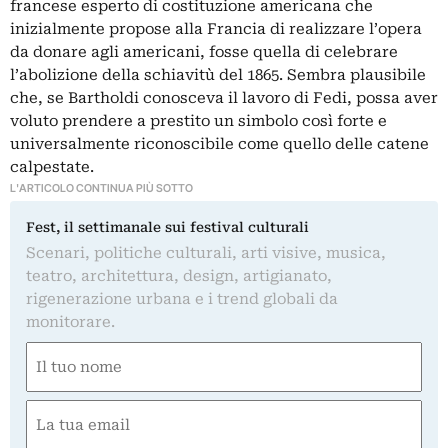
francese esperto di costituzione americana che
inizialmente propose alla Francia di realizzare l’opera
da donare agli americani, fosse quella di celebrare
l’abolizione della schiavitù del 1865. Sembra plausibile
che, se Bartholdi conosceva il lavoro di Fedi, possa aver
voluto prendere a prestito un simbolo così forte e
universalmente riconoscibile come quello delle catene
calpestate.
L'ARTICOLO CONTINUA PIÙ SOTTO
Fest, il settimanale sui festival culturali
Scenari, politiche culturali, arti visive, musica,
teatro, architettura, design, artigianato,
rigenerazione urbana e i trend globali da
monitorare.
Nome
(Required)
First
Email
(Required)