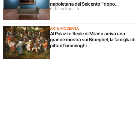
napoletana del Seicento “dopo
di Luca Sposato
Caravaggio”
ARTE MODERNA
Al Palazzo Reale di Milano arriva una
grande mostra sui Brueghel, la famiglia di
pittori fiamminghi