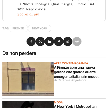
La Nuova Ecologia, QualEnergia, L'Indro. Dal
2011 New York è…
Scopri di più
TAG
FIRENZE
NEW YORK
Condividi su Facebook
Condividi su X
Condividi su LinkedIn
Condividi su Pinterest
Condividi su WhatsApp
Condividi su Email
Da non perdere
ARTE CONTEMPORANEA
A Firenze apre una nuova
galleria che guarda all’arte
emergente italiana in modo
di Caterina Angelucci
decentrato
MODA
A New York il Metropolitan