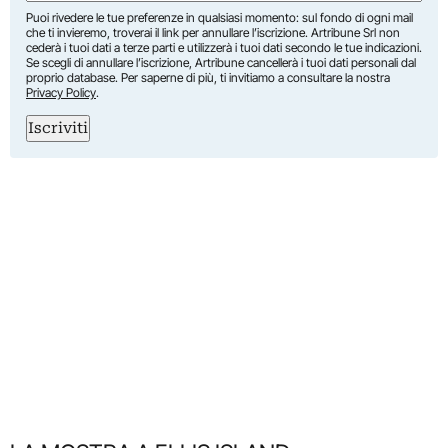
Puoi rivedere le tue preferenze in qualsiasi momento: sul fondo di ogni mail
che ti invieremo, troverai il link per annullare l’iscrizione. Artribune Srl non
cederà i tuoi dati a terze parti e utilizzerà i tuoi dati secondo le tue indicazioni.
Se scegli di annullare l’iscrizione, Artribune cancellerà i tuoi dati personali dal
proprio database. Per saperne di più, ti invitiamo a consultare la nostra
Privacy Policy
.
Iscriviti