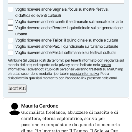
Opzioni
Voglio ricevere anche
Segnala
: focus su mostre, festival,
didattica ed eventi culturali
Voglio ricevere anche
Incanti
: il settimanale sul mercato dell'arte
Voglio ricevere anche
Render
: il quindicinale sulla rigenerazione
urbana
Voglio ricevere anche
Tailor
: il quindicinale su moda e cultura
Voglio ricevere anche
Pax
: il quindicinale sul turismo culturale
Voglio ricevere anche
Fest
: il settimanale sui festival culturali
Artribune Srl utilizza i dati da te forniti per tenerti informato con regolarità sul
mondo dell'arte, nel rispetto della privacy come indicato nella
nostra
informativa
. Iscrivendoti i tuoi dati personali verranno trasferiti su MailChimp
e trattati secondo le modalità riportate in
questa informativa
. Potrai
disiscriverti in qualsiasi momento con l'apposito link presente nelle email.
Iscriviti
Maurita Cardone
Giornalista freelance, abruzzese di nascita e di
carattere, eterna esploratrice, scrivo per
passione e compulsione da quando ho memoria
di me. Ho lavorato per Il Tempo, Il Sole 24 Ore,