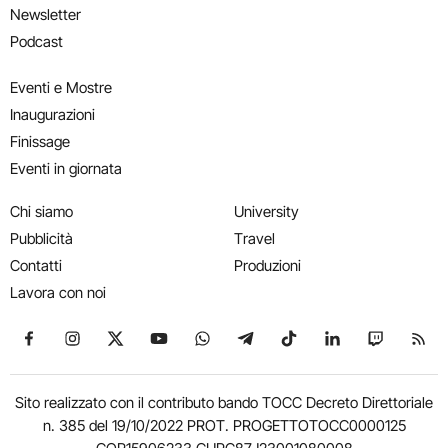
Newsletter
Podcast
Eventi e Mostre
Inaugurazioni
Finissage
Eventi in giornata
Chi siamo
University
Pubblicità
Travel
Contatti
Produzioni
Lavora con noi
Seguici su Facebook
Seguici su Instagram
Seguici su X
Seguici su YouTube
Seguici su WhatsApp
Seguici su Telegram
Seguici su TikTok
Seguici su Link
Seguici su
Segui
Sito realizzato con il contributo bando TOCC Decreto Direttoriale
n. 385 del 19/10/2022 PROT. PROGETTOTOCC0000125