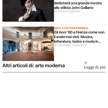
dedicherà una grande mostra
allo stilista John Galliano
di Giulio Solfrizzi
ARTE CONTEMPORANEA
Gli Anni ’80 a Firenze come non
li avete mai visti. Musica,
letteratura, teatro e moda in
di Christian Caliandro
mostra
Altri articoli di: arte moderna
Leggi di più