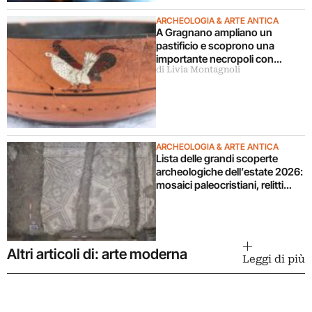
ARCHEOLOGIA & ARTE ANTICA
A Gragnano ampliano un
pastificio e scoprono una
importante necropoli con
di Livia Montagnoli
tombe perfettamente
conservate. La storia
ARCHEOLOGIA & ARTE ANTICA
Lista delle grandi scoperte
archeologiche dell’estate 2026:
mosaici paleocristiani, relitti
sommersi e un’antica citta
Maya
Altri articoli di: arte moderna
Leggi di più