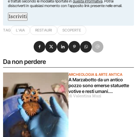
e trattati secondo le modalità riportate in
questa informativa
. Potrai
disiscriverti in qualsiasi momento con l'apposito link presente nelle email.
Iscriviti
TAG
L'AIA
RESTAURI
SCOPERTE
Condividi su Facebook
Condividi su X
Condividi su LinkedIn
Condividi su Pinterest
Condividi su WhatsApp
Condividi su Email
Da non perdere
ARCHEOLOGIA & ARTE ANTICA
A Marzabotto da un antico
pozzo sono emerse statuette
votive e resti umani.
di Valentina Muzi
Significativa scoperta in Emilia