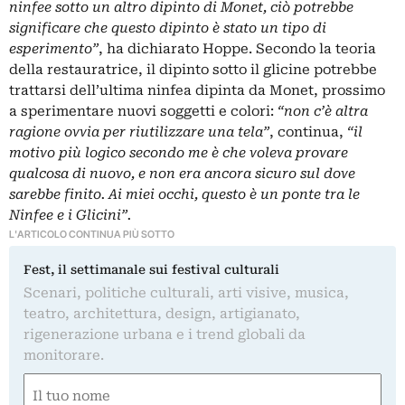
ninfee sotto un altro dipinto di Monet, ciò potrebbe
significare che questo dipinto è stato un tipo di
esperimento”
, ha dichiarato Hoppe. Secondo la teoria
della restauratrice, il dipinto sotto il glicine potrebbe
trattarsi dell’ultima ninfea dipinta da Monet, prossimo
a sperimentare nuovi soggetti e colori:
“non c’è altra
ragione ovvia per riutilizzare una tela”
, continua,
“il
motivo più logico secondo me è che voleva provare
qualcosa di nuovo, e non era ancora sicuro sul dove
sarebbe finito. Ai miei occhi, questo è un ponte tra le
Ninfee e i Glicini”.
L'ARTICOLO CONTINUA PIÙ SOTTO
Fest, il settimanale sui festival culturali
Scenari, politiche culturali, arti visive, musica,
teatro, architettura, design, artigianato,
rigenerazione urbana e i trend globali da
monitorare.
Nome
(Required)