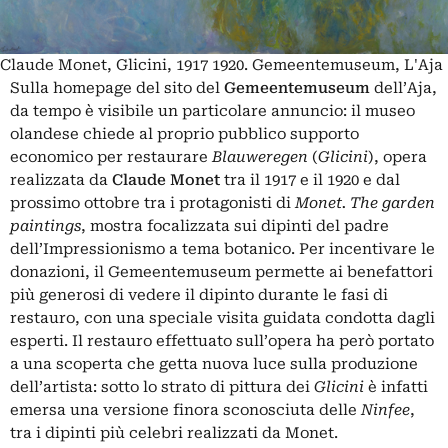
Claude Monet, Glicini, 1917 1920. Gemeentemuseum, L'Aja
Sulla homepage del sito del
Gemeentemuseum
dell’Aja,
da tempo è visibile un particolare annuncio: il museo
olandese chiede al proprio pubblico supporto
economico per restaurare
Blauweregen
(
Glicini
), opera
realizzata da
Claude Monet
tra il 1917 e il 1920 e dal
prossimo ottobre tra i protagonisti di
Monet. The garden
paintings
, mostra focalizzata sui dipinti del padre
dell’Impressionismo a tema botanico. Per incentivare le
donazioni, il Gemeentemuseum permette ai benefattori
più generosi di vedere il dipinto durante le fasi di
restauro, con una speciale visita guidata condotta dagli
esperti. Il restauro effettuato sull’opera ha però portato
a una scoperta che getta nuova luce sulla produzione
dell’artista: sotto lo strato di pittura dei
Glicini
è infatti
emersa una versione finora sconosciuta delle
Ninfee
,
tra i dipinti più celebri realizzati da Monet.