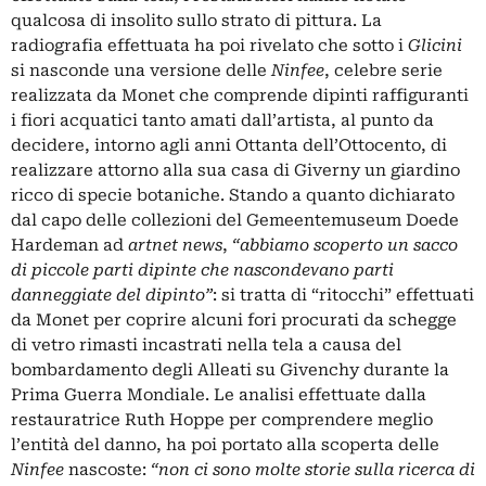
qualcosa di insolito sullo strato di pittura. La
radiografia effettuata ha poi rivelato che sotto i
Glicini
si nasconde una versione delle
Ninfee
, celebre serie
realizzata da Monet che comprende dipinti raffiguranti
i fiori acquatici tanto amati dall’artista, al punto da
decidere, intorno agli anni Ottanta dell’Ottocento, di
realizzare attorno alla sua casa di Giverny un giardino
ricco di specie botaniche. Stando a quanto dichiarato
dal capo delle collezioni del Gemeentemuseum Doede
Hardeman ad
artnet news
,
“abbiamo scoperto un sacco
di piccole parti dipinte che nascondevano parti
danneggiate del dipinto”
: si tratta di “ritocchi” effettuati
da Monet per coprire alcuni fori procurati da schegge
di vetro rimasti incastrati nella tela a causa del
bombardamento degli Alleati su Givenchy durante la
Prima Guerra Mondiale. Le analisi effettuate dalla
restauratrice Ruth Hoppe per comprendere meglio
l’entità del danno, ha poi portato alla scoperta delle
Ninfee
nascoste:
“non ci sono molte storie sulla ricerca di