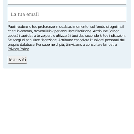
First
Email
(Required)
Puoi rivedere le tue preferenze in qualsiasi momento: sul fondo di ogni mail
che ti invieremo, troverai il link per annullare l’iscrizione. Artribune Srl non
cederà i tuoi dati a terze parti e utilizzerà i tuoi dati secondo le tue indicazioni.
Se scegli di annullare l’iscrizione, Artribune cancellerà i tuoi dati personali dal
proprio database. Per saperne di più, ti invitiamo a consultare la nostra
Privacy Policy
.
Iscriviti