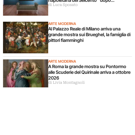
napoletana del Seicento “dopo
di Luca Sposato
Caravaggio”
ARTE MODERNA
Al Palazzo Reale di Milano arriva una
grande mostra sui Brueghel, la famiglia di
pittori fiamminghi
ARTE MODERNA
A Roma la grande mostra su Pontormo
alle Scuderie del Quirinale arriva a ottobre
2026
di Livia Montagnoli