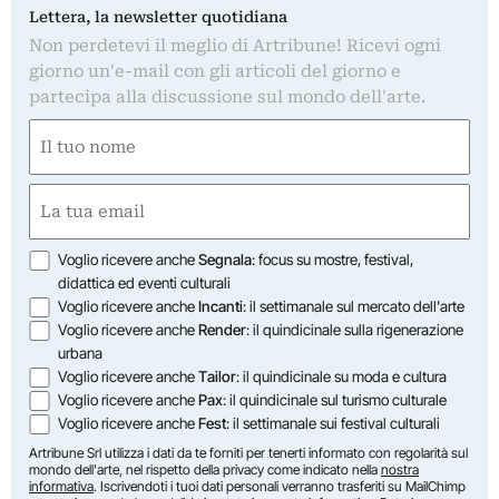
Lettera, la newsletter quotidiana
Non perdetevi il meglio di Artribune! Ricevi ogni
giorno un'e-mail con gli articoli del giorno e
partecipa alla discussione sul mondo dell'arte.
Nome
(Required)
First
Email
(Required)
Opzioni
Voglio ricevere anche
Segnala
: focus su mostre, festival,
didattica ed eventi culturali
Voglio ricevere anche
Incanti
: il settimanale sul mercato dell'arte
Voglio ricevere anche
Render
: il quindicinale sulla rigenerazione
urbana
Voglio ricevere anche
Tailor
: il quindicinale su moda e cultura
Voglio ricevere anche
Pax
: il quindicinale sul turismo culturale
Voglio ricevere anche
Fest
: il settimanale sui festival culturali
Artribune Srl utilizza i dati da te forniti per tenerti informato con regolarità sul
mondo dell'arte, nel rispetto della privacy come indicato nella
nostra
informativa
. Iscrivendoti i tuoi dati personali verranno trasferiti su MailChimp