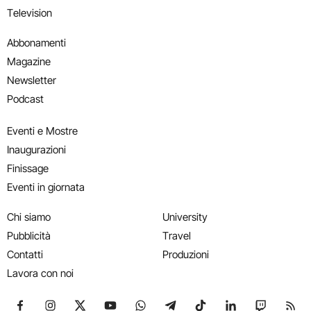
Television
Abbonamenti
Magazine
Newsletter
Podcast
Eventi e Mostre
Inaugurazioni
Finissage
Eventi in giornata
Chi siamo
University
Pubblicità
Travel
Contatti
Produzioni
Lavora con noi
Seguici su Facebook
Seguici su Instagram
Seguici su X
Seguici su YouTube
Seguici su WhatsApp
Seguici su Telegram
Seguici su TikTok
Seguici su Link
Seguici su
Segui