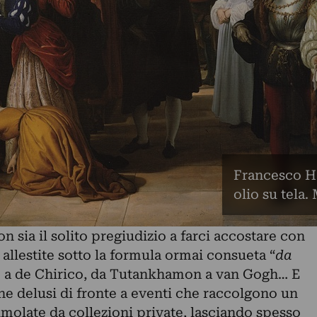
Francesco Ha
olio su tela
on sia il solito pregiudizio a farci accostare con
 allestite sotto la formula ormai consueta “
da
to a de Chirico, da Tutankhamon a van Gogh… E
ne delusi di fronte a eventi che raccolgono un
molate da collezioni private, lasciando spesso