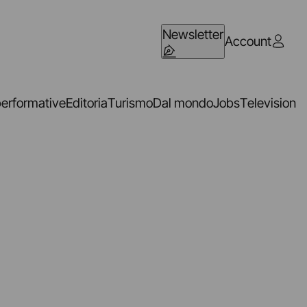
Newsletter
Account
performative
Editoria
Turismo
Dal mondo
Jobs
Television