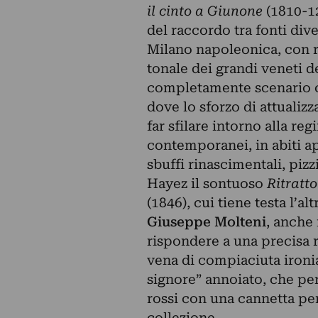
il cinto a Giunone
(1810-12
del raccordo tra fonti dive
Milano napoleonica, con r
tonale dei grandi veneti 
completamente scenario 
dove lo sforzo di attualiz
far sfilare intorno alla re
contemporanei, in abiti a
sbuffi rinascimentali, pizz
Hayez il sontuoso
Ritratt
(1846), cui tiene testa l’al
Giuseppe Molteni
, anche 
rispondere a una precisa 
vena di compiaciuta ironi
signore” annoiato, che per
rossi con una cannetta per
collezione.