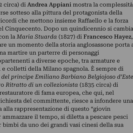
 circa) di
Andrea Appiani
mostra la complessità
rse sotteso alla pittura del protagonista della
icordi che mettono insieme Raffaello e la forza
del Cinquecento. Dopo un quindicennio si cambi
con la
Maria Stuarda
(1827) di
Francesco Hayez
,
zare un momento della storia anglosassone porta 
gina martire un parterre di personaggi
ppartenenti a diverse epoche, tra armature e
i e colletti della Milano spagnola. È sempre di
o del principe Emiliano Barbiano Belgiojoso d’Est
tro
Ritratto di un collezionista
(1835 circa) di
restauratore di fama europea, che qui, nel
richiesta del committente, riesce a infondere una
a alla rappresentazione di questo “giovin
 ammazzare il tempo, si diletta a pescare pesci
 bimbi da uno dei grandi vasi cinesi della sua