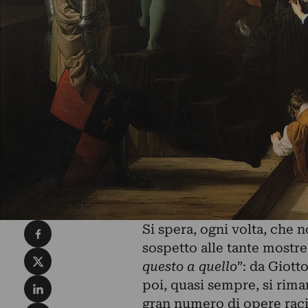
Condividi su Facebook
Si spera, ogni volta, che n
sospetto alle tante mostre
Condividi su X
questo a quello
”: da Giot
Condividi su LinkedIn
poi, quasi sempre, si rima
gran numero di opere raci