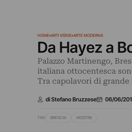
HOME
›
ARTI VISIVE
›
ARTE MODERNA
Da Hayez a Bo
Palazzo Martinengo, Bresci
italiana ottocentesca son
Tra capolavori di grande 
di Stefano Bruzzese
06/06/201
TAG
BRESCIA
MOSTRE