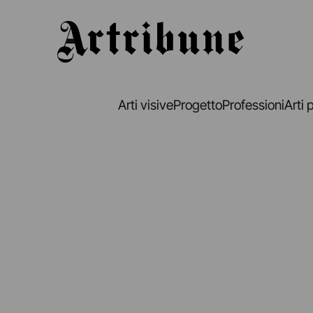
Artribune
Arti visive
Progetto
Professioni
Arti 