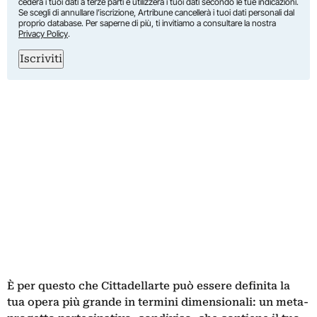
cederà i tuoi dati a terze parti e utilizzerà i tuoi dati secondo le tue indicazioni.
Se scegli di annullare l’iscrizione, Artribune cancellerà i tuoi dati personali dal
proprio database. Per saperne di più, ti invitiamo a consultare la nostra
Privacy Policy
.
Iscriviti
È per questo che Cittadellarte può essere definita la
tua opera più grande in termini dimensionali: un meta-