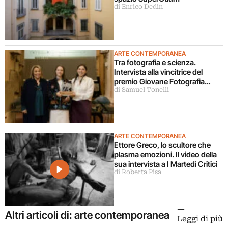
di Enrico Dedin
ARTE CONTEMPORANEA
Tra fotografia e scienza.
Intervista alla vincitrice del
premio Giovane Fotografia
di Samuel Tonelli
Italiana 2026
ARTE CONTEMPORANEA
Ettore Greco, lo scultore che
plasma emozioni. Il video della
sua intervista a I Martedì Critici
di Roberta Pisa
Altri articoli di: arte contemporanea
Leggi di più