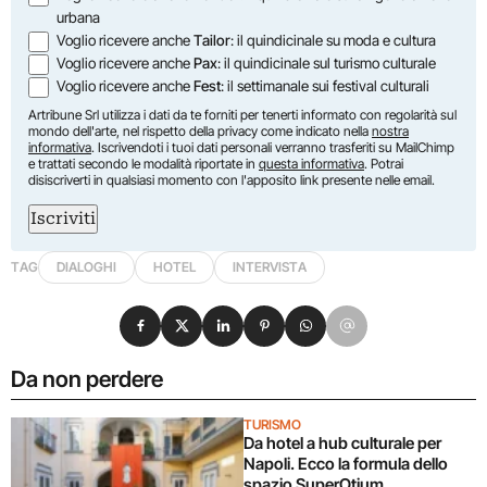
urbana
Voglio ricevere anche
Tailor
: il quindicinale su moda e cultura
Voglio ricevere anche
Pax
: il quindicinale sul turismo culturale
Voglio ricevere anche
Fest
: il settimanale sui festival culturali
Artribune Srl utilizza i dati da te forniti per tenerti informato con regolarità sul
mondo dell'arte, nel rispetto della privacy come indicato nella
nostra
informativa
. Iscrivendoti i tuoi dati personali verranno trasferiti su MailChimp
e trattati secondo le modalità riportate in
questa informativa
. Potrai
disiscriverti in qualsiasi momento con l'apposito link presente nelle email.
Iscriviti
TAG
DIALOGHI
HOTEL
INTERVISTA
Condividi su Facebook
Condividi su X
Condividi su LinkedIn
Condividi su Pinterest
Condividi su WhatsApp
Condividi su Email
Da non perdere
TURISMO
Da hotel a hub culturale per
Napoli. Ecco la formula dello
spazio SuperOtium