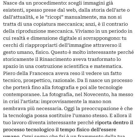
Nasce da un procedimento: scegli immagini già
esistenti, spesso prese dal web, dalla storia dell’arte o
dall’attualità, e le “ricopi” manualmente, ma non si
tratta di una copiatura meccanica; anzi, è il contrario
della riproduzione meccanica. Viviamo in un periodo in
cui realtà e dimensione digitale si sovrappongono: tu
cerchi di riappropriarti dell’immagine attraverso il
gesto umano, fisico. Questo è molto interessante perché
storicamente il Rinascimento aveva trasformato lo
spazio in una costruzione scientifica e matematica.
Piero della Francesca aveva reso il vedere un fatto
tecnico, prospettico, razionale. Da lì nasce un processo
che porterà fino alla fotografia e poi alle tecnologie
contemporanee. La fotografia, nel Novecento, ha messo
in crisi l’artista: improvvisamente la mano non
sembrava più necessaria. Oggi la preoccupazione è che
la tecnologia possa sostituire l’umano stesso. E allora il
tuo lavoro diventa interessante perché
riporta dentro il
processo tecnologico il tempo fisico dell’essere
umano
. Ogni segno che fai è un frammento della tua