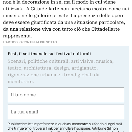
non è la decorazione in sé, ma il modo in cui viene
utilizzata. A Cittadellarte non facciamo mostre come nei
musei o nelle gallerie private. La presenza delle opere
deve essere giustificata da una situazione particolare,
da
una relazione viva
con tutto ciò che Cittadellarte
rappresenta.
L'ARTICOLO CONTINUA PIÙ SOTTO
Fest, il settimanale sui festival culturali
Scenari, politiche culturali, arti visive, musica,
teatro, architettura, design, artigianato,
rigenerazione urbana e i trend globali da
monitorare.
Nome
(Required)
First
Email
(Required)
Puoi rivedere le tue preferenze in qualsiasi momento: sul fondo di ogni mail
che ti invieremo, troverai il link per annullare l’iscrizione. Artribune Srl non