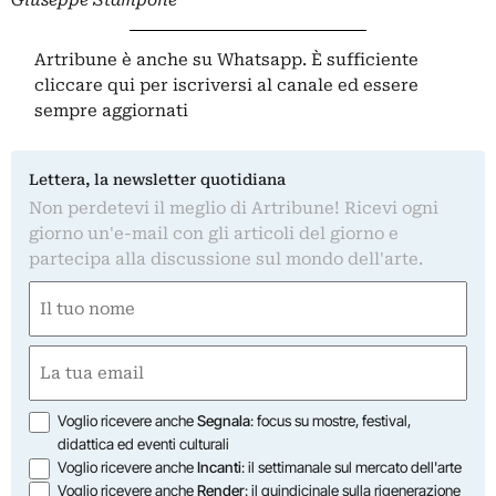
Artribune è anche su Whatsapp. È sufficiente
cliccare qui
per iscriversi al canale ed essere
sempre aggiornati
Lettera, la newsletter quotidiana
Non perdetevi il meglio di Artribune! Ricevi ogni
giorno un'e-mail con gli articoli del giorno e
partecipa alla discussione sul mondo dell'arte.
Nome
(Required)
First
Email
(Required)
Opzioni
Voglio ricevere anche
Segnala
: focus su mostre, festival,
didattica ed eventi culturali
Voglio ricevere anche
Incanti
: il settimanale sul mercato dell'arte
Voglio ricevere anche
Render
: il quindicinale sulla rigenerazione