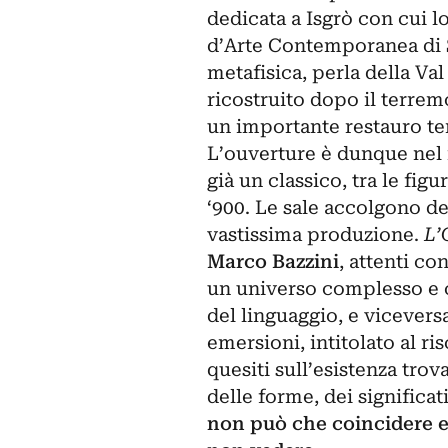
dedicata a Isgrò con cui l
d’Arte Contemporanea
di 
metafisica, perla della Va
ricostruito dopo il terrem
un importante restauro te
L’ouverture è dunque nel 
già un classico, tra le fig
‘900. Le sale accolgono de
vastissima produzione.
L’
Marco Bazzini
, attenti co
un universo complesso e co
del linguaggio, e viceversa
emersioni, intitolato al ri
quesiti sull’esistenza trov
delle forme, dei significati
non può che coincidere e 