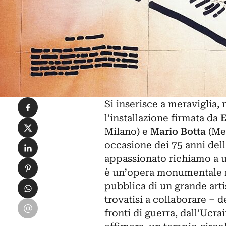
Condividi su Facebook
Si inserisce a meraviglia,
l’installazione firmata da
E
Condividi su X
Milano) e
Mario Botta
(Men
Condividi su LinkedIn
occasione dei 75 anni della
appassionato richiamo a u
Condividi su Pinterest
è un’opera monumentale ne
Condividi su WhatsApp
pubblica di un grande arti
trovatisi a collaborare – 
Condividi su Email
fronti di guerra, dall’Ucrai