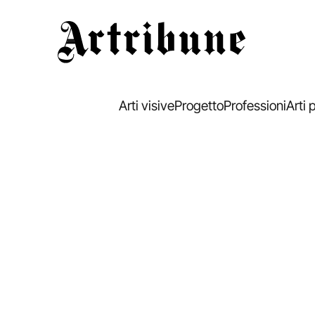
Artribune
Arti visive
Progetto
Professioni
Arti 