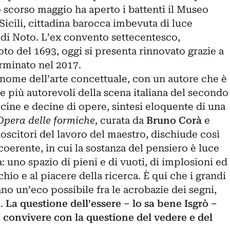
o scorso maggio ha aperto i battenti il
Museo
Sicili, cittadina barocca imbevuta di luce
l di Noto. L’ex convento settecentesco,
oto del 1693, oggi si presenta rinnovato grazie a
rminato nel 2017.
nome dell’arte concettuale, con un autore che è
ure più autorevoli della scena italiana del secondo
cine e decine di opere, sintesi eloquente di una
Opera delle formiche,
curata da
Bruno Corà
e
noscitori del lavoro del maestro, dischiude così
erente, in cui la sostanza del pensiero è luce
: uno spazio di pieni e di vuoti, di implosioni ed
schio e al piacere della ricerca. È qui che i grandi
ano un’eco possibile fra le acrobazie dei segni,
.
La questione dell’essere – lo sa bene Isgrò –
convivere con la questione del vedere e del