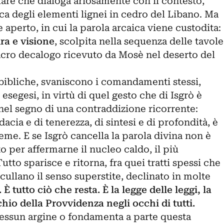
lare che dialoga ariosamente con il contesto,
ica degli elementi lignei in cedro del Libano. Ma
 aperto, in cui la parola arcaica viene custodita:
ura e visione
, scolpita nella sequenza delle tavole
sacro decalogo ricevuto da Mosè nel deserto del
bibliche, svaniscono i comandamenti stessi,
esegesi, in virtù di quel gesto che di Isgrò è
nel segno di una contraddizione ricorrente:
dacia e di tenerezza, di sintesi e di profondità, è
ieme. E se Isgrò cancella la parola divina non è
o per affermarne il nucleo caldo, il più
tto sparisce e ritorna, fra quei tratti spessi che
cullano il senso superstite, declinato in molte
tutto ciò che resta. È la legge delle leggi, la
chio della Provvidenza negli occhi di tutti.
 nessun argine o fondamenta a parte questa