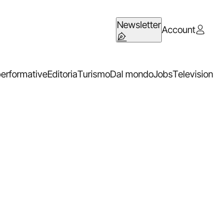
Newsletter
Account
performative
Editoria
Turismo
Dal mondo
Jobs
Television