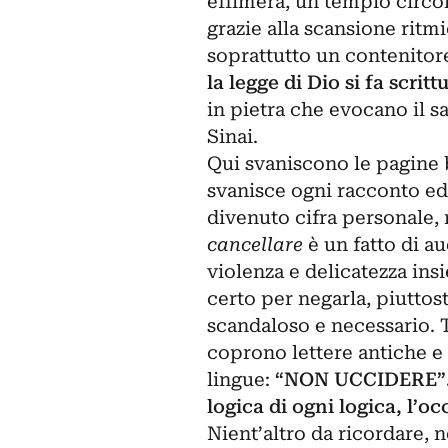
effimera, un tempio circo
grazie alla scansione ritm
soprattutto un contenitore
la legge di Dio si fa scritt
in pietra che evocano il 
Sinai.
Qui svaniscono le pagine 
svanisce ogni racconto ed 
divenuto cifra personale, 
cancellare
è un fatto di au
violenza e delicatezza ins
certo per negarla, piuttost
scandaloso e necessario. Tu
coprono lettere antiche e 
lingue:
“NON UCCIDERE”. È 
logica di ogni logica, l’oc
Nient’altro da ricordare,