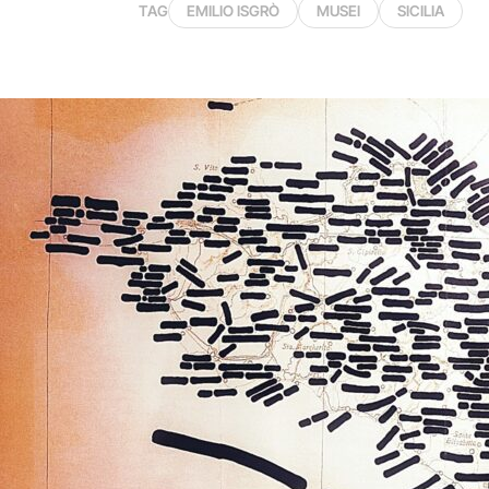
TAG
EMILIO ISGRÒ
MUSEI
SICILIA