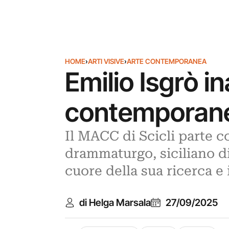
HOME
›
ARTI VISIVE
›
ARTE CONTEMPORANEA
Emilio Isgrò 
contemporanea
Il MACC di Scicli parte co
drammaturgo, siciliano di 
cuore della sua ricerca e
di Helga Marsala
27/09/2025