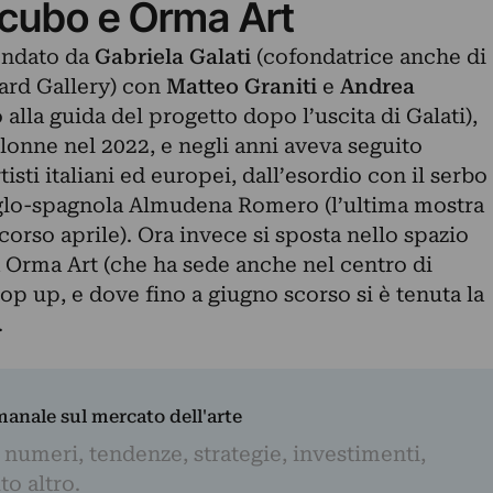
ercubo e Orma Art
fondato da
Gabriela Galati
(cofondatrice anche di
ard Gallery) con
Matteo Graniti
e
Andrea
alla guida del progetto dopo l’uscita di Galati),
olonne nel 2022, e negli anni aveva seguito
tisti italiani ed europei, dall’esordio con il serbo
nglo-spagnola Almudena Romero (l’ultima mostra
 scorso aprile). Ora invece si sposta nello spazio
da Orma Art (che ha sede anche nel centro di
op up, e dove fino a giugno scorso si è tenuta la
.
imanale sul mercato dell'arte
 numeri, tendenze, strategie, investimenti,
to altro.