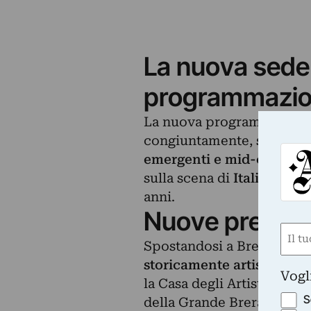
La nuova sede 
programmazio
La nuova programmazione 
congiuntamente, si concen
emergenti e mid-career it
sulla scena di
Italia e Bras
anni.
Nuove presenze
Nom
Spostandosi a Brera, Iperc
(Requ
storicamente artistico di
First
Vogl
la Casa degli Artisti, alle 
S
della Grande Brera, da po