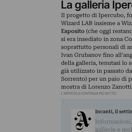
La galleria Ip
Il progetto di Ipercubo, 
Wizard LAB insieme a Wiz
Esposito
(che oggi restano 
si era insediato in zona C
soprattutto personali di ar
Ivan Grubanov
fino all’a
della galleria, tenutasi lo
già utilizzato in passato 
Sorrento) per un paio di p
mostra di Lorenzo Zanotti
L'ARTICOLO CONTINUA PIÙ SOTTO
Incanti, il sett
Informazioni,
gallerie e mol