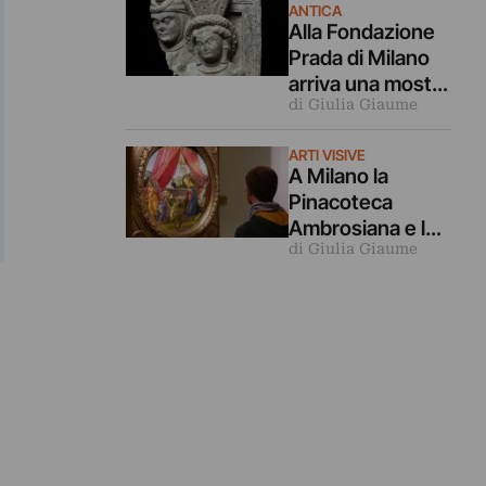
ingannati
ANTICA
Alla Fondazione
Prada di Milano
arriva una mostra
di Giulia Giaume
archeologica
sulle relazioni tra
ARTI VISIVE
Mediterraneo e
A Milano la
Asia
Pinacoteca
Ambrosiana e la
di Giulia Giaume
Cripta di San
Sepolcro sono
gratis per tutto
agosto (ma solo
per milanesi)