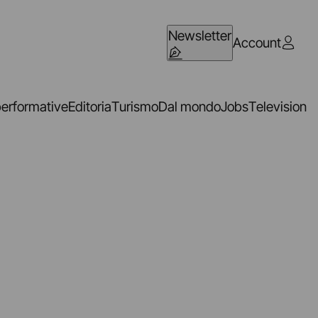
Newsletter
Account
performative
Editoria
Turismo
Dal mondo
Jobs
Television