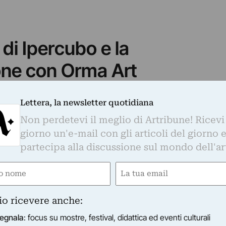
di Ipercubo e la
ne con Orma Art
espositiva, comunicano le gallerie
trerà sulla ricerca e sul supporto degli
artisti
Lettera, la newsletter quotidiana
aliani e internazionali
, con un focus particolare
Non perdetevi il meglio di Artribune! Ricevi
ile
, territori a cui entrambe le realtà guardano da
giorno un'e-mail con gli articoli del giorno 
partecipa alla discussione sul mondo dell'ar
 di gallerie a Brera
e
Email
ubo va così ad arricchire
il quartiere più
ired)
(Required)
 Milano
che, grazie al lavoro di spazi storici come
io ricevere anche:
molte gallerie private e soprattutto al progetto
egnala
: focus su mostre, festival, didattica ed eventi culturali
co inaugurato e già
molto promettente
, sta