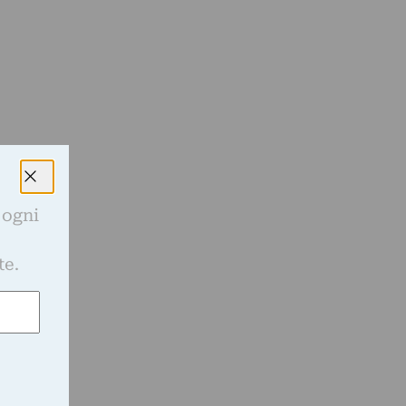
 ogni
e
te.