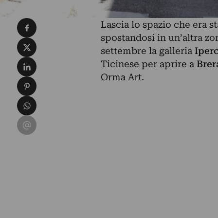
Condividi su Facebook
Lascia lo spazio che era s
spostandosi in un’altra zon
Condividi su X
settembre la galleria
Iper
Condividi su LinkedIn
Ticinese per aprire a
Brer
Orma Art.
Condividi su Pinterest
Condividi su WhatsApp
Condividi su Email