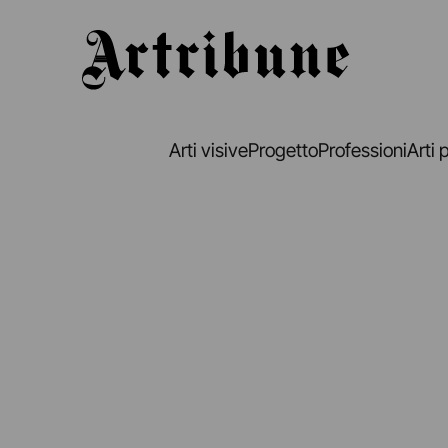
Artribune
Arti visive
Progetto
Professioni
Arti 