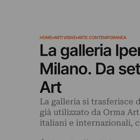
HOME
›
ARTI VISIVE
›
ARTE CONTEMPORANEA
La galleria Ip
Milano. Da se
Art
La galleria si trasferisce
già utilizzato da Orma Ar
italiani e internazionali, 