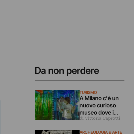
Da non perdere
TURISMO
A Milano c’è un
nuovo curioso
museo dove i
di Vittoria Caprotti
nostri cinque
sensi vengono
ARCHEOLOGIA & ARTE