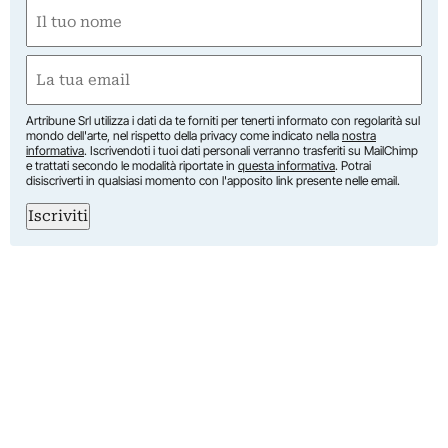
Nome
(Obbligatorio)
Nome
Email
(Obbligatorio)
Artribune Srl utilizza i dati da te forniti per tenerti informato con regolarità sul
mondo dell'arte, nel rispetto della privacy come indicato nella
nostra
informativa
. Iscrivendoti i tuoi dati personali verranno trasferiti su MailChimp
e trattati secondo le modalità riportate in
questa informativa
. Potrai
disiscriverti in qualsiasi momento con l'apposito link presente nelle email.
Iscriviti