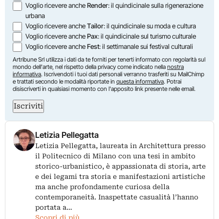
Voglio ricevere anche
Render
: il quindicinale sulla rigenerazione
urbana
Voglio ricevere anche
Tailor
: il quindicinale su moda e cultura
Voglio ricevere anche
Pax
: il quindicinale sul turismo culturale
Voglio ricevere anche
Fest
: il settimanale sui festival culturali
Artribune Srl utilizza i dati da te forniti per tenerti informato con regolarità sul
mondo dell'arte, nel rispetto della privacy come indicato nella
nostra
informativa
. Iscrivendoti i tuoi dati personali verranno trasferiti su MailChimp
e trattati secondo le modalità riportate in
questa informativa
. Potrai
disiscriverti in qualsiasi momento con l'apposito link presente nelle email.
Iscriviti
Letizia Pellegatta
Letizia Pellegatta, laureata in Architettura presso
il Politecnico di Milano con una tesi in ambito
storico-urbanistico, è appassionata di storia, arte
e dei legami tra storia e manifestazioni artistiche
ma anche profondamente curiosa della
contemporaneità. Inaspettate casualità l’hanno
portata a…
Scopri di più