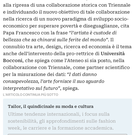
alla ripresa di una collaborazione storica con Triennale
e individuando il nuovo obiettivo di tale collaborazione
nella ricerca di un nuovo paradigma di sviluppo socio-
economico per superare povertà e diseguaglianze, cita
Papa Francesco con la frase “
l’artista è custode di
bellezza che sa chinarsi sulle ferite del mondo”
. Il
connubio tra arte, design, ricerca ed economia è il tema
anche dell’intervento della pro-rettrice di
Università
Bocconi
, che spiega come l’Ateneo si sia posto, nella
collaborazione con Triennale, come partner scientifico
per la misurazione dei dati:
“I dati danno
consapevolezza, l’arte fornisce il suo sguardo
interpretativo sul futuro”
, spiega.
L'ARTICOLO CONTINUA PIÙ SOTTO
Tailor, il quindicinale su moda e cultura
Ultime tendenze internazionali, i focus sulla
sostenibilità, gli approfondimenti sulle fashion
week, le carriere e la formazione accademica.