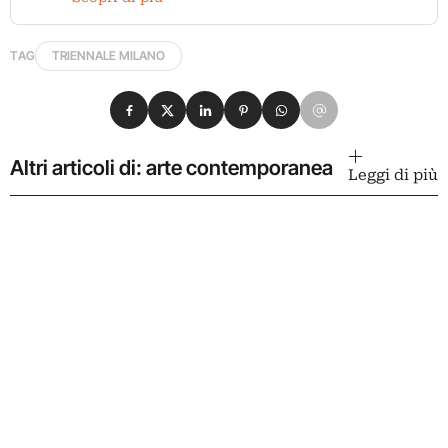
TAG
TRIENNALE MILANO
Condividi su Facebook
Condividi su X
Condividi su LinkedIn
Condividi su Pinterest
Condividi su WhatsApp
Condividi su Email
Altri articoli di: arte contemporanea
Leggi di più