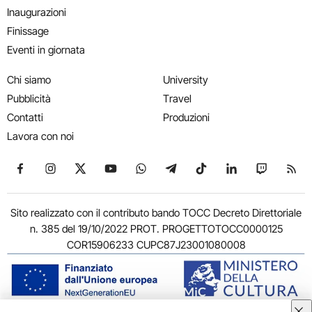
Inaugurazioni
Finissage
Eventi in giornata
Chi siamo
University
Pubblicità
Travel
Contatti
Produzioni
Lavora con noi
Seguici su Facebook
Seguici su Instagram
Seguici su X
Seguici su YouTube
Seguici su WhatsApp
Seguici su Telegram
Seguici su TikTok
Seguici su Link
Seguici su
Segui
Sito realizzato con il contributo bando TOCC Decreto Direttoriale
n. 385 del 19/10/2022 PROT. PROGETTOTOCC0000125
COR15906233 CUPC87J23001080008