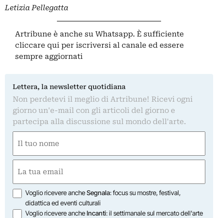
Letizia Pellegatta
Artribune è anche su Whatsapp. È sufficiente
cliccare qui
per iscriversi al canale ed essere
sempre aggiornati
Lettera, la newsletter quotidiana
Non perdetevi il meglio di Artribune! Ricevi ogni
giorno un'e-mail con gli articoli del giorno e
partecipa alla discussione sul mondo dell'arte.
Nome
(Obbligatorio)
Nome
Email
(Obbligatorio)
Opzioni
Voglio ricevere anche
Segnala
: focus su mostre, festival,
didattica ed eventi culturali
Voglio ricevere anche
Incanti
: il settimanale sul mercato dell'arte