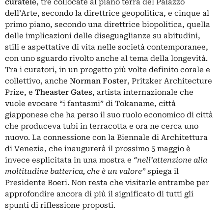
curatele
, tre collocate al piano terra del Palazzo
dell’Arte, secondo la direttrice geopolitica, e cinque al
primo piano, secondo una direttrice biopolitica, quella
delle implicazioni delle diseguaglianze su abitudini,
stili e aspettative di vita nelle società contemporanee,
con uno sguardo rivolto anche al tema della longevità.
Tra i curatori, in un progetto più volte definito corale e
collettivo, anche
Norman Foster
, Pritzker Architecture
Prize, e
Theaster Gates
, artista internazionale che
vuole evocare “i fantasmi” di Tokaname, città
giapponese che ha perso il suo ruolo economico di città
che produceva tubi in terracotta e ora ne cerca uno
nuovo. La connessione con la Biennale di Architettura
di Venezia, che inaugurerà il prossimo 5 maggio è
invece esplicitata in una mostra e
“nell’attenzione alla
moltitudine batterica, che è un valore”
spiega il
Presidente Boeri. Non resta che visitarle entrambe per
approfondire ancora di più il significato di tutti gli
spunti di riflessione proposti.