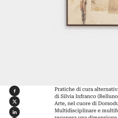
Condividi su Facebook
Pratiche di cura alternativ
di
Silvia Infranco
(Belluno
Condividi su X
Arte
, nel cuore di Dorsod
Condividi su LinkedIn
Multidisciplinare e multif
recupera una dimensione d