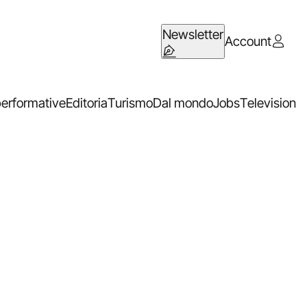
Newsletter
Account
performative
Editoria
Turismo
Dal mondo
Jobs
Television