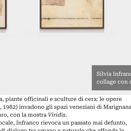
Silvia Infra
collage con 
a, piante officinali e sculture di cera: le opere
, 1982) invadono gli spazi veneziani di
Marignan
uro, con la mostra
Viridis
.
ocale, Infranco rievoca un passato mai defunto,
i dialogo tra umano e naturale che affonda le