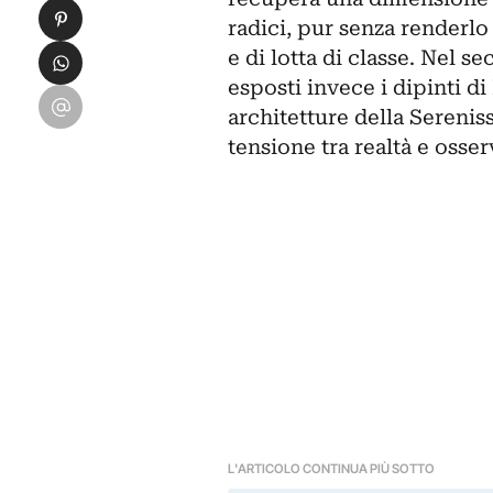
Condividi su Pinterest
radici, pur senza renderlo
Condividi su WhatsApp
e di lotta di classe. Nel s
esposti invece i dipinti di
Condividi su Email
architetture della Sereni
tensione tra realtà e osser
L'ARTICOLO CONTINUA PIÙ SOTTO