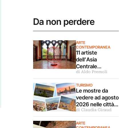
Da non perdere
ARTE
CONTEMPORANEA
11 artiste
dell’Asia
Centrale
di Aldo Premoli
rileggono la
Turandot in
TURISMO
questa mostra a
Le mostre da
Venezia
vedere ad agosto
2026 nelle città
di Claudia Giraud
d’arte europee
ARTE
CONTEMPORANEA