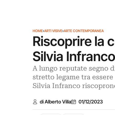
HOME
›
ARTI VISIVE
›
ARTE CONTEMPORANEA
Riscoprire la 
Silvia Infranc
A lungo reputate segno di 
stretto legame tra essere
Silvia Infranco riscopron
di Alberto Villa
01/12/2023