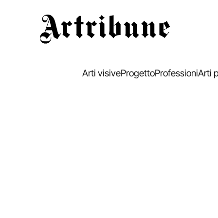
Artribune
Arti visive
Progetto
Professioni
Arti 