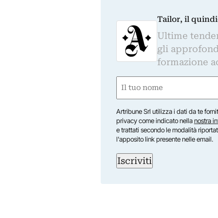
Tailor, il quin
Ultime tendenz
gli approfond
formazione a
Nome
(Obbligatorio)
Nome
Artribune Srl utilizza i dati da te forn
privacy come indicato nella
nostra i
e trattati secondo le modalità riporta
l'apposito link presente nelle email.
Iscriviti