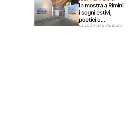
In mostra a Rimini
i sogni estivi,
poetici e
di Ludovica Palmieri
malinconici
dipinti da Luca
Giovagnoli