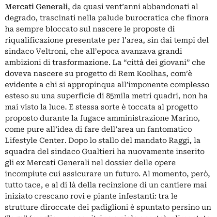
Mercati Generali
, da quasi vent’anni abbandonati al
degrado, trascinati nella palude burocratica che finora
ha sempre bloccato sul nascere le proposte di
riqualificazione presentate per l’area, sin dai tempi del
sindaco Veltroni, che all’epoca avanzava grandi
ambizioni di trasformazione. La “città dei giovani” che
doveva nascere su progetto di Rem Koolhas, com’è
evidente a chi si appropinqua all’imponente complesso
esteso su una superficie di 85mila metri quadri, non ha
mai visto la luce. E stessa sorte è toccata al progetto
proposto durante la fugace amministrazione Marino,
come pure all’idea di fare dell’area un fantomatico
Lifestyle Center. Dopo lo stallo del mandato Raggi, la
squadra del sindaco Gualtieri ha nuovamente inserito
gli ex Mercati Generali nel dossier delle opere
incompiute cui assicurare un futuro. Al momento, però,
tutto tace, e al di là della recinzione di un cantiere mai
iniziato crescano rovi e piante infestanti: tra le
strutture diroccate dei padiglioni è spuntato persino un