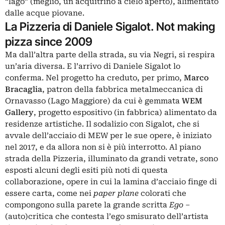
“lago” (meglio, un acquitrino a cielo aperto), alimentato
dalle acque piovane.
La Pizzeria di Daniele Sigalot. Not making
pizza since 2009
Ma dall’altra parte della strada, su via Negri, si respira
un’aria diversa. E l’arrivo di Daniele Sigalot lo
conferma. Nel progetto ha creduto, per primo,
Marco
Bracaglia
, patron della fabbrica metalmeccanica di
Ornavasso (Lago Maggiore) da cui è gemmata
WEM
Gallery
, progetto espositivo (in fabbrica) alimentato da
residenze artistiche. Il sodalizio con Sigalot, che si
avvale dell’acciaio di MEW per le sue opere, è iniziato
nel 2017, e da allora non si è più interrotto. Al piano
strada della Pizzeria, illuminato da grandi vetrate, sono
esposti alcuni degli esiti più noti di questa
collaborazione, opere in cui la lamina d’acciaio finge di
essere carta, come nei
paper plane
colorati che
compongono sulla parete la grande scritta
Ego
–
(auto)critica che contesta l’ego smisurato dell’artista