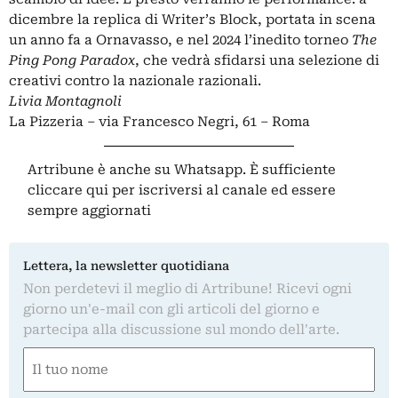
dicembre la replica di
Writer’s Block
, portata in scena
un anno fa a Ornavasso, e nel 2024 l’inedito torneo
The
Ping Pong Paradox
, che vedrà sfidarsi una selezione di
creativi contro la nazionale razionali.
Livia Montagnoli
La Pizzeria – via Francesco Negri, 61 – Roma
Artribune è anche su Whatsapp. È sufficiente
cliccare qui
per iscriversi al canale ed essere
sempre aggiornati
Lettera, la newsletter quotidiana
Non perdetevi il meglio di Artribune! Ricevi ogni
giorno un'e-mail con gli articoli del giorno e
partecipa alla discussione sul mondo dell'arte.
Nome
(Obbligatorio)