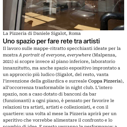
La Pizzeria di Daniele Sigalot, Roma
Uno spazio per fare rete tra artisti
Il lavoro sulle mappe-ritratto specchianti ideate per la
mostra
A portrait of everyone, everywhere
(Malpensa,
2021) si scopre invece al piano inferiore, laboratorio
innanzitutto, ma anche spazio espositivo improntato a
un approccio più ludico (Sigalot, del resto, vanta
l’invenzione della goliardica e surreale
Coppa Pizzeria
),
all’occorrenza trasformabile in night club. L’intero
spazio, non a caso dotato di banconi da bar
(funzionanti) a ogni piano, è pensato per favorire le
relazioni tra artisti, artisti e collezionisti, e con il
quartiere: una volta al mese la Pizzeria aprirà per un
aperitivo che vorrebbe alimentare il confronto e lo
scambio di idee. E presto verranno le performance: a