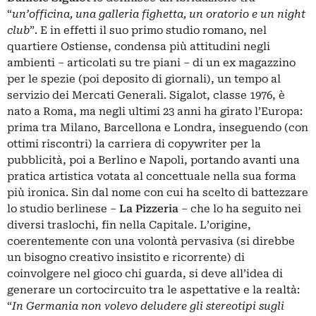
“
un’officina, una galleria fighetta, un oratorio e un night
club
”. E in effetti il suo primo studio romano, nel
quartiere Ostiense, condensa più attitudini negli
ambienti – articolati su tre piani – di un ex magazzino
per le spezie (poi deposito di giornali), un tempo al
servizio dei Mercati Generali. Sigalot, classe 1976, è
nato a Roma, ma negli ultimi 23 anni ha girato l’Europa:
prima tra Milano, Barcellona e Londra, inseguendo (con
ottimi riscontri) la carriera di copywriter per la
pubblicità, poi a Berlino e Napoli, portando avanti una
pratica artistica votata al concettuale nella sua forma
più ironica. Sin dal nome con cui ha scelto di battezzare
lo studio berlinese –
La Pizzeria
– che lo ha seguito nei
diversi traslochi, fin nella Capitale. L’origine,
coerentemente con una volontà pervasiva (si direbbe
un bisogno creativo insistito e ricorrente) di
coinvolgere nel gioco chi guarda, si deve all’idea di
generare un cortocircuito tra le aspettative e la realtà:
“
In Germania non volevo deludere gli stereotipi sugli