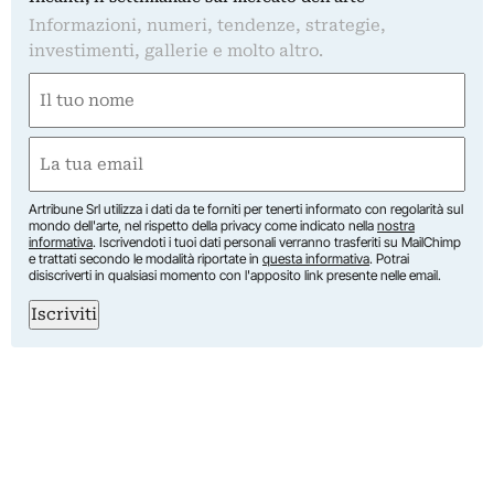
Informazioni, numeri, tendenze, strategie,
investimenti, gallerie e molto altro.
Nome
(Obbligatorio)
Nome
Email
(Obbligatorio)
Artribune Srl utilizza i dati da te forniti per tenerti informato con regolarità sul
mondo dell'arte, nel rispetto della privacy come indicato nella
nostra
informativa
. Iscrivendoti i tuoi dati personali verranno trasferiti su MailChimp
e trattati secondo le modalità riportate in
questa informativa
. Potrai
disiscriverti in qualsiasi momento con l'apposito link presente nelle email.
Iscriviti