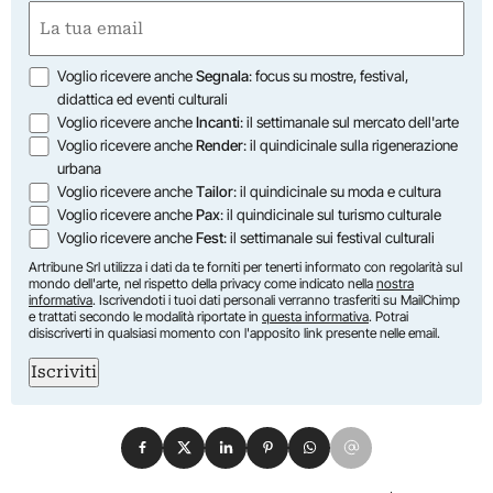
Nome
Email
(Obbligatorio)
Opzioni
Voglio ricevere anche
Segnala
: focus su mostre, festival,
didattica ed eventi culturali
Voglio ricevere anche
Incanti
: il settimanale sul mercato dell'arte
Voglio ricevere anche
Render
: il quindicinale sulla rigenerazione
urbana
Voglio ricevere anche
Tailor
: il quindicinale su moda e cultura
Voglio ricevere anche
Pax
: il quindicinale sul turismo culturale
Voglio ricevere anche
Fest
: il settimanale sui festival culturali
Artribune Srl utilizza i dati da te forniti per tenerti informato con regolarità sul
mondo dell'arte, nel rispetto della privacy come indicato nella
nostra
informativa
. Iscrivendoti i tuoi dati personali verranno trasferiti su MailChimp
e trattati secondo le modalità riportate in
questa informativa
. Potrai
disiscriverti in qualsiasi momento con l'apposito link presente nelle email.
Iscriviti
Condividi su Facebook
Condividi su X
Condividi su LinkedIn
Condividi su Pinterest
Condividi su WhatsApp
Condividi su Email