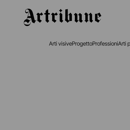
Artribune
Arti visive
Progetto
Professioni
Arti 