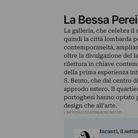
La Bessa Perei
La galleria, che celebra il
quindi la città lombarda 
contemporaneità, ampliand
oltre la divulgazione del l
rilettura in chiave contem
della prima esperienza int
S. Bento, che dal centro d
approdo estero. Il quartier
portoghesi hanno optato p
design che all’arte.
L'ARTICOLO CONTINUA PIÙ SOTTO
Incanti, il sett