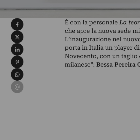
Condividi su Facebook
È con la personale
La teor
che apre la nuova sede m
Condividi su X
L’inaugurazione nel nuovo 
Condividi su LinkedIn
porta in Italia un player d
Novecento, con un taglio
Condividi su Pinterest
milanese”:
Bessa Pereira 
Condividi su WhatsApp
Condividi su Email