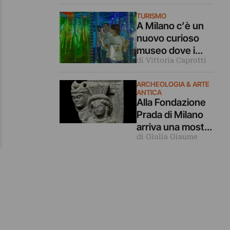
capolavori
TURISMO
dell’arte in
A Milano c’è un
mostra a Milano
nuovo curioso
museo dove i
di Vittoria Caprotti
nostri cinque
sensi vengono
ARCHEOLOGIA & ARTE
ingannati
ANTICA
Alla Fondazione
Prada di Milano
arriva una mostra
di Giulia Giaume
archeologica
sulle relazioni tra
Mediterraneo e
Asia