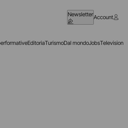
Newsletter
Account
performative
Editoria
Turismo
Dal mondo
Jobs
Television