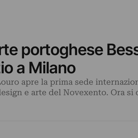
arte portoghese Bes
io a Milano
uro apre la prima sede internaziona
 design e arte del Novexento. Ora s