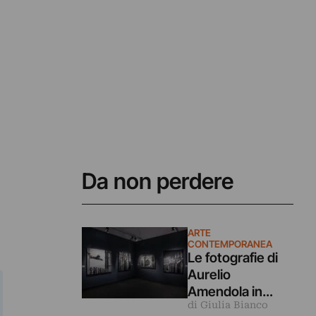
Da non perdere
ARTE
CONTEMPORANEA
Le fotografie di
Aurelio
Amendola in
di Giulia Bianco
dialogo coi