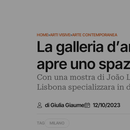
HOME
›
ARTI VISIVE
›
ARTE CONTEMPORANEA
La galleria d’
apre uno spaz
Con una mostra di João Lo
Lisbona specializzara in
di Giulia Giaume
12/10/2023
TAG
MILANO