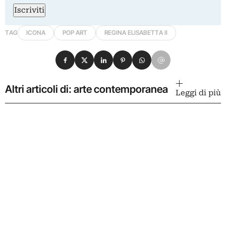
Iscriviti
TAG
ICONA
POP ART
REGINA ELISABETTA II
Condividi su Facebook
Condividi su X
Condividi su LinkedIn
Condividi su Pinterest
Condividi su WhatsApp
Condividi su Email
Altri articoli di: arte contemporanea
Leggi di più