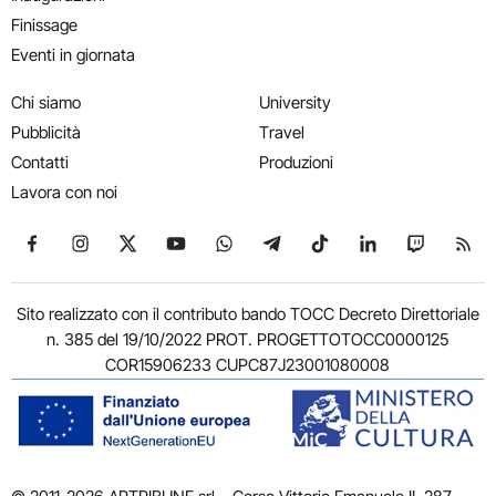
Finissage
Eventi in giornata
Chi siamo
University
Pubblicità
Travel
Contatti
Produzioni
Lavora con noi
Seguici su Facebook
Seguici su Instagram
Seguici su X
Seguici su YouTube
Seguici su WhatsApp
Seguici su Telegram
Seguici su TikTok
Seguici su Link
Seguici su
Segui
Sito realizzato con il contributo bando TOCC Decreto Direttoriale
n. 385 del 19/10/2022 PROT. PROGETTOTOCC0000125
COR15906233 CUPC87J23001080008