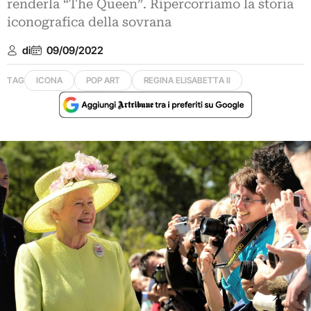
renderla “The Queen”. Ripercorriamo la storia
iconografica della sovrana
di
09/09/2022
TAG
ICONA
POP ART
REGINA ELISABETTA II