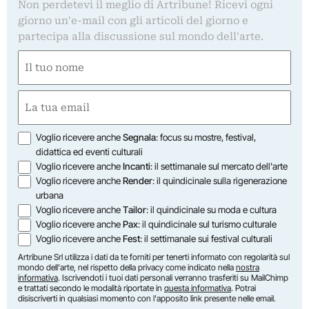
Non perdetevi il meglio di Artribune! Ricevi ogni
giorno un'e-mail con gli articoli del giorno e
partecipa alla discussione sul mondo dell'arte.
Nome
(Obbligatorio)
Nome
Email
(Obbligatorio)
Opzioni
Voglio ricevere anche
Segnala
: focus su mostre, festival,
didattica ed eventi culturali
Voglio ricevere anche
Incanti
: il settimanale sul mercato dell'arte
Voglio ricevere anche
Render
: il quindicinale sulla rigenerazione
urbana
Voglio ricevere anche
Tailor
: il quindicinale su moda e cultura
Voglio ricevere anche
Pax
: il quindicinale sul turismo culturale
Voglio ricevere anche
Fest
: il settimanale sui festival culturali
Artribune Srl utilizza i dati da te forniti per tenerti informato con regolarità sul
mondo dell'arte, nel rispetto della privacy come indicato nella
nostra
informativa
. Iscrivendoti i tuoi dati personali verranno trasferiti su MailChimp
e trattati secondo le modalità riportate in
questa informativa
. Potrai
disiscriverti in qualsiasi momento con l'apposito link presente nelle email.