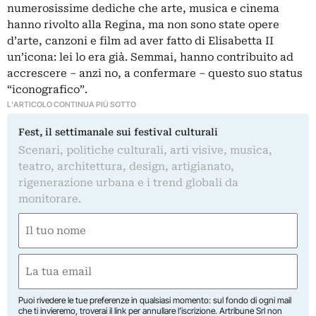
numerosissime dediche che arte, musica e cinema
hanno rivolto alla Regina, ma non sono state opere
d’arte, canzoni e film ad aver fatto di Elisabetta II
un’icona: lei lo era già. Semmai, hanno contribuito ad
accrescere – anzi no, a confermare – questo suo status
“iconografico”.
L'ARTICOLO CONTINUA PIÙ SOTTO
Fest, il settimanale sui festival culturali
Scenari, politiche culturali, arti visive, musica,
teatro, architettura, design, artigianato,
rigenerazione urbana e i trend globali da
monitorare.
Nome
(Obbligatorio)
Nome
Email
(Obbligatorio)
Puoi rivedere le tue preferenze in qualsiasi momento: sul fondo di ogni mail
che ti invieremo, troverai il link per annullare l’iscrizione. Artribune Srl non