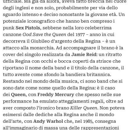
ufficiale. Ma già da allora, aveva fatto breccia nel cuore
degli inglesi e non solo, probabilmente per via dello
sguardo intenso e deciso nonostante la giovane età. Un
potenziale iconografico che hanno ben compreso i
punk
Sex Pistols
, sebbene nella loro celeberrima
canzone
God Save the Queen
del 1977 – anno in cui
decorreva il Giubileo d’argento della Regina – è un
attacco alla monarchia. Ad accompagnare il brano è la
cover del singolo realizzata da
Jamie Reid
: un ritratto
della Regina con occhi e bocca coperti da strisce che
riportano il nome della band e il titolo della canzone, il
tutto avente come sfondo la bandiera britannica.
Restando nel mondo della musica, ci sono band che si
sono date come nome quello della Regina: è il caso
dei
Queen
, con
Freddy Mercury
che spesso nelle sue
performance ha emulato atteggiamenti regali, oltre ad
aver composto l’ironico brano
Killer Queen
. Non poteva
esimersi dalle dediche alla Regina anche il mondo
dell’arte, con
Andy Warhol
che, nel 1985, consegna
all’immaginario di massa una delle rappresentazioni