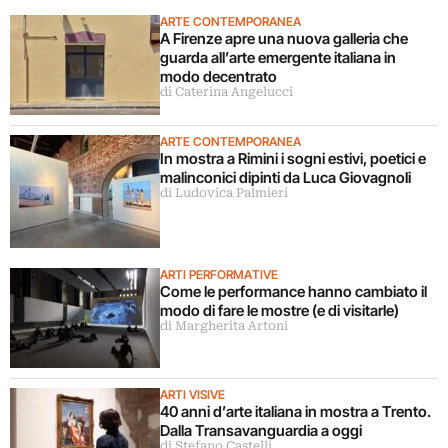
ARTE CONTEMPORANEA
A Firenze apre una nuova galleria che
guarda all’arte emergente italiana in
modo decentrato
di Caterina Angelucci
ARTE CONTEMPORANEA
In mostra a Rimini i sogni estivi, poetici e
malinconici dipinti da Luca Giovagnoli
di Ludovica Palmieri
ARTI PERFORMATIVE
Come le performance hanno cambiato il
modo di fare le mostre (e di visitarle)
di Margherita Artoni
ARTI VISIVE
40 anni d’arte italiana in mostra a Trento.
Dalla Transavanguardia a oggi
di Stefano Castelli