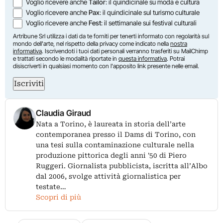
Voglio ricevere anche
Tailor
: il quindicinale su moda e cultura
Voglio ricevere anche
Pax
: il quindicinale sul turismo culturale
Voglio ricevere anche
Fest
: il settimanale sui festival culturali
Artribune Srl utilizza i dati da te forniti per tenerti informato con regolarità sul
mondo dell'arte, nel rispetto della privacy come indicato nella
nostra
informativa
. Iscrivendoti i tuoi dati personali verranno trasferiti su MailChimp
e trattati secondo le modalità riportate in
questa informativa
. Potrai
disiscriverti in qualsiasi momento con l'apposito link presente nelle email.
Iscriviti
Claudia Giraud
Nata a Torino, è laureata in storia dell’arte
contemporanea presso il Dams di Torino, con
una tesi sulla contaminazione culturale nella
produzione pittorica degli anni '50 di Piero
Ruggeri. Giornalista pubblicista, iscritta all’Albo
dal 2006, svolge attività giornalistica per
testate…
Scopri di più