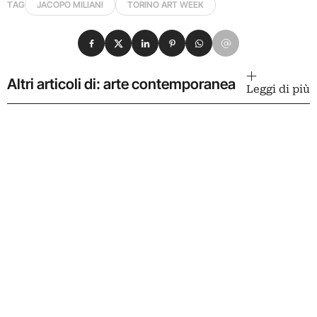
TAG
JACOPO MILIANI
TORINO ART WEEK
Condividi su Facebook
Condividi su X
Condividi su LinkedIn
Condividi su Pinterest
Condividi su WhatsApp
Condividi su Email
Altri articoli di: arte contemporanea
Leggi di più