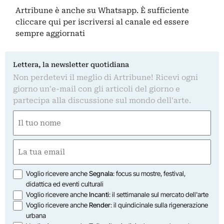
Artribune è anche su Whatsapp. È sufficiente
cliccare qui
per iscriversi al canale ed essere
sempre aggiornati
Lettera, la newsletter quotidiana
Non perdetevi il meglio di Artribune! Ricevi ogni
giorno un'e-mail con gli articoli del giorno e
partecipa alla discussione sul mondo dell'arte.
Nome
(Obbligatorio)
Nome
Email
(Obbligatorio)
Opzioni
Voglio ricevere anche
Segnala
: focus su mostre, festival,
didattica ed eventi culturali
Voglio ricevere anche
Incanti
: il settimanale sul mercato dell'arte
Voglio ricevere anche
Render
: il quindicinale sulla rigenerazione
urbana