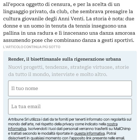
all’epoca oggetto di censura, e per la scelta di un
linguaggio privato, da club, che sembrava presagire la
cultura giovanile degli Anni Venti. La storia è nota: due
donne e un uomo in tenuta da tennis inseguono una
pallina in una radura e lì inscenano una danza amorosa
assumendo pose che combinano danza a gesti sportivi.
L'ARTICOLO CONTINUA PIÙ SOTTO
Render, il bisettimanale sulla rigenerazione urbana
Nuovi progetti, tendenze, strategie virtuose, storie
da tutto il mondo, interviste e molto altro.
Nome
(Obbligatorio)
Nome
Email
(Obbligatorio)
Artribune Srl utilizza i dati da te forniti per tenerti informato con regolarità sul
mondo dell'arte, nel rispetto della privacy come indicato nella
nostra
informativa
. Iscrivendoti i tuoi dati personali verranno trasferiti su MailChimp
e trattati secondo le modalità riportate in
questa informativa
. Potrai
disiscriverti in qualsiasi momento con l'apposito link presente nelle email.