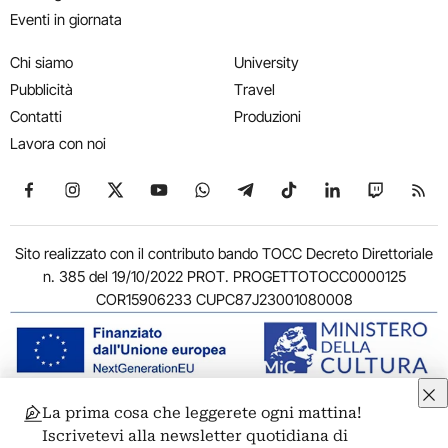
Eventi in giornata
Chi siamo
University
Pubblicità
Travel
Contatti
Produzioni
Lavora con noi
Seguici su Facebook
Seguici su Instagram
Seguici su X
Seguici su YouTube
Seguici su WhatsApp
Seguici su Telegram
Seguici su TikTok
Seguici su Link
Seguici su
Segui
Sito realizzato con il contributo bando TOCC Decreto Direttoriale
n. 385 del 19/10/2022 PROT. PROGETTOTOCC0000125
COR15906233 CUPC87J23001080008
La prima cosa che leggerete ogni mattina!
© 2011-2026 ARTRIBUNE srl – Corso Vittorio Emanuele II, 287 –
Iscrivetevi alla newsletter quotidiana di
00186 Roma - P.I. 11381581005