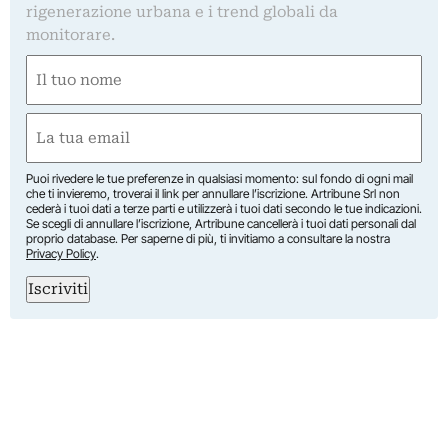
rigenerazione urbana e i trend globali da
monitorare.
Nome
(Required)
First
Email
(Required)
Puoi rivedere le tue preferenze in qualsiasi momento: sul fondo di ogni mail
che ti invieremo, troverai il link per annullare l’iscrizione. Artribune Srl non
cederà i tuoi dati a terze parti e utilizzerà i tuoi dati secondo le tue indicazioni.
Se scegli di annullare l’iscrizione, Artribune cancellerà i tuoi dati personali dal
proprio database. Per saperne di più, ti invitiamo a consultare la nostra
Privacy Policy
.
Iscriviti