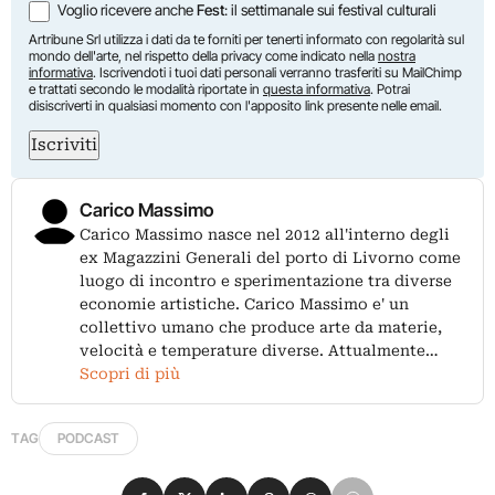
Voglio ricevere anche
Fest
: il settimanale sui festival culturali
Artribune Srl utilizza i dati da te forniti per tenerti informato con regolarità sul
mondo dell'arte, nel rispetto della privacy come indicato nella
nostra
informativa
. Iscrivendoti i tuoi dati personali verranno trasferiti su MailChimp
e trattati secondo le modalità riportate in
questa informativa
. Potrai
disiscriverti in qualsiasi momento con l'apposito link presente nelle email.
Iscriviti
Carico Massimo
Carico Massimo nasce nel 2012 all'interno degli
ex Magazzini Generali del porto di Livorno come
luogo di incontro e sperimentazione tra diverse
economie artistiche. Carico Massimo e' un
collettivo umano che produce arte da materie,
velocità e temperature diverse. Attualmente…
Scopri di più
TAG
PODCAST
Condividi su Facebook
Condividi su X
Condividi su LinkedIn
Condividi su Pinterest
Condividi su WhatsApp
Condividi su Email