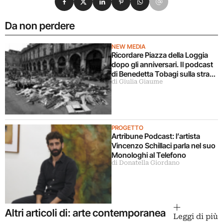
Da non perdere
NEW MEDIA
Ricordare Piazza della Loggia
dopo gli anniversari. Il podcast
di Benedetta Tobagi sulla strage
di Giulia Giaume
di Brescia
PROGETTO
Artribune Podcast: l’artista
Vincenzo Schillaci parla nel suo
Monologhi al Telefono
di Donatella Giordano
Altri articoli di: arte contemporanea
Leggi di più