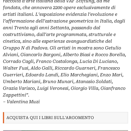
raccolta d’arte italiana della VAF Stiftung, da me
fondata, che annovera 2200 opere esclusivamente di
artisti italiani. L’esposizione evidenzia l’evoluzione e
l’affermazione dell’astrazione geometrica in Italia, dagli
anni Trenta agli anni Settanta, passando dal
costruttivismo, dall’arte programmata, strutturale e
cinetica, sino alle esperienze avanguardistiche del
Gruppo N di Padova. Gli artisti in mostra sono Getulio
Alviani, Giancarlo Bargoni, Alberto Biasi e Rocco Borella,
Corrado Cagli, Franco Costalonga, Lucia Di Luciano,
Walter Fusi, Aldo Galli, Riccardo Guarneri, Francesco
Guerrieri, Edoardo Landi, Elio Marchegiani, Enzo Mari,
Umberto Mariani, Bruno Munari, Atanasio Soldati,
Grazia Varisco, Luigi Veronesi, Giorgio Villa, Gianfranco
Zappettini”.
– Valentina Muzi
ACQUISTA QUI I LIBRI SULL'ARGOMENTO