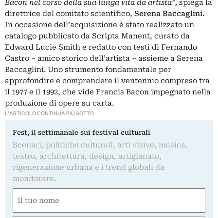
Bacon nel corso della sua lunga vita da artista”,
spiega la
direttrice del comitato scientifico,
Serena Baccaglini
.
In occasione dell’acquisizione è stato realizzato un
catalogo pubblicato da Scripta Manent, curato da
Edward Lucie Smith e redatto con testi di Fernando
Castro – amico storico dell’artista – assieme a Serena
Baccaglini. Uno strumento fondamentale per
approfondire e comprendere il ventennio compreso tra
il 1977 e il 1992, che vide Francis Bacon impegnato nella
produzione di opere su carta.
L'ARTICOLO CONTINUA PIÙ SOTTO
Fest, il settimanale sui festival culturali
Scenari, politiche culturali, arti visive, musica,
teatro, architettura, design, artigianato,
rigenerazione urbana e i trend globali da
monitorare.
Nome
(Required)