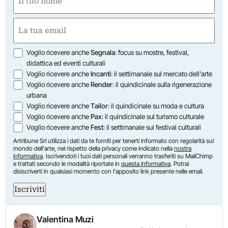
(Required)
First
Email
(Required)
Opzioni
Voglio ricevere anche
Segnala
: focus su mostre, festival,
didattica ed eventi culturali
Voglio ricevere anche
Incanti
: il settimanale sul mercato dell'arte
Voglio ricevere anche
Render
: il quindicinale sulla rigenerazione
urbana
Voglio ricevere anche
Tailor
: il quindicinale su moda e cultura
Voglio ricevere anche
Pax
: il quindicinale sul turismo culturale
Voglio ricevere anche
Fest
: il settimanale sui festival culturali
Artribune Srl utilizza i dati da te forniti per tenerti informato con regolarità sul
mondo dell'arte, nel rispetto della privacy come indicato nella
nostra
informativa
. Iscrivendoti i tuoi dati personali verranno trasferiti su MailChimp
e trattati secondo le modalità riportate in
questa informativa
. Potrai
disiscriverti in qualsiasi momento con l'apposito link presente nelle email.
Iscriviti
Valentina Muzi