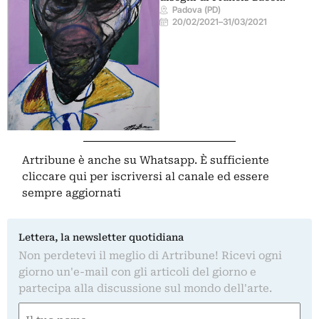
Padova (PD)
20/02/2021
–
31/03/2021
Artribune è anche su Whatsapp. È sufficiente
cliccare qui
per iscriversi al canale ed essere
sempre aggiornati
Lettera, la newsletter quotidiana
Non perdetevi il meglio di Artribune! Ricevi ogni
giorno un'e-mail con gli articoli del giorno e
partecipa alla discussione sul mondo dell'arte.
Nome