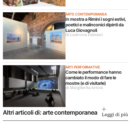
ARTE CONTEMPORANEA
In mostra a Rimini i sogni estivi,
poetici e malinconici dipinti da
Luca Giovagnoli
di Ludovica Palmieri
ARTI PERFORMATIVE
Come le performance hanno
cambiato il modo di fare le
mostre (e di visitarle)
di Margherita Artoni
Altri articoli di: arte contemporanea
Leggi di più