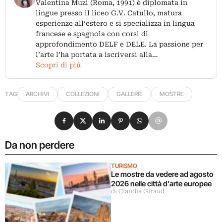
Valentina Muzi (Roma, 1991) è diplomata in
lingue presso il liceo G.V. Catullo, matura
esperienze all’estero e si specializza in lingua
francese e spagnola con corsi di
approfondimento DELF e DELE. La passione per
l’arte l’ha portata a iscriversi alla…
Scopri di più
TAG
ARCHIVI
COLLEZIONI
GALLERIE
MOSTRE
Condividi su Facebook
Condividi su X
Condividi su LinkedIn
Condividi su Pinterest
Condividi su WhatsApp
Condividi su Email
Da non perdere
TURISMO
Le mostre da vedere ad agosto
2026 nelle città d’arte europee
di Claudia Giraud