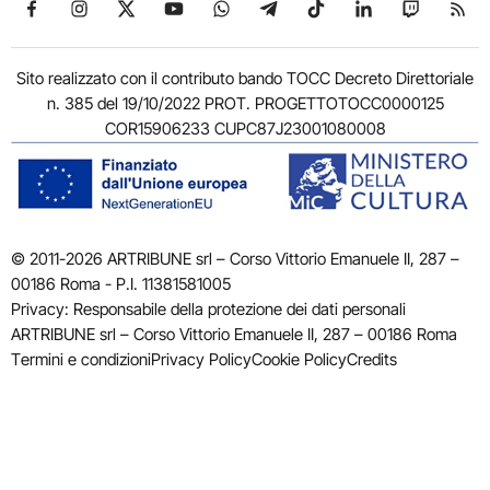
Seguici su Facebook
Seguici su Instagram
Seguici su X
Seguici su YouTube
Seguici su WhatsApp
Seguici su Telegram
Seguici su TikTok
Seguici su Link
Seguici su
Segui
Sito realizzato con il contributo bando TOCC Decreto Direttoriale
n. 385 del 19/10/2022 PROT. PROGETTOTOCC0000125
COR15906233 CUPC87J23001080008
© 2011-2026 ARTRIBUNE srl – Corso Vittorio Emanuele II, 287 –
00186 Roma - P.I. 11381581005
Privacy: Responsabile della protezione dei dati personali
ARTRIBUNE srl – Corso Vittorio Emanuele II, 287 – 00186 Roma
Termini e condizioni
Privacy Policy
Cookie Policy
Credits