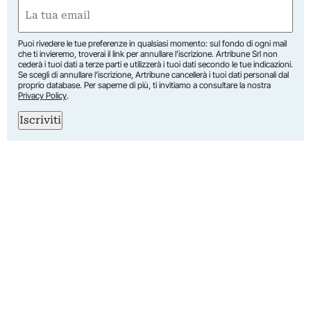
First
Email
(Required)
Puoi rivedere le tue preferenze in qualsiasi momento: sul fondo di ogni mail
che ti invieremo, troverai il link per annullare l’iscrizione. Artribune Srl non
cederà i tuoi dati a terze parti e utilizzerà i tuoi dati secondo le tue indicazioni.
Se scegli di annullare l’iscrizione, Artribune cancellerà i tuoi dati personali dal
proprio database. Per saperne di più, ti invitiamo a consultare la nostra
Privacy Policy
.
Iscriviti