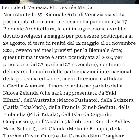
Biennale di Venezia. Ph. Desirée Maida
Nonostante la
59. Biennale Arte di Venezia
sia stata
posticipata di un anno a causa della pandemia (la 17.
Biennale Architettura, la cui inaugurazione avrebbe
dovuto svolgersi a maggio per poi essere posticipata al
29 agosto, si terrà in realtà dal 22 maggio al 21 novembre
2021, ovvero nei mesi previsti per la Biennale Arte;
quest’ultima invece è stata posticipata al 2022, per
precisione dal 23 aprile al 27 novembre), continua a
delinearsi il quadro delle partecipazioni internazionali
della prossima edizione, la cui direzione è affidata
a
Cecilia Alemani
. Finora vi abbiamo parlato della
Nuova Zelanda (che sarà rappresentata da Yuki
Kihara), dell’Australia (Marco Fusinato), della Svizzera
(Latifa Echakhch), della Francia (Zineb Sedira), della
Finlandia (Pilvi Takala), dell’Islanda (Sigurður
Guðjónsson), dell’Austria (Jakob Lena Knebl e Ashley
Hans Scheirl), dell’Olanda (Melanie Bonajo), della
Turchia (Füsun Onur) e del Canada (Stan Douglas);