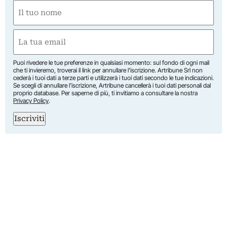
Nome
(Required)
First
Email
(Required)
Puoi rivedere le tue preferenze in qualsiasi momento: sul fondo di ogni mail
che ti invieremo, troverai il link per annullare l’iscrizione. Artribune Srl non
cederà i tuoi dati a terze parti e utilizzerà i tuoi dati secondo le tue indicazioni.
Se scegli di annullare l’iscrizione, Artribune cancellerà i tuoi dati personali dal
proprio database. Per saperne di più, ti invitiamo a consultare la nostra
Privacy Policy
.
Iscriviti