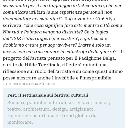
selezionato per il suo linguaggio artistico unico, che per
comunicare utilizza le sue esperienze personali non
documentate nei suoi diari”.
Il 4 novembre 2016 Alÿs
scriveva:
“che cosa significa fare arte mentre città come
Nimrud e Palmyra vengono distrutte? Se la logica
dell’ISIS è ‘distruggere per esistere’, significa che
dobbiamo creare per sopravvivere? L’arte è solo un
mezzo con cui trascendere la catastrofe della guerra?”.
Il
progetto dell’artista pensato per il Padiglione Belga,
curato da
Hilde Teerlinck
, rifletterà quindi una
riflessione sul ruolo dell’artista e su come quest’ultimo
possa mostrare anche l’invisibile e l’inesprimibile.
L'ARTICOLO CONTINUA PIÙ SOTTO
Fest, il settimanale sui festival culturali
Scenari, politiche culturali, arti visive, musica,
teatro, architettura, design, artigianato,
rigenerazione urbana e i trend globali da
monitorare.