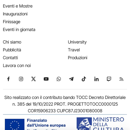
Eventi e Mostre
Inaugurazioni
Finissage
Eventi in giornata
Chi siamo
University
Pubblicità
Travel
Contatti
Produzioni
Lavora con noi
Seguici su Facebook
Seguici su Instagram
Seguici su X
Seguici su YouTube
Seguici su WhatsApp
Seguici su Telegram
Seguici su TikTok
Seguici su Link
Seguici su
Segui
Sito realizzato con il contributo bando TOCC Decreto Direttoriale
n. 385 del 19/10/2022 PROT. PROGETTOTOCC0000125
COR15906233 CUPC87J23001080008