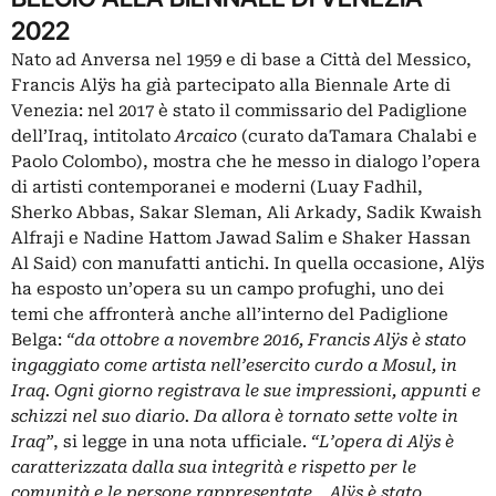
2022
Nato ad Anversa nel 1959 e di base a Città del Messico,
Francis Alÿs ha già partecipato alla Biennale Arte di
Venezia: nel 2017 è stato il commissario del Padiglione
dell’Iraq, intitolato
Arcaico
(curato daTamara Chalabi e
Paolo Colombo), mostra che he messo in dialogo l’opera
di artisti contemporanei e moderni (Luay Fadhil,
Sherko Abbas, Sakar Sleman, Ali Arkady, Sadik Kwaish
Alfraji e Nadine Hattom Jawad Salim e Shaker Hassan
Al Said) con manufatti antichi. In quella occasione, Alÿs
ha esposto un’opera su un campo profughi, uno dei
temi che affronterà anche all’interno del Padiglione
Belga:
“da ottobre a novembre 2016, Francis Alÿs è stato
ingaggiato come artista nell’esercito curdo a Mosul, in
Iraq. Ogni giorno registrava le sue impressioni, appunti e
schizzi nel suo diario. Da allora è tornato sette volte in
Iraq”
, si legge in una nota ufficiale.
“L’opera di Alÿs è
caratterizzata dalla sua integrità e rispetto per le
comunità e le persone rappresentate… Alÿs è stato