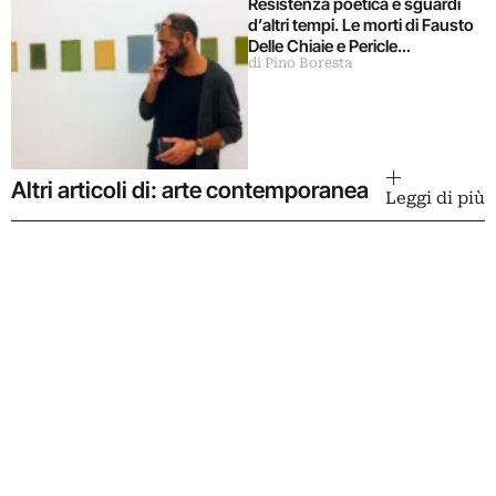
Resistenza poetica e sguardi
d’altri tempi. Le morti di Fausto
Delle Chiaie e Pericle
di Pino Boresta
Guaglianone
Altri articoli di: arte contemporanea
Leggi di più