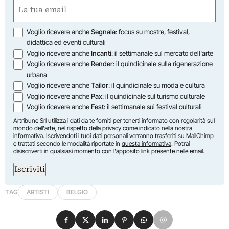
First
Email
(Required)
Opzioni
Voglio ricevere anche
Segnala
: focus su mostre, festival,
didattica ed eventi culturali
Voglio ricevere anche
Incanti
: il settimanale sul mercato dell'arte
Voglio ricevere anche
Render
: il quindicinale sulla rigenerazione
urbana
Voglio ricevere anche
Tailor
: il quindicinale su moda e cultura
Voglio ricevere anche
Pax
: il quindicinale sul turismo culturale
Voglio ricevere anche
Fest
: il settimanale sui festival culturali
Artribune Srl utilizza i dati da te forniti per tenerti informato con regolarità sul
mondo dell'arte, nel rispetto della privacy come indicato nella
nostra
informativa
. Iscrivendoti i tuoi dati personali verranno trasferiti su MailChimp
e trattati secondo le modalità riportate in
questa informativa
. Potrai
disiscriverti in qualsiasi momento con l'apposito link presente nelle email.
Iscriviti
TAG
ARTISTI
BELGIO
Condividi su Facebook
Condividi su X
Condividi su LinkedIn
Condividi su Pinterest
Condividi su WhatsApp
Condividi su Email