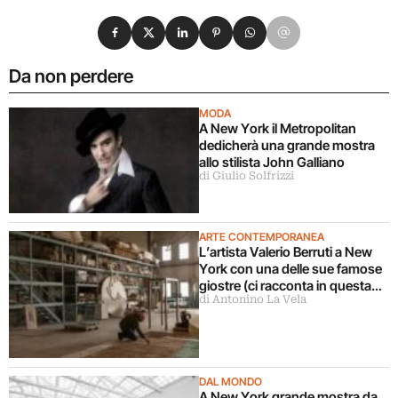
Condividi su Facebook
Condividi su X
Condividi su LinkedIn
Condividi su Pinterest
Condividi su WhatsApp
Condividi su Email
Da non perdere
MODA
A New York il Metropolitan
dedicherà una grande mostra
allo stilista John Galliano
di Giulio Solfrizzi
ARTE CONTEMPORANEA
L’artista Valerio Berruti a New
York con una delle sue famose
giostre (ci racconta in questa
di Antonino La Vela
intervista)
DAL MONDO
A New York grande mostra da