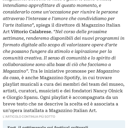
intendiamo approfittare di questo momento, e
considerarlo come un’occasione per riunire le persone
attraverso l’interesse e l’amore che condividiamo per
l’arte italiana”,
spiega il direttore di Magazzino Italian
Art
Vittorio Calabrese
.
“Nel corso delle prossime
settimane, renderemo disponibili dei nuovi programmi in
formato digitale allo scopo di valorizzare opere d’arte
che possano fungere da stimolo e ispirazione per la
comunità creativa. Il senso di comunità e lo spirito di
collaborazione sono alla base di ciò che facciamo a
Magazzino”.
Tra le iniziative promosse per
Magazzino
da casa
, è anche Magazzino Spotify, in cui trovare
playlist musicali a cura dei membri del team del museo,
artisti, curatori, musicisti e dei fondatori Nancy Olnick
e Giorgio Spanu. Ogni playlist è accompagnata da un
breve testo che ne descrive la scelta ed è associata a
un’opera installata a Magazzino Italian Art.
L'ARTICOLO CONTINUA PIÙ SOTTO
Fest, il settimanale sui festival culturali