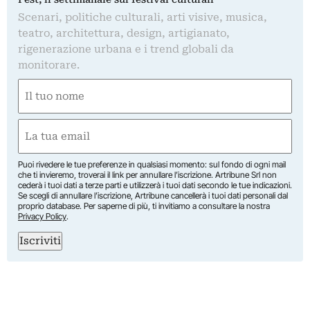
Scenari, politiche culturali, arti visive, musica,
teatro, architettura, design, artigianato,
rigenerazione urbana e i trend globali da
monitorare.
Nome
(Required)
First
Email
(Required)
Puoi rivedere le tue preferenze in qualsiasi momento: sul fondo di ogni mail
che ti invieremo, troverai il link per annullare l’iscrizione. Artribune Srl non
cederà i tuoi dati a terze parti e utilizzerà i tuoi dati secondo le tue indicazioni.
Se scegli di annullare l’iscrizione, Artribune cancellerà i tuoi dati personali dal
proprio database. Per saperne di più, ti invitiamo a consultare la nostra
Privacy Policy
.
Iscriviti