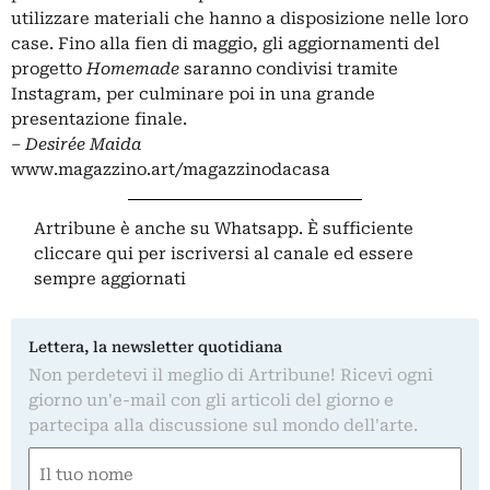
utilizzare materiali che hanno a disposizione nelle loro
case. Fino alla fien di maggio, gli aggiornamenti del
progetto
Homemade
saranno condivisi tramite
Instagram, per culminare poi in una grande
presentazione finale.
– Desirée Maida
www.magazzino.art/magazzinodacasa
Artribune è anche su Whatsapp. È sufficiente
cliccare qui
per iscriversi al canale ed essere
sempre aggiornati
Lettera, la newsletter quotidiana
Non perdetevi il meglio di Artribune! Ricevi ogni
giorno un'e-mail con gli articoli del giorno e
partecipa alla discussione sul mondo dell'arte.
Nome
(Required)