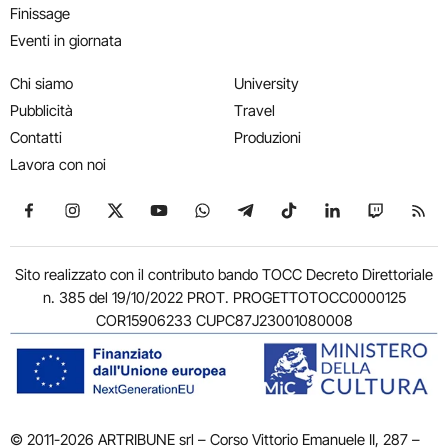
Finissage
Eventi in giornata
Chi siamo
University
Pubblicità
Travel
Contatti
Produzioni
Lavora con noi
Seguici su Facebook
Seguici su Instagram
Seguici su X
Seguici su YouTube
Seguici su WhatsApp
Seguici su Telegram
Seguici su TikTok
Seguici su Link
Seguici su
Segui
Sito realizzato con il contributo bando TOCC Decreto Direttoriale
n. 385 del 19/10/2022 PROT. PROGETTOTOCC0000125
COR15906233 CUPC87J23001080008
© 2011-2026 ARTRIBUNE srl – Corso Vittorio Emanuele II, 287 –