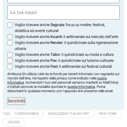
First
Email
(Required)
Opzioni
Voglio ricevere anche
Segnala
: focus su mostre, festival,
didattica ed eventi culturali
Voglio ricevere anche
Incanti
: il settimanale sul mercato dell'arte
Voglio ricevere anche
Render
: il quindicinale sulla rigenerazione
urbana
Voglio ricevere anche
Tailor
: il quindicinale su moda e cultura
Voglio ricevere anche
Pax
: il quindicinale sul turismo culturale
Voglio ricevere anche
Fest
: il settimanale sui festival culturali
Artribune Srl utilizza i dati da te forniti per tenerti informato con regolarità sul
mondo dell'arte, nel rispetto della privacy come indicato nella
nostra
informativa
. Iscrivendoti i tuoi dati personali verranno trasferiti su MailChimp
e trattati secondo le modalità riportate in
questa informativa
. Potrai
disiscriverti in qualsiasi momento con l'apposito link presente nelle email.
Iscriviti
TAG
CORONAVIRUS
MAGAZZINO ITALIAN ART
NEW YORK
ONLINE