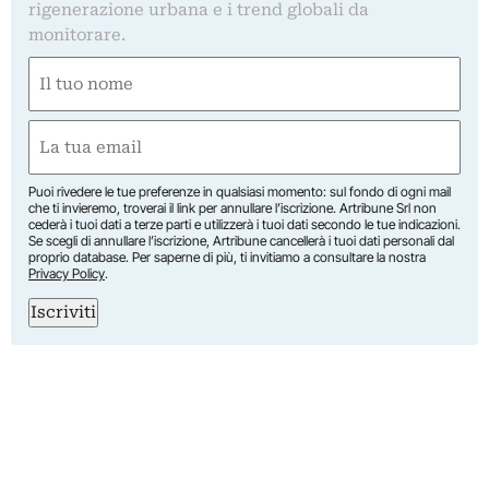
rigenerazione urbana e i trend globali da
monitorare.
Nome
(Required)
First
Email
(Required)
Puoi rivedere le tue preferenze in qualsiasi momento: sul fondo di ogni mail
che ti invieremo, troverai il link per annullare l’iscrizione. Artribune Srl non
cederà i tuoi dati a terze parti e utilizzerà i tuoi dati secondo le tue indicazioni.
Se scegli di annullare l’iscrizione, Artribune cancellerà i tuoi dati personali dal
proprio database. Per saperne di più, ti invitiamo a consultare la nostra
Privacy Policy
.
Iscriviti