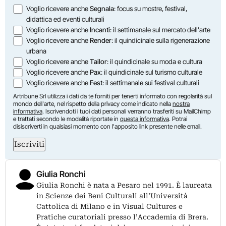
Opzioni
Voglio ricevere anche
Segnala
: focus su mostre, festival,
didattica ed eventi culturali
Voglio ricevere anche
Incanti
: il settimanale sul mercato dell'arte
Voglio ricevere anche
Render
: il quindicinale sulla rigenerazione
urbana
Voglio ricevere anche
Tailor
: il quindicinale su moda e cultura
Voglio ricevere anche
Pax
: il quindicinale sul turismo culturale
Voglio ricevere anche
Fest
: il settimanale sui festival culturali
Artribune Srl utilizza i dati da te forniti per tenerti informato con regolarità sul
mondo dell'arte, nel rispetto della privacy come indicato nella
nostra
informativa
. Iscrivendoti i tuoi dati personali verranno trasferiti su MailChimp
e trattati secondo le modalità riportate in
questa informativa
. Potrai
disiscriverti in qualsiasi momento con l'apposito link presente nelle email.
Iscriviti
Giulia Ronchi
Giulia Ronchi è nata a Pesaro nel 1991. È laureata
in Scienze dei Beni Culturali all’Università
Cattolica di Milano e in Visual Cultures e
Pratiche curatoriali presso l’Accademia di Brera.