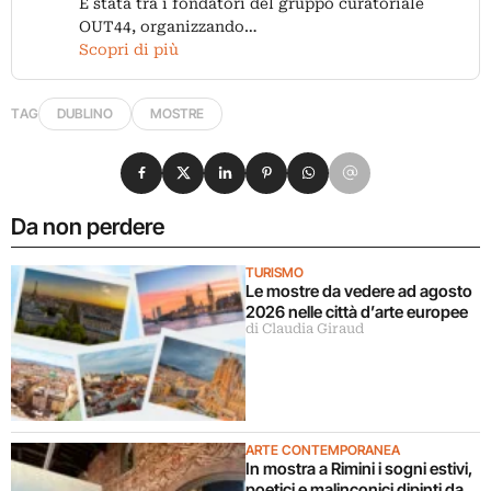
È stata tra i fondatori del gruppo curatoriale
OUT44, organizzando…
Scopri di più
TAG
DUBLINO
MOSTRE
Condividi su Facebook
Condividi su X
Condividi su LinkedIn
Condividi su Pinterest
Condividi su WhatsApp
Condividi su Email
Da non perdere
TURISMO
Le mostre da vedere ad agosto
2026 nelle città d’arte europee
di Claudia Giraud
ARTE CONTEMPORANEA
In mostra a Rimini i sogni estivi,
poetici e malinconici dipinti da