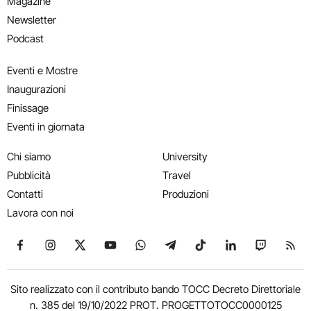
Magazine
Newsletter
Podcast
Eventi e Mostre
Inaugurazioni
Finissage
Eventi in giornata
Chi siamo
University
Pubblicità
Travel
Contatti
Produzioni
Lavora con noi
Seguici su Facebook
Seguici su Instagram
Seguici su X
Seguici su YouTube
Seguici su WhatsApp
Seguici su Telegram
Seguici su TikTok
Seguici su Link
Seguici su
Segui
Sito realizzato con il contributo bando TOCC Decreto Direttoriale
n. 385 del 19/10/2022 PROT. PROGETTOTOCC0000125