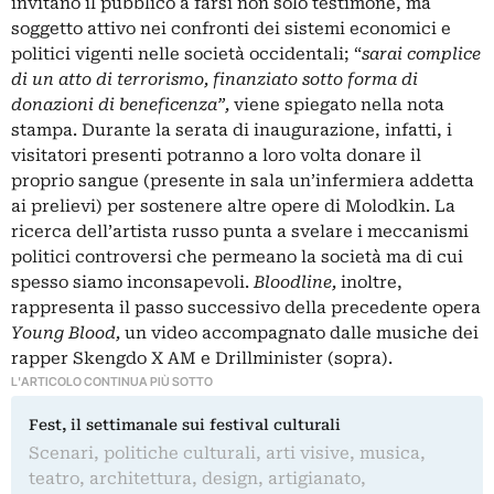
invitano il pubblico a farsi non solo testimone, ma
soggetto attivo nei confronti dei sistemi economici e
politici vigenti nelle società occidentali; “
sarai complice
di un atto di terrorismo, finanziato sotto forma di
donazioni di beneficenza”,
viene spiegato nella nota
stampa. Durante la serata di inaugurazione, infatti, i
visitatori presenti potranno a loro volta donare il
proprio sangue (presente in sala un’infermiera addetta
ai prelievi) per sostenere altre opere di Molodkin. La
ricerca dell’artista russo punta a svelare i meccanismi
politici controversi che permeano la società ma di cui
spesso siamo inconsapevoli.
Bloodline,
inoltre,
rappresenta il passo successivo della precedente opera
Young Blood,
un video accompagnato dalle musiche dei
rapper Skengdo X AM e Drillminister (sopra).
L'ARTICOLO CONTINUA PIÙ SOTTO
Fest, il settimanale sui festival culturali
Scenari, politiche culturali, arti visive, musica,
teatro, architettura, design, artigianato,