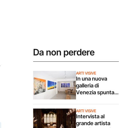
Da non perdere
a
ARTI VISIVE
In una nuova
galleria di
Venezia spunta
la mostra di un
artista di 11 anni
ARTI VISIVE
Intervista al
grande artista