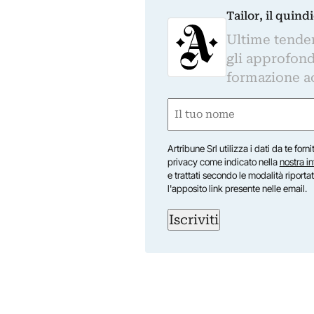
Tailor, il quin
Ultime tendenz
gli approfond
formazione a
Nome
(Obbligatorio)
Nome
Artribune Srl utilizza i dati da te forn
privacy come indicato nella
nostra i
e trattati secondo le modalità riporta
l'apposito link presente nelle email.
Iscriviti