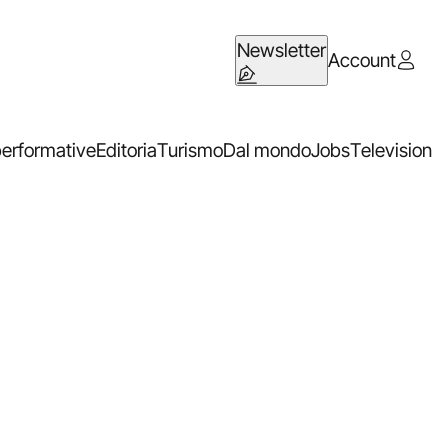
Newsletter
Account
performative
Editoria
Turismo
Dal mondo
Jobs
Television