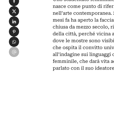
nasce come punto di riferi
Condividi su X
nell’arte contemporanea. S
Condividi su LinkedIn
mesi fa ha aperto la facci
chiusa da mezzo secolo, r
Condividi su Pinterest
della città, perché vicina 
Condividi su WhatsApp
dove le mostre sono visibil
che ospita il convitto uni
Condividi su Email
all’indagine sui linguaggi
femminile, che darà vita a
parlato con il suo ideator