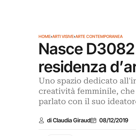
HOME
›
ARTI VISIVE
›
ARTE CONTEMPORANEA
Nasce D3082 a
residenza d’ar
Uno spazio dedicato all'i
creatività femminile, che
parlato con il suo ideato
di Claudia Giraud
08/12/2019