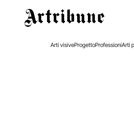
Artribune
Arti visive
Progetto
Professioni
Arti 