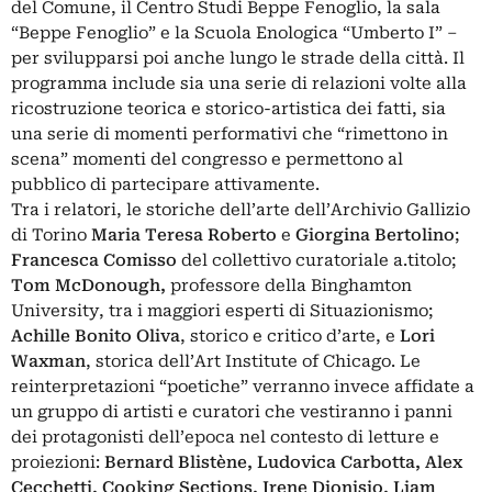
del Comune, il Centro Studi Beppe Fenoglio, la sala
“Beppe Fenoglio” e la Scuola Enologica “Umberto I” –
per svilupparsi poi anche lungo le strade della città. Il
programma include sia una serie di relazioni volte alla
ricostruzione teorica e storico-artistica dei fatti, sia
una serie di momenti performativi che “rimettono in
scena” momenti del congresso e permettono al
pubblico di partecipare attivamente.
Tra i relatori, le storiche dell’arte dell’Archivio Gallizio
di Torino
Maria Teresa Roberto
e
Giorgina Bertolino
;
Francesca Comisso
del collettivo curatoriale a.titolo;
Tom McDonough,
professore della Binghamton
University, tra i maggiori esperti di Situazionismo;
Achille Bonito Oliva
, storico e critico d’arte, e
Lori
Waxman
, storica dell’Art Institute of Chicago. Le
reinterpretazioni “poetiche” verranno invece affidate a
un gruppo di artisti e curatori che vestiranno i panni
dei protagonisti dell’epoca nel contesto di letture e
proiezioni:
Bernard Blistène, Ludovica Carbotta, Alex
Cecchetti, Cooking Sections, Irene Dionisio, Liam