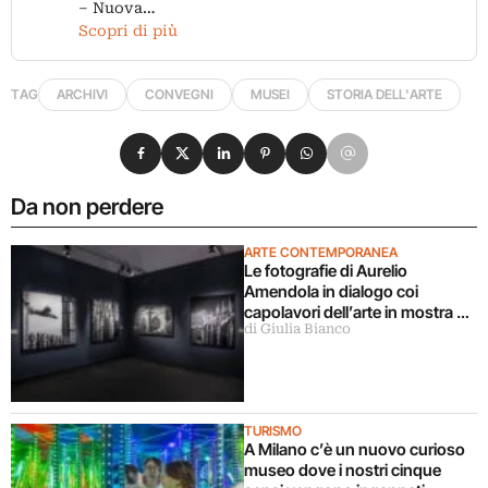
– Nuova…
Scopri di più
TAG
ARCHIVI
CONVEGNI
MUSEI
STORIA DELL'ARTE
Condividi su Facebook
Condividi su X
Condividi su LinkedIn
Condividi su Pinterest
Condividi su WhatsApp
Condividi su Email
Da non perdere
ARTE CONTEMPORANEA
Le fotografie di Aurelio
Amendola in dialogo coi
capolavori dell’arte in mostra a
di Giulia Bianco
Milano
TURISMO
A Milano c’è un nuovo curioso
museo dove i nostri cinque