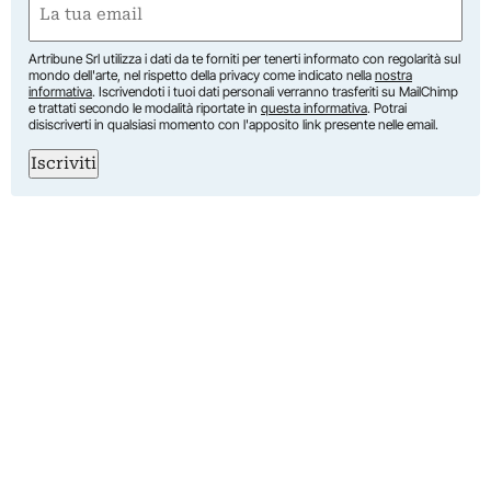
(Obbligatorio)
Artribune Srl utilizza i dati da te forniti per tenerti informato con regolarità sul
mondo dell'arte, nel rispetto della privacy come indicato nella
nostra
informativa
. Iscrivendoti i tuoi dati personali verranno trasferiti su MailChimp
e trattati secondo le modalità riportate in
questa informativa
. Potrai
disiscriverti in qualsiasi momento con l'apposito link presente nelle email.
Iscriviti