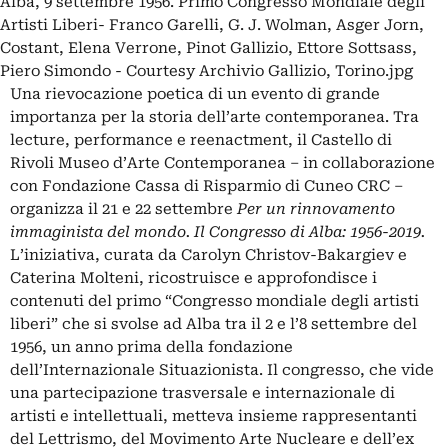
Alba, 9 settembre 1956. Primo Congresso Mondiale degli
Artisti Liberi- Franco Garelli, G. J. Wolman, Asger Jorn,
Costant, Elena Verrone, Pinot Gallizio, Ettore Sottsass,
Piero Simondo - Courtesy Archivio Gallizio, Torino.jpg
Una rievocazione poetica di un evento di grande
importanza per la storia dell’arte contemporanea. Tra
lecture, performance e reenactment, il Castello di
Rivoli Museo d’Arte Contemporanea – in collaborazione
con Fondazione Cassa di Risparmio di Cuneo CRC –
organizza il 21 e 22 settembre
Per un rinnovamento
immaginista del mondo. Il Congresso di Alba: 1956-2019.
L’iniziativa, curata da Carolyn Christov-Bakargiev e
Caterina Molteni, ricostruisce e approfondisce i
contenuti del primo “Congresso mondiale degli artisti
liberi” che si svolse ad Alba tra il 2 e l’8 settembre del
1956, un anno prima della fondazione
dell’Internazionale Situazionista. Il congresso, che vide
una partecipazione trasversale e internazionale di
artisti e intellettuali, metteva insieme rappresentanti
del Lettrismo, del Movimento Arte Nucleare e dell’ex