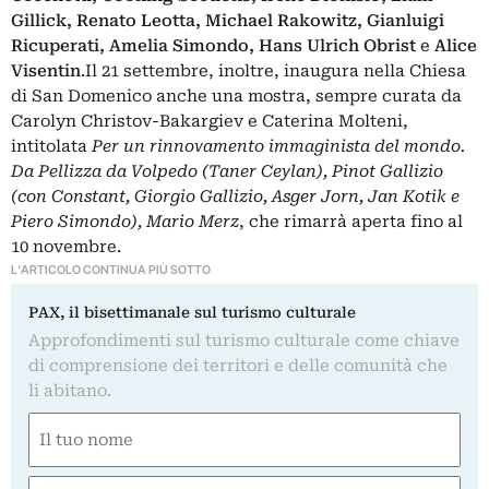
Gillick, Renato Leotta, Michael Rakowitz, Gianluigi
Ricuperati, Amelia Simondo, Hans Ulrich Obrist
e
Alice
Visentin
.
Il 21 settembre, inoltre, inaugura nella Chiesa
di San Domenico anche una mostra, sempre curata da
Carolyn Christov-Bakargiev e Caterina Molteni,
intitolata
Per un rinnovamento immaginista del mondo.
Da Pellizza da Volpedo (Taner Ceylan), Pinot Gallizio
(con Constant, Giorgio Gallizio, Asger Jorn, Jan Kotik e
Piero Simondo), Mario Merz
, che rimarrà aperta fino al
10 novembre.
L'ARTICOLO CONTINUA PIÙ SOTTO
PAX, il bisettimanale sul turismo culturale
Approfondimenti sul turismo culturale come chiave
di comprensione dei territori e delle comunità che
li abitano.
Nome
(Obbligatorio)
Nome
Email