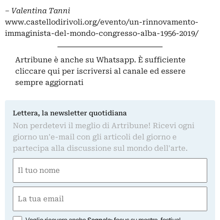
– Valentina Tanni
www.castellodirivoli.org/evento/un-rinnovamento-
immaginista-del-mondo-congresso-alba-1956-2019/
Artribune è anche su Whatsapp. È sufficiente
cliccare qui
per iscriversi al canale ed essere
sempre aggiornati
Lettera, la newsletter quotidiana
Non perdetevi il meglio di Artribune! Ricevi ogni
giorno un'e-mail con gli articoli del giorno e
partecipa alla discussione sul mondo dell'arte.
Nome
(Obbligatorio)
Nome
Email
(Obbligatorio)
Opzioni
Voglio ricevere anche
Segnala
: focus su mostre, festival,