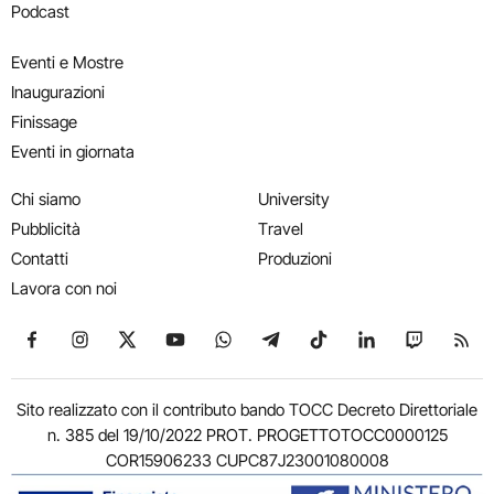
Podcast
Eventi e Mostre
Inaugurazioni
Finissage
Eventi in giornata
Chi siamo
University
Pubblicità
Travel
Contatti
Produzioni
Lavora con noi
Seguici su Facebook
Seguici su Instagram
Seguici su X
Seguici su YouTube
Seguici su WhatsApp
Seguici su Telegram
Seguici su TikTok
Seguici su Link
Seguici su
Segui
Sito realizzato con il contributo bando TOCC Decreto Direttoriale
n. 385 del 19/10/2022 PROT. PROGETTOTOCC0000125
COR15906233 CUPC87J23001080008