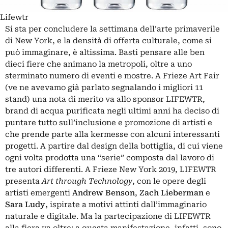
Lifewtr
Si sta per concludere la settimana dell’arte primaverile
di New York, e la densità di offerta culturale, come si
può immaginare, è altissima. Basti pensare alle ben
dieci fiere
che animano la metropoli, oltre a uno
sterminato numero di eventi e
mostre
. A Frieze Art Fair
(ve ne avevamo già parlato segnalando i migliori
11
stand
) una nota di merito va allo sponsor LIFEWTR,
brand di acqua purificata negli ultimi anni ha deciso di
puntare tutto sull’inclusione e promozione di artisti e
che prende parte alla kermesse con alcuni interessanti
progetti. A partire dal design della bottiglia, di cui viene
ogni volta prodotta una “serie” composta dal lavoro di
tre autori differenti. A Frieze New York 2019, LIFEWTR
presenta
Art through Technology
, con le opere degli
artisti emergenti
Andrew Benson
,
Zach Lieberman
e
Sara Ludy,
ispirate a motivi attinti dall’immaginario
naturale e digitale. Ma la partecipazione di LIFEWTR