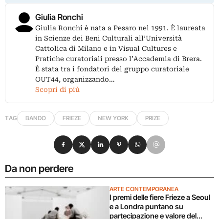
Giulia Ronchi
Giulia Ronchi è nata a Pesaro nel 1991. È laureata
in Scienze dei Beni Culturali all’Università
Cattolica di Milano e in Visual Cultures e
Pratiche curatoriali presso l’Accademia di Brera.
È stata tra i fondatori del gruppo curatoriale
OUT44, organizzando…
Scopri di più
TAG
BANDO
FRIEZE
NEW YORK
PRIZE
Condividi su Facebook
Condividi su X
Condividi su LinkedIn
Condividi su Pinterest
Condividi su WhatsApp
Condividi su Email
Da non perdere
ARTE CONTEMPORANEA
I premi delle fiere Frieze a Seoul
e a Londra puntano su
partecipazione e valore del