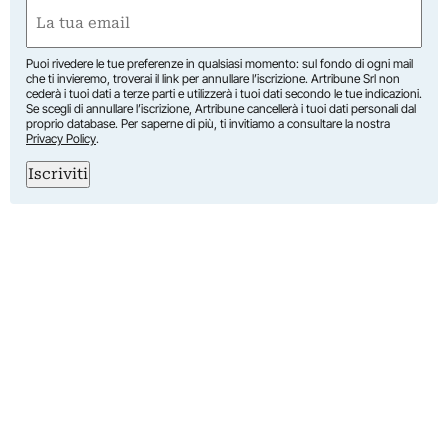
First
Email
(Required)
Puoi rivedere le tue preferenze in qualsiasi momento: sul fondo di ogni mail
che ti invieremo, troverai il link per annullare l’iscrizione. Artribune Srl non
cederà i tuoi dati a terze parti e utilizzerà i tuoi dati secondo le tue indicazioni.
Se scegli di annullare l’iscrizione, Artribune cancellerà i tuoi dati personali dal
proprio database. Per saperne di più, ti invitiamo a consultare la nostra
Privacy Policy
.
Iscriviti