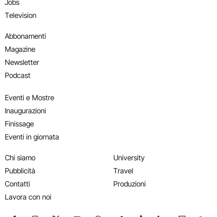
Jobs
Television
Abbonamenti
Magazine
Newsletter
Podcast
Eventi e Mostre
Inaugurazioni
Finissage
Eventi in giornata
Chi siamo
University
Pubblicità
Travel
Contatti
Produzioni
Lavora con noi
Seguici su Facebook
Seguici su Instagram
Seguici su X
Seguici su YouTube
Seguici su WhatsApp
Seguici su Telegram
Seguici su TikTok
Seguici su Link
Seguici su
Segui