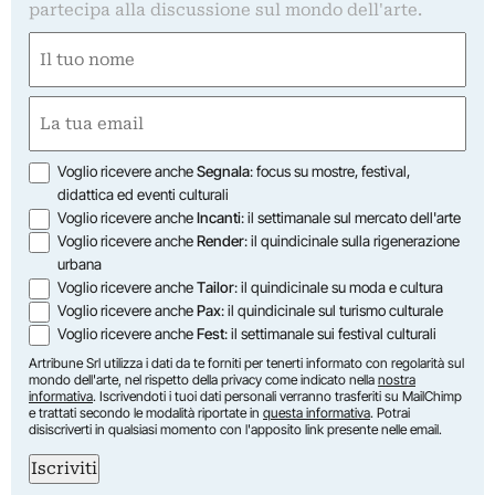
partecipa alla discussione sul mondo dell'arte.
Nome
(Required)
First
Email
(Required)
Opzioni
Voglio ricevere anche
Segnala
: focus su mostre, festival,
didattica ed eventi culturali
Voglio ricevere anche
Incanti
: il settimanale sul mercato dell'arte
Voglio ricevere anche
Render
: il quindicinale sulla rigenerazione
urbana
Voglio ricevere anche
Tailor
: il quindicinale su moda e cultura
Voglio ricevere anche
Pax
: il quindicinale sul turismo culturale
Voglio ricevere anche
Fest
: il settimanale sui festival culturali
Artribune Srl utilizza i dati da te forniti per tenerti informato con regolarità sul
mondo dell'arte, nel rispetto della privacy come indicato nella
nostra
informativa
. Iscrivendoti i tuoi dati personali verranno trasferiti su MailChimp
e trattati secondo le modalità riportate in
questa informativa
. Potrai
disiscriverti in qualsiasi momento con l'apposito link presente nelle email.
Iscriviti