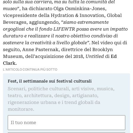
solo sulla sua carriera, ma su tutta la comunità del
museo
“, ha dichiarato Olga Osminkina-Jones,
vicepresidente della Hydration & Innovation, Global
Beverages, aggiungendo, “
siamo estremamente
orgogliosi che il fondo LIFEWTR possa avere un impatto
duraturo e realizzare il nostro obiettivo condiviso di
sostenere la creatività a livello globale”
. Nel video qui di
seguito, Anne Pasternak, direttrice del Brooklyn
Museum, dell’acquisizione del 2018,
Untitled
di
Ed
Clark.
L'ARTICOLO CONTINUA PIÙ SOTTO
Fest, il settimanale sui festival culturali
Scenari, politiche culturali, arti visive, musica,
teatro, architettura, design, artigianato,
rigenerazione urbana e i trend globali da
monitorare.
Nome
(Required)