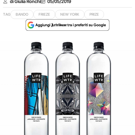
di Giulia Ronchi
05/05/2019
TAG
BANDO
FRIEZE
NEW YORK
PRIZE