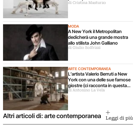
di Cristina Masturzo
gioco nell’arte contemporanea
MODA
A New York il Metropolitan
dedicherà una grande mostra
allo stilista John Galliano
di Giulio Solfrizzi
ARTE CONTEMPORANEA
L’artista Valerio Berruti a New
York con una delle sue famose
giostre (ci racconta in questa
di Antonino La Vela
intervista)
Altri articoli di: arte contemporanea
Leggi di più