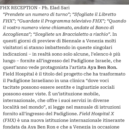
FHX RECEPTION - Ph. Elad Sari
“Prendete un numero di turno”; “Sfogliate il Libretto
FHX”; “Guardate il Programma televisivo FHX”; “Quando
il vostro numero viene chiamato, andate al Banco di
Accoglienza”; “Scegliete un Braccialetto a rischio”
.
In
questi giorni di preview di Biennale a Venezia molti
visitatori si stanno imbattendo in queste singolari
indicazioni – in realtà sono solo alcune, l’elenco è più
lungo – fornite all’ingresso del Padiglione Israele, che
quest’anno vede protagonista l’artista
Aya Ben Ron.
Field Hospital
è il titolo del progetto che ha trasformato
il Padiglione Israeliano in una clinica
“dove voci
tacitate possono essere sentite e ingiustizie sociali
possono esser viste. È un’istituzione mobile,
internazionale, che offre i suoi servizi in diverse
località nel mondo”
, si legge nel manuale di istruzioni
fornito all’ingresso del Padiglione.
Field Hospital X
(FHX)
è una nuova istituzione internazionale itinerante
fondata da Aya Ben Ron e che a Venezia in occasione