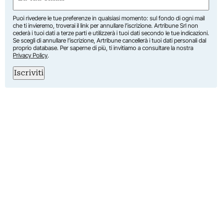
(Obbligatorio)
Puoi rivedere le tue preferenze in qualsiasi momento: sul fondo di ogni mail
che ti invieremo, troverai il link per annullare l’iscrizione. Artribune Srl non
cederà i tuoi dati a terze parti e utilizzerà i tuoi dati secondo le tue indicazioni.
Se scegli di annullare l’iscrizione, Artribune cancellerà i tuoi dati personali dal
proprio database. Per saperne di più, ti invitiamo a consultare la nostra
Privacy Policy
.
Iscriviti