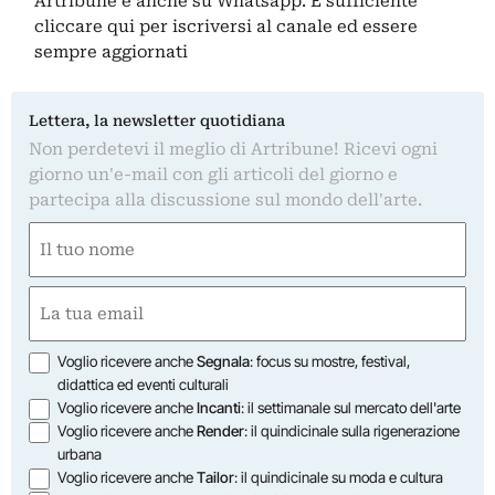
Artribune è anche su Whatsapp. È sufficiente
cliccare qui
per iscriversi al canale ed essere
sempre aggiornati
Lettera, la newsletter quotidiana
Non perdetevi il meglio di Artribune! Ricevi ogni
giorno un'e-mail con gli articoli del giorno e
partecipa alla discussione sul mondo dell'arte.
Nome
(Obbligatorio)
Nome
Email
(Obbligatorio)
Opzioni
Voglio ricevere anche
Segnala
: focus su mostre, festival,
didattica ed eventi culturali
Voglio ricevere anche
Incanti
: il settimanale sul mercato dell'arte
Voglio ricevere anche
Render
: il quindicinale sulla rigenerazione
urbana
Voglio ricevere anche
Tailor
: il quindicinale su moda e cultura