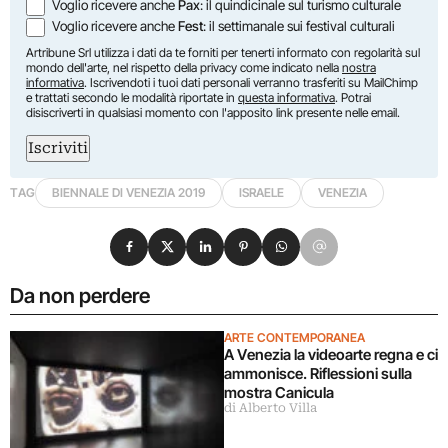
Voglio ricevere anche
Pax
: il quindicinale sul turismo culturale
Voglio ricevere anche
Fest
: il settimanale sui festival culturali
Artribune Srl utilizza i dati da te forniti per tenerti informato con regolarità sul
mondo dell'arte, nel rispetto della privacy come indicato nella
nostra
informativa
. Iscrivendoti i tuoi dati personali verranno trasferiti su MailChimp
e trattati secondo le modalità riportate in
questa informativa
. Potrai
disiscriverti in qualsiasi momento con l'apposito link presente nelle email.
Iscriviti
TAG
BIENNALE DI VENEZIA 2019
ISRAELE
VENEZIA
Condividi su Facebook
Condividi su X
Condividi su LinkedIn
Condividi su Pinterest
Condividi su WhatsApp
Condividi su Email
Da non perdere
ARTE CONTEMPORANEA
A Venezia la videoarte regna e ci
ammonisce. Riflessioni sulla
mostra Canicula
di Alberto Villa