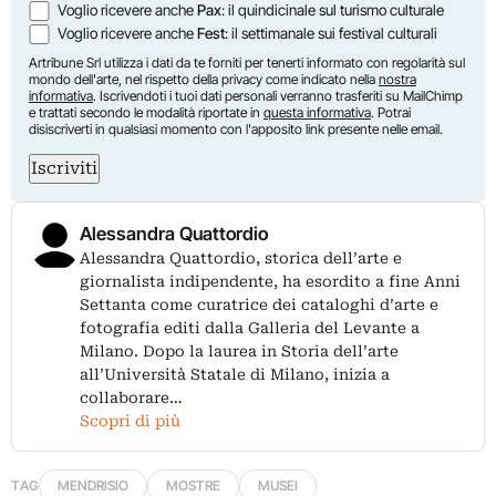
Voglio ricevere anche
Pax
: il quindicinale sul turismo culturale
Voglio ricevere anche
Fest
: il settimanale sui festival culturali
Artribune Srl utilizza i dati da te forniti per tenerti informato con regolarità sul
mondo dell'arte, nel rispetto della privacy come indicato nella
nostra
informativa
. Iscrivendoti i tuoi dati personali verranno trasferiti su MailChimp
e trattati secondo le modalità riportate in
questa informativa
. Potrai
disiscriverti in qualsiasi momento con l'apposito link presente nelle email.
Iscriviti
Alessandra Quattordio
Alessandra Quattordio, storica dell’arte e
giornalista indipendente, ha esordito a fine Anni
Settanta come curatrice dei cataloghi d’arte e
fotografia editi dalla Galleria del Levante a
Milano. Dopo la laurea in Storia dell’arte
all’Università Statale di Milano, inizia a
collaborare…
Scopri di più
TAG
MENDRISIO
MOSTRE
MUSEI