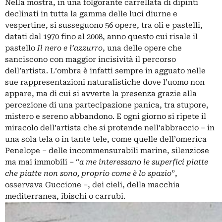
Nella mostra, in una folgorante carrellata di dipinti
declinati in tutta la gamma delle luci diurne e
vespertine, si susseguono 56 opere, tra oli e pastelli,
datati dal 1970 fino al 2008, anno questo cui risale il
pastello
Il nero e l’azzurro
, una delle opere che
sanciscono con maggior incisività il percorso
dell’artista. L’ombra è infatti sempre in agguato nelle
sue rappresentazioni naturalistiche dove l’uomo non
appare, ma di cui si avverte la presenza grazie alla
percezione di una partecipazione panica, tra stupore,
mistero e sereno abbandono. E ogni giorno si ripete il
miracolo dell’artista che si protende nell’abbraccio ‒ in
una sola tela o in tante tele, come quelle dell’omerica
Penelope – delle incommensurabili marine, silenziose
ma mai immobili ‒ “
a me interessano le superfici piatte
che piatte non sono, proprio come è lo spazio
”,
osservava Guccione ‒, dei cieli, della macchia
mediterranea, ibischi o carrubi.