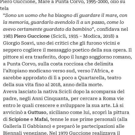
Piero Guccione, Mare a Punta Corvo, 1995-2000, olio su
tela
“
Sono un uomo che ha bisogno di guardare il mare, con
la memoria, guardarlo avendolo lì a un passo, come lo
avevo certamente guardato da bambino
”, confidava nel
1983
Piero Guccione
(Scicli, 1935 – Modica, 2018) a
Giorgio Soavi, uno dei critici che gli furono vicini e
seppero cogliere il messaggio poetico della sua opera. Il
pittore si era trasferito, dopo il lungo soggiorno romano,
a Punta Corvo, sulla costa rocciosa che delimita
l’altopiano modicano verso sud, verso l’Africa, e
sarebbe approdato di lì a poco a Quartarella, teatro
della sua vita fino al 2018, anno della morte.
Aveva lasciato la nativa Scicli dopo la scomparsa del
padre, negli Anni Cinquanta, per cercare a Roma vie
entro le quali crescere e sviluppare la sua arte. Là si
avvicinò a
Guttuso
, siciliano come lui, scoprì la pittura
di
Scipione
e
Mafai
, tenne le sue prime personali (alla
Galleria Il Gabbiano) e preparò le partecipazioni alle
Biennali veneziane. Nel 1970 Guccione realizzava il