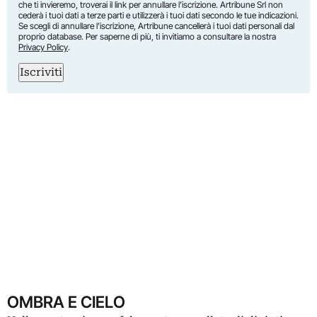
che ti invieremo, troverai il link per annullare l’iscrizione. Artribune Srl non
cederà i tuoi dati a terze parti e utilizzerà i tuoi dati secondo le tue indicazioni.
Se scegli di annullare l’iscrizione, Artribune cancellerà i tuoi dati personali dal
proprio database. Per saperne di più, ti invitiamo a consultare la nostra
Privacy Policy
.
Iscriviti
OMBRA E CIELO