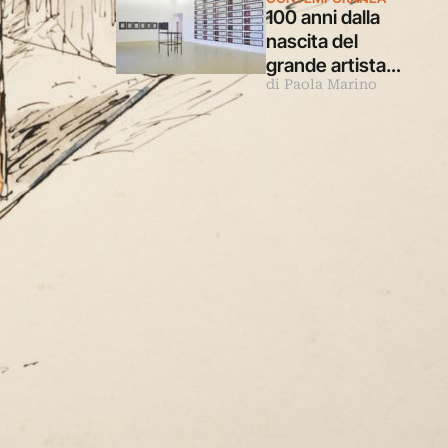
100 anni dalla
nascita del
grande artista
di Paola Marino
Vincenzo Agnetti
in una mostra in
Puglia