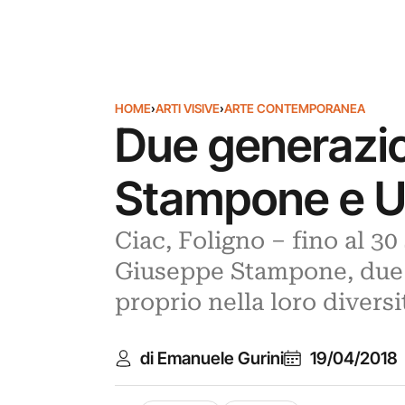
HOME
›
ARTI VISIVE
›
ARTE CONTEMPORANEA
Due generazio
Stampone e Ug
Ciac, Foligno ‒ fino al 3
Giuseppe Stampone, due a
proprio nella loro diversi
di Emanuele Gurini
19/04/2018