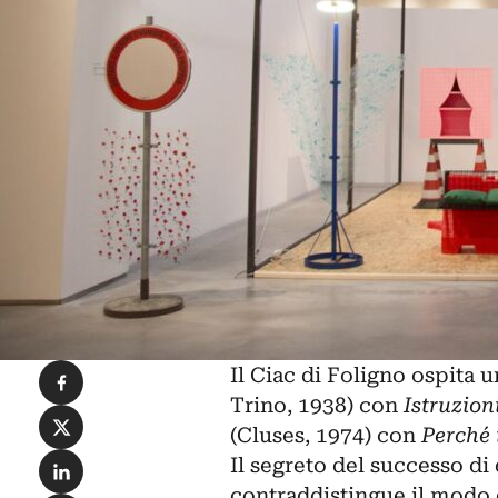
Condividi su Facebook
Il Ciac di Foligno ospita
Trino, 1938) con
Istruzioni
Condividi su X
(Cluses, 1974) con
Perché i
Condividi su LinkedIn
Il segreto del successo di
contraddistingue il modo di