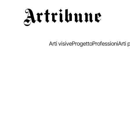
Artribune
Arti visive
Progetto
Professioni
Arti 