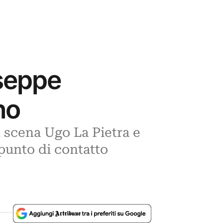
useppe
no
n scena Ugo La Pietra e
punto di contatto