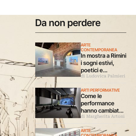
Da non perdere
ARTE
CONTEMPORANEA
In mostra a Rimini
i sogni estivi,
poetici e
di Ludovica Palmieri
malinconici
dipinti da Luca
ARTI PERFORMATIVE
Giovagnoli
Come le
performance
hanno cambiato il
di Margherita Artoni
modo di fare le
mostre (e di
ARTE
visitarle)
CONTEMPORANEA