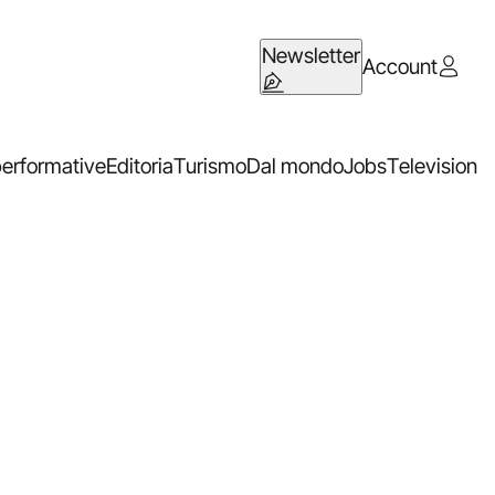
Newsletter
Account
performative
Editoria
Turismo
Dal mondo
Jobs
Television