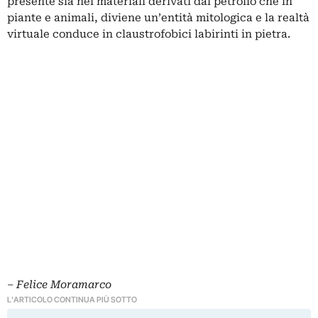
presente sia nei materiali derivati dal petrolio che in
piante e animali, diviene un’entità mitologica e la realtà
virtuale conduce in claustrofobici labirinti in pietra.
‒
Felice Moramarco
L'ARTICOLO CONTINUA PIÙ SOTTO