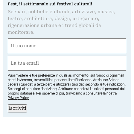
Fest, il settimanale sui festival culturali
Scenari, politiche culturali, arti visive, musica,
teatro, architettura, design, artigianato,
rigenerazione urbana e i trend globali da
monitorare.
Nome
(Required)
First
Email
(Required)
Puoi rivedere le tue preferenze in qualsiasi momento: sul fondo di ogni mail
che ti invieremo, troverai il link per annullare l’iscrizione. Artribune Srl non
cederà i tuoi dati a terze parti e utilizzerà i tuoi dati secondo le tue indicazioni.
Se scegli di annullare l’iscrizione, Artribune cancellerà i tuoi dati personali dal
proprio database. Per saperne di più, ti invitiamo a consultare la nostra
Privacy Policy
.
Iscriviti