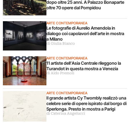
dopo oltre 25 anni. A Palazzo Bonaparte
oltre 70 opere dal Pompidou
ARTE CONTEMPORANEA
Le fotografie di Aurelio Amendola in
dialogo coi capolavori dell’arte in mostra
a Milano
di Giulia Bianco
ARTE CONTEMPORANEA
11 artiste dell’Asia Centrale rileggono la
Turandot in questa mostra a Venezia
di Aldo Premoli
ARTE CONTEMPORANEA
Il grande artista Cy Twombly realizzò una
celebre serie di opere ispirato dal borgo di
Sperlonga. Presto in mostra a Parigi
di Caterina Angelucci