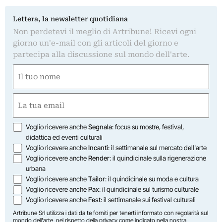
Lettera, la newsletter quotidiana
Non perdetevi il meglio di Artribune! Ricevi ogni
giorno un'e-mail con gli articoli del giorno e
partecipa alla discussione sul mondo dell'arte.
Nome
(Required)
First
Email
(Required)
Opzioni
Voglio ricevere anche
Segnala
: focus su mostre, festival,
didattica ed eventi culturali
Voglio ricevere anche
Incanti
: il settimanale sul mercato dell'arte
Voglio ricevere anche
Render
: il quindicinale sulla rigenerazione
urbana
Voglio ricevere anche
Tailor
: il quindicinale su moda e cultura
Voglio ricevere anche
Pax
: il quindicinale sul turismo culturale
Voglio ricevere anche
Fest
: il settimanale sui festival culturali
Artribune Srl utilizza i dati da te forniti per tenerti informato con regolarità sul
mondo dell'arte, nel rispetto della privacy come indicato nella
nostra