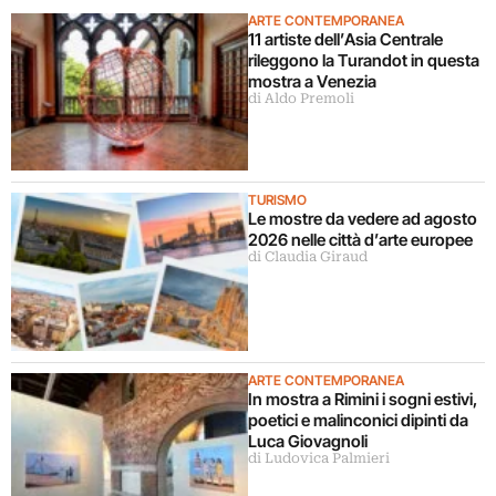
ARTE CONTEMPORANEA
11 artiste dell’Asia Centrale
rileggono la Turandot in questa
mostra a Venezia
di Aldo Premoli
TURISMO
Le mostre da vedere ad agosto
2026 nelle città d’arte europee
di Claudia Giraud
ARTE CONTEMPORANEA
In mostra a Rimini i sogni estivi,
poetici e malinconici dipinti da
Luca Giovagnoli
di Ludovica Palmieri