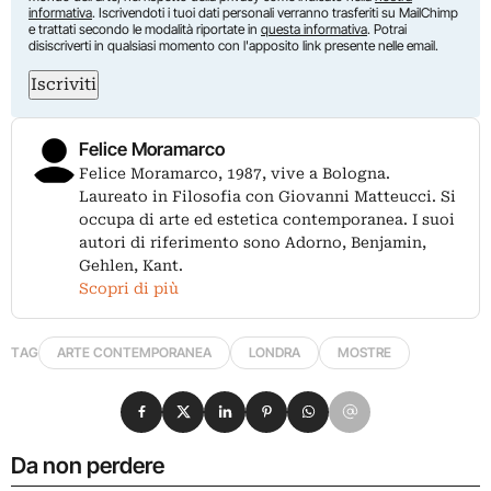
informativa
. Iscrivendoti i tuoi dati personali verranno trasferiti su MailChimp
e trattati secondo le modalità riportate in
questa informativa
. Potrai
disiscriverti in qualsiasi momento con l'apposito link presente nelle email.
Iscriviti
Felice Moramarco
Felice Moramarco, 1987, vive a Bologna.
Laureato in Filosofia con Giovanni Matteucci. Si
occupa di arte ed estetica contemporanea. I suoi
autori di riferimento sono Adorno, Benjamin,
Gehlen, Kant.
Scopri di più
TAG
ARTE CONTEMPORANEA
LONDRA
MOSTRE
Condividi su Facebook
Condividi su X
Condividi su LinkedIn
Condividi su Pinterest
Condividi su WhatsApp
Condividi su Email
Da non perdere