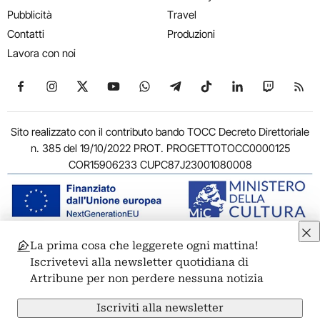
Pubblicità
Travel
Contatti
Produzioni
Lavora con noi
Seguici su Facebook
Seguici su Instagram
Seguici su X
Seguici su YouTube
Seguici su WhatsApp
Seguici su Telegram
Seguici su TikTok
Seguici su Link
Seguici su
Segui
Sito realizzato con il contributo bando TOCC Decreto Direttoriale
n. 385 del 19/10/2022 PROT. PROGETTOTOCC0000125
COR15906233 CUPC87J23001080008
La prima cosa che leggerete ogni mattina!
© 2011-2026 ARTRIBUNE srl – Corso Vittorio Emanuele II, 287 –
Iscrivetevi alla newsletter quotidiana di
00186 Roma - P.I. 11381581005
Artribune per non perdere nessuna notizia
Privacy: Responsabile della protezione dei dati personali
ARTRIBUNE srl – Corso Vittorio Emanuele II, 287 – 00186 Roma
Iscriviti alla newsletter
Termini e condizioni
Privacy Policy
Cookie Policy
Credits