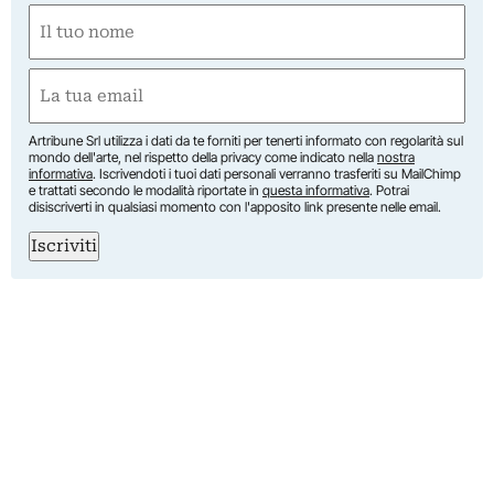
Nome
(Required)
First
Email
(Required)
Artribune Srl utilizza i dati da te forniti per tenerti informato con regolarità sul
mondo dell'arte, nel rispetto della privacy come indicato nella
nostra
informativa
. Iscrivendoti i tuoi dati personali verranno trasferiti su MailChimp
e trattati secondo le modalità riportate in
questa informativa
. Potrai
disiscriverti in qualsiasi momento con l'apposito link presente nelle email.
Iscriviti