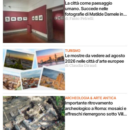
La città come paesaggio
umano. Succede nelle
fotografie di Matilde Damele in
di Fabio Petrelli
mostra a Roma
TURISMO
Le mostre da vedere ad agosto
2026 nelle città d’arte europee
di Claudia Giraud
ARCHEOLOGIA & ARTE ANTICA
Importante ritrovamento
archeologico a Roma: mosaici e
affreschi riemergono sotto Villa
Celimontana durante un
cantiere