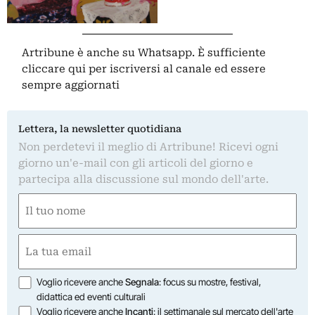
Artribune è anche su Whatsapp. È sufficiente
cliccare qui
per iscriversi al canale ed essere
sempre aggiornati
Lettera, la newsletter quotidiana
Non perdetevi il meglio di Artribune! Ricevi ogni
giorno un'e-mail con gli articoli del giorno e
partecipa alla discussione sul mondo dell'arte.
Nome
(Required)
First
Email
(Required)
Opzioni
Voglio ricevere anche
Segnala
: focus su mostre, festival,
didattica ed eventi culturali
Voglio ricevere anche
Incanti
: il settimanale sul mercato dell'arte