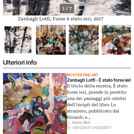
1 / 7
Zanbagh Lotfi, Forse è stato ieri, 2017
Ulteriori info
RICHTER FINE ART
Zanbagh Lotfi - È stato forse ieri
Il titolo della mostra, È stato
forse ieri, prende in prestito
una dei passaggi più celebri
dell’incipit del libro Lo
straniero, pubblicato dal
filosofo e…
Roma (RM)
13/02/2017
–
21/03/2017