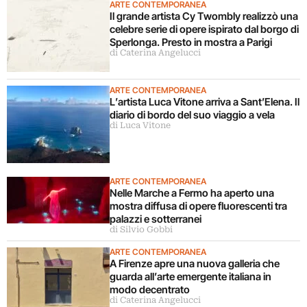
ARTE CONTEMPORANEA
Il grande artista Cy Twombly realizzò una
celebre serie di opere ispirato dal borgo di
Sperlonga. Presto in mostra a Parigi
di Caterina Angelucci
ARTE CONTEMPORANEA
L’artista Luca Vitone arriva a Sant’Elena. Il
diario di bordo del suo viaggio a vela
di Luca Vitone
ARTE CONTEMPORANEA
Nelle Marche a Fermo ha aperto una
mostra diffusa di opere fluorescenti tra
palazzi e sotterranei
di Silvio Gobbi
ARTE CONTEMPORANEA
A Firenze apre una nuova galleria che
guarda all’arte emergente italiana in
modo decentrato
di Caterina Angelucci