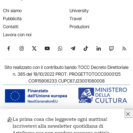
Chi siamo
University
Pubblicità
Travel
Contatti
Produzioni
Lavora con noi
Seguici su Facebook
Seguici su Instagram
Seguici su X
Seguici su YouTube
Seguici su WhatsApp
Seguici su Telegram
Seguici su TikTok
Seguici su Link
Seguici su
Segui
Sito realizzato con il contributo bando TOCC Decreto Direttoriale
n. 385 del 19/10/2022 PROT. PROGETTOTOCC0000125
COR15906233 CUPC87J23001080008
© 2011-2026 ARTRIBUNE srl – Corso Vittorio Emanuele II, 287 –
La prima cosa che leggerete ogni mattina!
00186 Roma - P.I. 11381581005
Iscrivetevi alla newsletter quotidiana di
Privacy: Responsabile della protezione dei dati personali