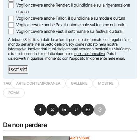
Voglio ricevere anche
Render
: il quindicinale sulla rigenerazione
urbana
Voglio ricevere anche
Tailor
: il quindicinale su moda e cultura
Voglio ricevere anche
Pax
: il quindicinale sul turismo culturale
Voglio ricevere anche
Fest
: il settimanale sui festival culturali
Artribune Srl utilizza i dati da te forniti per tenerti informato con regolarità sul
mondo dell'arte, nel rispetto della privacy come indicato nella
nostra
informativa
. Iscrivendoti i tuoi dati personali verranno trasferiti su MailChimp
e trattati secondo le modalità riportate in
questa informativa
. Potrai
disiscriverti in qualsiasi momento con l'apposito link presente nelle email.
Iscriviti
TAG
ARTE CONTEMPORANEA
GALLERIE
MOSTRE
ROMA
Condividi su Facebook
Condividi su X
Condividi su LinkedIn
Condividi su Pinterest
Condividi su WhatsApp
Condividi su Email
Da non perdere
ARTI VISIVE