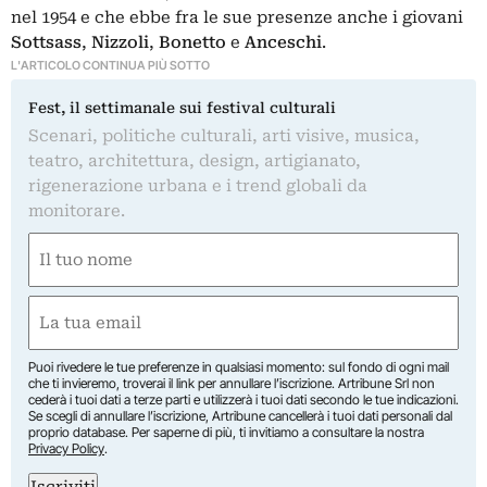
nel 1954 e che ebbe fra le sue presenze anche i giovani
Sottsass
,
Nizzoli
,
Bonetto
e
Anceschi
.
L'ARTICOLO CONTINUA PIÙ SOTTO
Fest, il settimanale sui festival culturali
Scenari, politiche culturali, arti visive, musica,
teatro, architettura, design, artigianato,
rigenerazione urbana e i trend globali da
monitorare.
Nome
(Required)
First
Email
(Required)
Puoi rivedere le tue preferenze in qualsiasi momento: sul fondo di ogni mail
che ti invieremo, troverai il link per annullare l’iscrizione. Artribune Srl non
cederà i tuoi dati a terze parti e utilizzerà i tuoi dati secondo le tue indicazioni.
Se scegli di annullare l’iscrizione, Artribune cancellerà i tuoi dati personali dal
proprio database. Per saperne di più, ti invitiamo a consultare la nostra
Privacy Policy
.