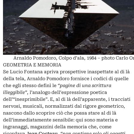
Arnaldo Pomodoro, Colpo d’ala, 1984 – photo Carlo O
GEOMETRIA E MEMORIA
Se Lucio Fontana apriva prospettive inaspettate al di là
della tela, Arnaldo Pomodoro fornisce i codici di quelle
che egli stesso definì le
“pagine di una scrittura
illeggibile”
, l’analogo dell’espressione poetica
dell’“inesprimibile”. E, al di là dell’apparente, i tracciati
nervosi, musicali, normalizzati dal rigore geometrico,
nascono dallo scoprire ciò che possa stare al di là
dell’immediatamente sensibile: qui sono materia e
ingranaggi, magazzini della memoria che, come
ricordava
Jean Cocteau
,
“non contiene solo gli oggetti