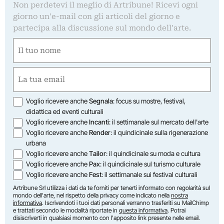
Non perdetevi il meglio di Artribune! Ricevi ogni
giorno un'e-mail con gli articoli del giorno e
partecipa alla discussione sul mondo dell'arte.
Nome
(Required)
First
Email
(Required)
Opzioni
Voglio ricevere anche
Segnala
: focus su mostre, festival,
didattica ed eventi culturali
Voglio ricevere anche
Incanti
: il settimanale sul mercato dell'arte
Voglio ricevere anche
Render
: il quindicinale sulla rigenerazione
urbana
Voglio ricevere anche
Tailor
: il quindicinale su moda e cultura
Voglio ricevere anche
Pax
: il quindicinale sul turismo culturale
Voglio ricevere anche
Fest
: il settimanale sui festival culturali
Artribune Srl utilizza i dati da te forniti per tenerti informato con regolarità sul
mondo dell'arte, nel rispetto della privacy come indicato nella
nostra
informativa
. Iscrivendoti i tuoi dati personali verranno trasferiti su MailChimp
e trattati secondo le modalità riportate in
questa informativa
. Potrai
disiscriverti in qualsiasi momento con l'apposito link presente nelle email.