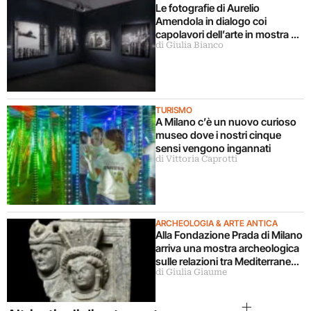
Le fotografie di Aurelio
Amendola in dialogo coi
capolavori dell’arte in mostra a
di Giulia Bianco
Milano
TURISMO
A Milano c’è un nuovo curioso
museo dove i nostri cinque
sensi vengono ingannati
di Vittoria Caprotti
ARCHEOLOGIA & ARTE ANTICA
Alla Fondazione Prada di Milano
arriva una mostra archeologica
sulle relazioni tra Mediterraneo
di Giulia Giaume
e Asia