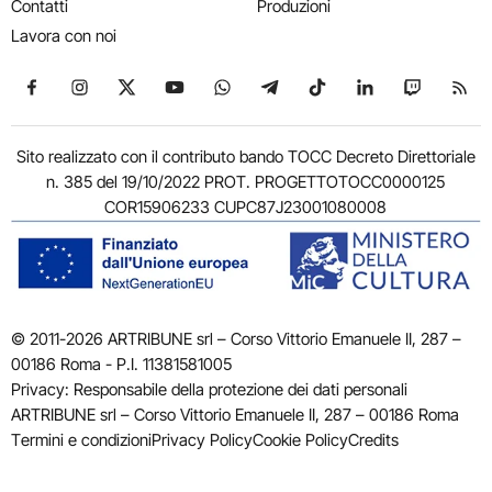
Contatti
Produzioni
Lavora con noi
Seguici su Facebook
Seguici su Instagram
Seguici su X
Seguici su YouTube
Seguici su WhatsApp
Seguici su Telegram
Seguici su TikTok
Seguici su Link
Seguici su
Segui
Sito realizzato con il contributo bando TOCC Decreto Direttoriale
n. 385 del 19/10/2022 PROT. PROGETTOTOCC0000125
COR15906233 CUPC87J23001080008
© 2011-2026 ARTRIBUNE srl – Corso Vittorio Emanuele II, 287 –
00186 Roma - P.I. 11381581005
Privacy: Responsabile della protezione dei dati personali
ARTRIBUNE srl – Corso Vittorio Emanuele II, 287 – 00186 Roma
Termini e condizioni
Privacy Policy
Cookie Policy
Credits