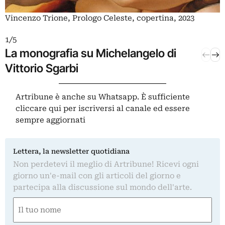
Vincenzo Trione, Prologo Celeste, copertina, 2023
1 / 5
2 / 5
La monografia su Michelangelo di
Le c
Vittorio Sgarbi
suo 
Artribune è anche su Whatsapp. È sufficiente
cliccare qui
per iscriversi al canale ed essere
sempre aggiornati
Lettera, la newsletter quotidiana
Non perdetevi il meglio di Artribune! Ricevi ogni
giorno un'e-mail con gli articoli del giorno e
partecipa alla discussione sul mondo dell'arte.
Nome
(Obbligatorio)