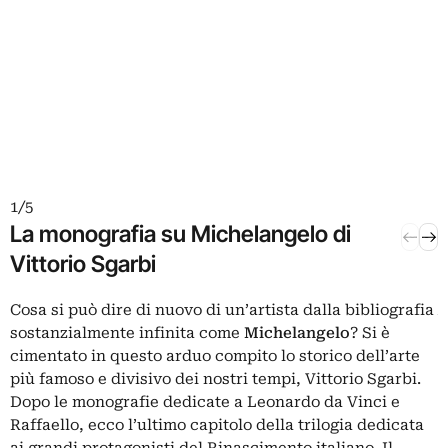
1 / 5
2 / 5
La monografia su Michelangelo di
Le c
Vittorio Sgarbi
suo 
Cosa si può dire di nuovo di un’artista dalla bibliografia
P
sostanzialmente infinita come
Michelangelo
? Si è
g
cimentato in questo arduo compito lo storico dell’arte
d
più famoso e divisivo dei nostri tempi, Vittorio Sgarbi.
(
Dopo le monografie dedicate a Leonardo da Vinci e
t
Raffaello, ecco l’ultimo capitolo della trilogia dedicata
a
ai grandi protagonisti del Rinascimento italiano. Il
s