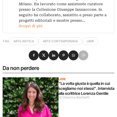
Milano. Ha lavorato come assistente curatore
presso la Collezione Giuseppe Iannaccone. In
seguito ha collaborato, assistito e preso parte a
progetti editoriali e mostre presso…
Scopri di più
TAG
ARTE ANTICA
ARTE CONTEMPORANA
LIBRI
Condividi su Facebook
Condividi su X
Condividi su LinkedIn
Condividi su Pinterest
Condividi su WhatsApp
Condividi su Email
Da non perdere
LIBRI
“La volta giusta è quella in cui
scegliamo noi stessi”. Intervista
alla scrittrice Lorenza Gentile
di Ginevra Barbetti