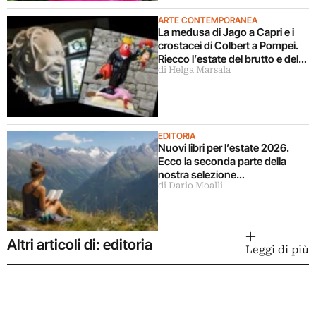
ARTE CONTEMPORANEA
La medusa di Jago a Capri e i
crostacei di Colbert a Pompei.
Riecco l’estate del brutto e del
di Helga Marsala
banale
EDITORIA
Nuovi libri per l’estate 2026.
Ecco la seconda parte della
nostra selezione…
di Dario Moalli
Altri articoli di: editoria
Leggi di più