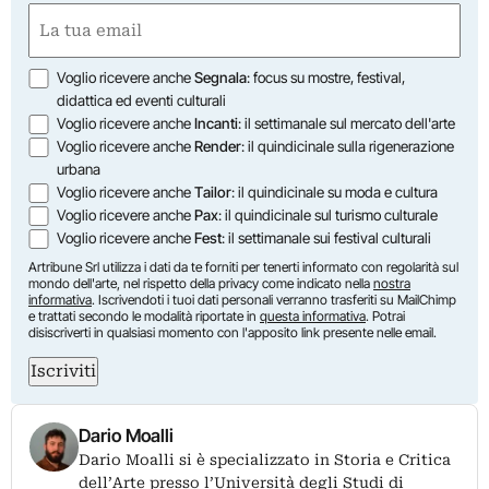
Nome
Email
(Obbligatorio)
Opzioni
Voglio ricevere anche
Segnala
: focus su mostre, festival,
didattica ed eventi culturali
Voglio ricevere anche
Incanti
: il settimanale sul mercato dell'arte
Voglio ricevere anche
Render
: il quindicinale sulla rigenerazione
urbana
Voglio ricevere anche
Tailor
: il quindicinale su moda e cultura
Voglio ricevere anche
Pax
: il quindicinale sul turismo culturale
Voglio ricevere anche
Fest
: il settimanale sui festival culturali
Artribune Srl utilizza i dati da te forniti per tenerti informato con regolarità sul
mondo dell'arte, nel rispetto della privacy come indicato nella
nostra
informativa
. Iscrivendoti i tuoi dati personali verranno trasferiti su MailChimp
e trattati secondo le modalità riportate in
questa informativa
. Potrai
disiscriverti in qualsiasi momento con l'apposito link presente nelle email.
Iscriviti
Dario Moalli
Dario Moalli si è specializzato in Storia e Critica
dell’Arte presso l’Università degli Studi di