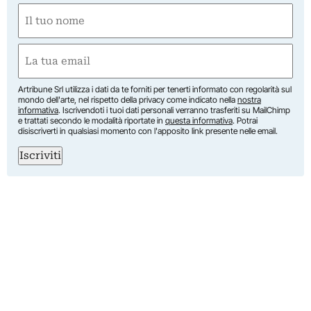
Nome
(Obbligatorio)
Nome
Email
(Obbligatorio)
Artribune Srl utilizza i dati da te forniti per tenerti informato con regolarità sul
mondo dell'arte, nel rispetto della privacy come indicato nella
nostra
informativa
. Iscrivendoti i tuoi dati personali verranno trasferiti su MailChimp
e trattati secondo le modalità riportate in
questa informativa
. Potrai
disiscriverti in qualsiasi momento con l'apposito link presente nelle email.
Iscriviti