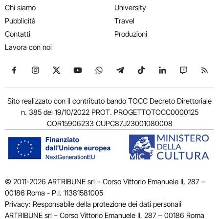
Chi siamo
University
Pubblicità
Travel
Contatti
Produzioni
Lavora con noi
Seguici su Facebook
Seguici su Instagram
Seguici su X
Seguici su YouTube
Seguici su WhatsApp
Seguici su Telegram
Seguici su TikTok
Seguici su Link
Seguici su
Segui
Sito realizzato con il contributo bando TOCC Decreto Direttoriale
n. 385 del 19/10/2022 PROT. PROGETTOTOCC0000125
COR15906233 CUPC87J23001080008
© 2011-2026 ARTRIBUNE srl – Corso Vittorio Emanuele II, 287 –
00186 Roma - P.I. 11381581005
Privacy: Responsabile della protezione dei dati personali
ARTRIBUNE srl – Corso Vittorio Emanuele II, 287 – 00186 Roma