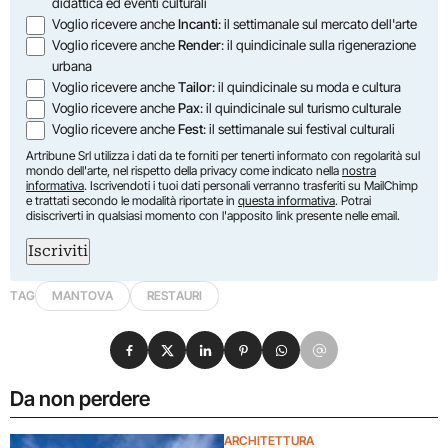
didattica ed eventi culturali
Voglio ricevere anche
Incanti
: il settimanale sul mercato dell'arte
Voglio ricevere anche
Render
: il quindicinale sulla rigenerazione
urbana
Voglio ricevere anche
Tailor
: il quindicinale su moda e cultura
Voglio ricevere anche
Pax
: il quindicinale sul turismo culturale
Voglio ricevere anche
Fest
: il settimanale sui festival culturali
Artribune Srl utilizza i dati da te forniti per tenerti informato con regolarità sul
mondo dell'arte, nel rispetto della privacy come indicato nella
nostra
informativa
. Iscrivendoti i tuoi dati personali verranno trasferiti su MailChimp
e trattati secondo le modalità riportate in
questa informativa
. Potrai
disiscriverti in qualsiasi momento con l'apposito link presente nelle email.
Iscriviti
TAG
MANTOVA
RESTAURI
Condividi su Facebook
Condividi su X
Condividi su LinkedIn
Condividi su Pinterest
Condividi su WhatsApp
Condividi su Email
Da non perdere
ARCHITETTURA