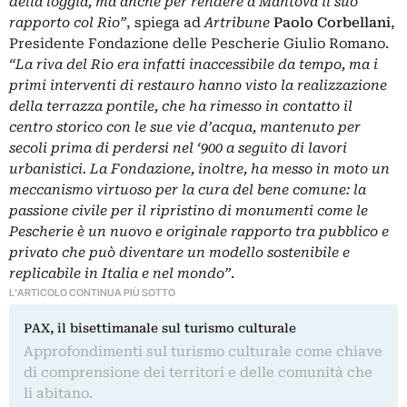
della loggia, ma anche per rendere a Mantova il suo
rapporto col Rio”
, spiega ad
Artribune
Paolo Corbellani
,
Presidente Fondazione delle Pescherie Giulio Romano.
“La riva del Rio era infatti inaccessibile da tempo, ma i
primi interventi di restauro hanno visto la realizzazione
della terrazza pontile, che ha rimesso in contatto il
centro storico con le sue vie d’acqua, mantenuto per
secoli prima di perdersi nel ‘900 a seguito di lavori
urbanistici. La Fondazione, inoltre, ha messo in moto un
meccanismo virtuoso per la cura del bene comune: la
passione civile per il ripristino di monumenti come le
Pescherie è un nuovo e originale rapporto tra pubblico e
privato che può diventare un modello sostenibile e
replicabile in Italia e nel mondo”
.
L'ARTICOLO CONTINUA PIÙ SOTTO
PAX, il bisettimanale sul turismo culturale
Approfondimenti sul turismo culturale come chiave
di comprensione dei territori e delle comunità che
li abitano.