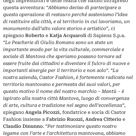
degli imprenditori e delle realtà che hanno intrapreso
questa avventura:
“Abbiamo deciso di partecipare a
questa operazione di restauro perché sosteniamo l’idea
di restituire alla città, e al territorio in cui lavoriamo, un
monumento dall’alto valore storico e artistico”
, ci
spiegano
Roberto
e
Katja Acquaroli
di Sapiens S.p.a.
“Le Pescherie di Giulio Romano sono un state un
importante snodo per la vita culturale, commerciale e
sociale di Mantova che speriamo possano tornare ad
essere fruite dai cittadini e diventare il fulcro di nuove e
importanti sinergie per il territorio e non solo”
.
“La
nostra azienda, Castor Fashion, è fortemente radicata nel
territorio mantovano e permeata dei suoi valori, per
questo motivo il nome del nostro marchio – Mantù – è
ispirato alla nostra città Mantova, luogo di convergenza
di arte, cultura e tradizione nel segno dell’eccellenza”
,
spiegano
Angela Picozzi
, fondatrice e socia di Castor
Fashion insieme a
Fabrizio Ruozzi, Andrea Citterio
e
Claudio Dinunno
.
“Per testimoniare questo nostro
legame con l’arte e l’architettura mantovana, abbiamo