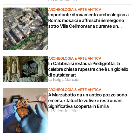
ARCHEOLOGIA & ARTE ANTICA
Importante ritrovamento archeologico a
Roma: mosaici e affreschi riemergono
sotto Villa Celimontana durante un
cantiere
ARCHEOLOGIA & ARTE ANTICA
In Calabria si restaura Piedigrotta, la
celebre chiesa rupestre che è un gioiello
di outsider art
di Helga Marsala
ARCHEOLOGIA & ARTE ANTICA
A Marzabotto da un antico pozzo sono
emerse statuette votive e resti umani.
Significativa scoperta in Emilia
di Valentina Muzi