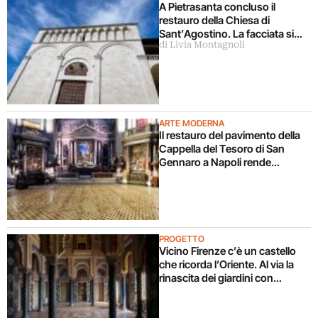
A Pietrasanta concluso il
restauro della Chiesa di
Sant’Agostino. La facciata si
di Livia Montagnoli
rivela un atlante dei marmi delle
Apuane
ARTE MODERNA
Il restauro del pavimento della
Cappella del Tesoro di San
Gennaro a Napoli rende
giustizia a una grande
invenzione di epoca barocca
PROGETTO
Vicino Firenze c’è un castello
che ricorda l’Oriente. Al via la
rinascita dei giardini con
l’architetto Tommaso del
Buono