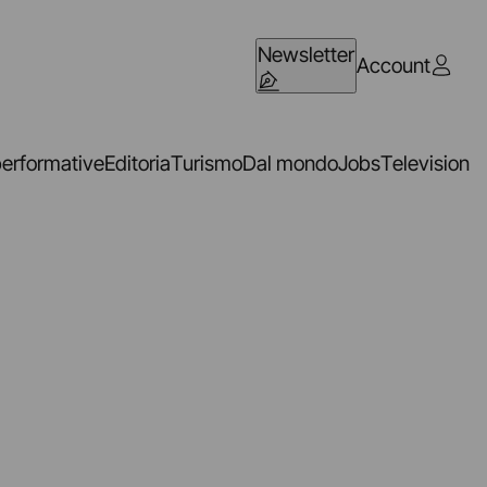
Newsletter
Account
performative
Editoria
Turismo
Dal mondo
Jobs
Television