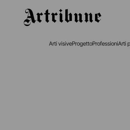
Artribune
Arti visive
Progetto
Professioni
Arti 