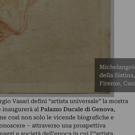
Michelangelo
della Sistin
Firenze, Casa
gio Vasari definì “artista universale” la mostra
e inaugurerà al
Palazzo Ducale di Genova
,
ne così non solo le vicende biografiche e
conoscere – attraverso una prospettiva
naggi e società dell’epoca in cui l’“artista