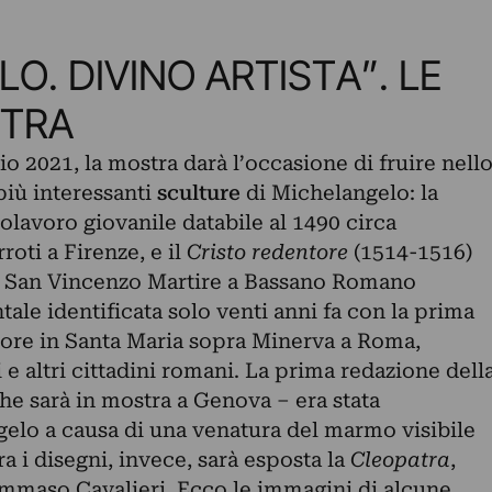
O. DIVINO ARTISTA”. LE
STRA
aio 2021, la mostra darà l’occasione di fruire nell
più interessanti
sculture
di Michelangelo: la
polavoro giovanile databile al 1490 circa
oti a Firenze, e il
Cristo redentore
(1514-1516)
di San Vincenzo Martire a Bassano Romano
le identificata solo venti anni fa con la prima
tore in Santa Maria sopra Minerva a Roma,
 e altri cittadini romani. La prima redazione dell
he sarà in mostra a Genova – era stata
lo a causa di una venatura del marmo visibile
ra i disegni, invece, sarà esposta la
Cleopatra
,
ommaso Cavalieri. Ecco le immagini di alcune