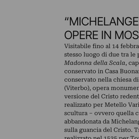
“MICHELANGEL
OPERE IN MO
Visitabile fino al 14 febbr
stesso luogo di due tra le 
Madonna della Scala
, ca
conservato in Casa Buonarr
conservato nella chiesa 
(Viterbo), opera monumenta
versione del Cristo reden
realizzato per Metello Vari
scultura – ovvero quella c
abbandonata da Michelange
sulla guancia del Cristo. T
realizzato nel 1535 per T