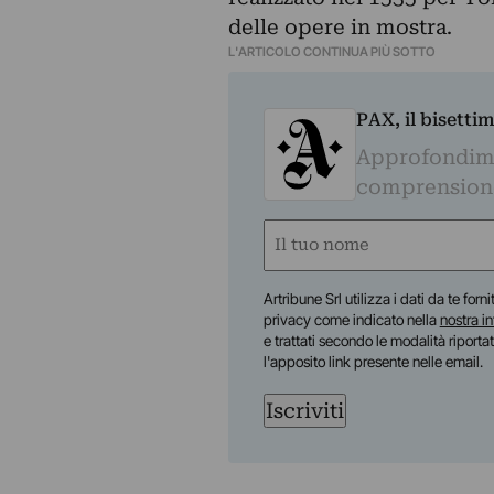
delle opere in mostra.
L'ARTICOLO CONTINUA PIÙ SOTTO
PAX, il bisetti
Approfondime
comprensione 
Nome
(Required)
First
Artribune Srl utilizza i dati da te forn
privacy come indicato nella
nostra i
e trattati secondo le modalità riporta
l'apposito link presente nelle email.
Iscriviti