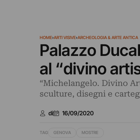
HOME
›
ARTI VISIVE
›
ARCHEOLOGIA & ARTE ANTICA
Palazzo Ducal
al “divino art
“Michelangelo. Divino Art
sculture, disegni e carte
di
16/09/2020
TAG
GENOVA
MOSTRE