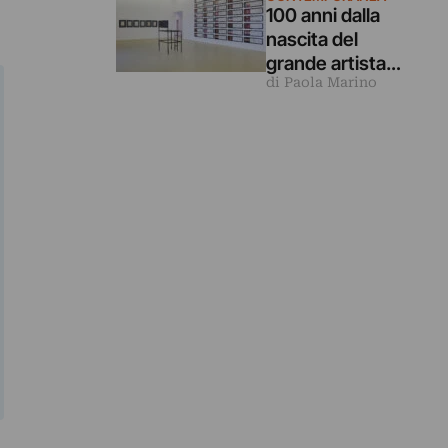
100 anni dalla
nascita del
grande artista
di Paola Marino
Vincenzo Agnetti
in una mostra in
Puglia