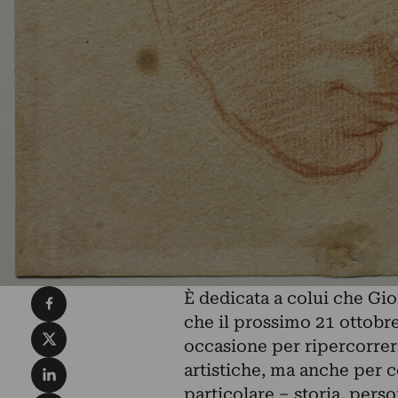
Condividi su Facebook
È dedicata a colui che Gior
che il prossimo 21 ottobr
Condividi su X
occasione per ripercorrer
Condividi su LinkedIn
artistiche, ma anche per 
particolare – storia, perso