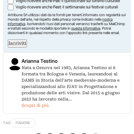
Voglio ricevere anche
Pax
: il quindicinale sul turismo culturale
Voglio ricevere anche
Fest
: il settimanale sui festival culturali
Artribune Srl utilizza i dati da te forniti per tenerti informato con regolarità sul
mondo dell'arte, nel rispetto della privacy come indicato nella
nostra
informativa
. Iscrivendoti i tuoi dati personali verranno trasferiti su MailChimp
e trattati secondo le modalità riportate in
questa informativa
. Potrai
disiscriverti in qualsiasi momento con l'apposito link presente nelle email.
Iscriviti
Arianna Testino
Nata a Genova nel 1983, Arianna Testino si è
formata tra Bologna e Venezia, laureandosi al
DAMS in Storia dell’arte medievale-moderna e
specializzandosi allo IUAV in Progettazione e
produzione delle arti visive. Dal 2015 a giugno
2023 ha lavorato nella…
Scopri di più
TAG
FIANDRE