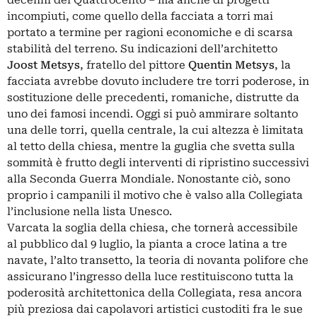
incompiuti, come quello della facciata a torri mai
portato a termine per ragioni economiche e di scarsa
stabilità del terreno. Su indicazioni dell’architetto
Joost
Metsys
, fratello del pittore
Quentin Metsys
, la
facciata avrebbe dovuto includere tre torri poderose, in
sostituzione delle precedenti, romaniche, distrutte da
uno dei famosi incendi. Oggi si può ammirare soltanto
una delle torri, quella centrale, la cui altezza è limitata
al tetto della chiesa, mentre la guglia che svetta sulla
sommità è frutto degli interventi di ripristino successivi
alla Seconda Guerra Mondiale. Nonostante ciò, sono
proprio i campanili il motivo che è valso alla Collegiata
l’inclusione nella lista Unesco.
Varcata la soglia della chiesa, che tornerà accessibile
al pubblico dal 9 luglio, la pianta a croce latina a tre
navate, l’alto transetto, la teoria di novanta polifore che
assicurano l’ingresso della luce restituiscono tutta la
poderosità architettonica della Collegiata, resa ancora
più preziosa dai capolavori artistici custoditi fra le sue