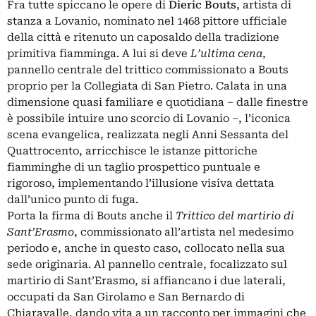
Fra tutte spiccano le opere di
Dieric Bouts
, artista di
stanza a Lovanio, nominato nel 1468 pittore ufficiale
della città e ritenuto un caposaldo della tradizione
primitiva fiamminga. A lui si deve
L’ultima cena
,
pannello centrale del trittico commissionato a Bouts
proprio per la Collegiata di San Pietro. Calata in una
dimensione quasi familiare e quotidiana – dalle finestre
è possibile intuire uno scorcio di Lovanio –, l’iconica
scena evangelica, realizzata negli Anni Sessanta del
Quattrocento, arricchisce le istanze pittoriche
fiamminghe di un taglio prospettico puntuale e
rigoroso, implementando l’illusione visiva dettata
dall’unico punto di fuga.
Porta la firma di Bouts anche il
Trittico del martirio di
Sant’Erasmo
, commissionato all’artista nel medesimo
periodo e, anche in questo caso, collocato nella sua
sede originaria. Al pannello centrale, focalizzato sul
martirio di Sant’Erasmo, si affiancano i due laterali,
occupati da San Girolamo e San Bernardo di
Chiaravalle, dando vita a un racconto per immagini che