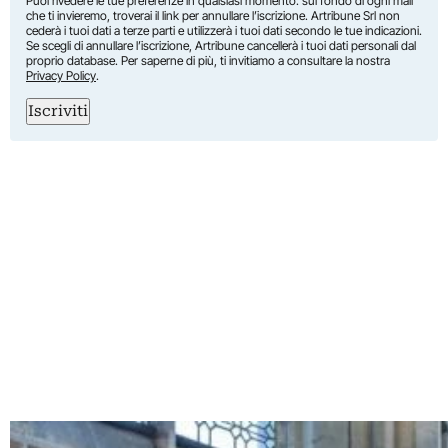
Puoi rivedere le tue preferenze in qualsiasi momento: sul fondo di ogni mail
che ti invieremo, troverai il link per annullare l’iscrizione. Artribune Srl non
cederà i tuoi dati a terze parti e utilizzerà i tuoi dati secondo le tue indicazioni.
Se scegli di annullare l’iscrizione, Artribune cancellerà i tuoi dati personali dal
proprio database. Per saperne di più, ti invitiamo a consultare la nostra
Privacy Policy
.
Iscriviti