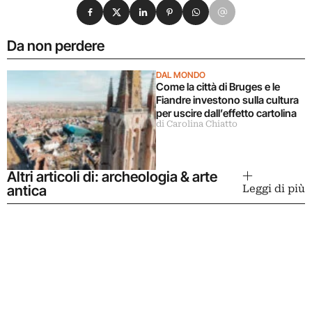
Condividi su Facebook
Condividi su X
Condividi su LinkedIn
Condividi su Pinterest
Condividi su WhatsApp
Condividi su Email
Da non perdere
DAL MONDO
Come la città di Bruges e le
Fiandre investono sulla cultura
per uscire dall’effetto cartolina
di Carolina Chiatto
Altri articoli di: archeologia & arte
antica
Leggi di più