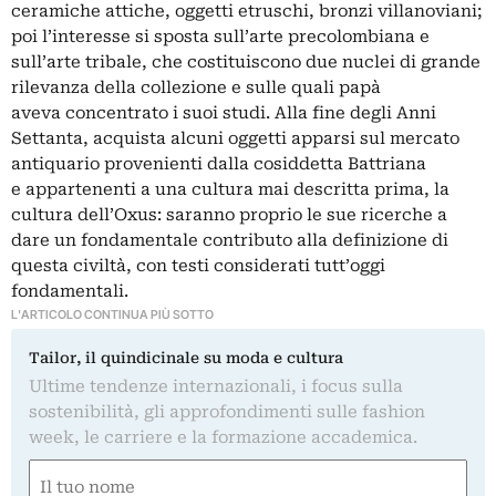
ceramiche attiche, oggetti etruschi, bronzi villanoviani;
poi l’interesse si sposta sull’arte precolombiana e
sull’arte tribale, che costituiscono due nuclei di grande
rilevanza della collezione e sulle quali papà
aveva concentrato i suoi studi. Alla fine degli Anni
Settanta, acquista alcuni oggetti apparsi sul mercato
antiquario provenienti dalla cosiddetta Battriana
e appartenenti a una cultura mai descritta prima, la
cultura dell’Oxus: saranno proprio le sue ricerche a
dare un fondamentale contributo alla definizione di
questa civiltà, con testi considerati tutt’oggi
fondamentali.
L'ARTICOLO CONTINUA PIÙ SOTTO
Tailor, il quindicinale su moda e cultura
Ultime tendenze internazionali, i focus sulla
sostenibilità, gli approfondimenti sulle fashion
week, le carriere e la formazione accademica.
Nome