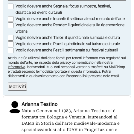
Opzioni
Voglio ricevere anche
Segnala
: focus su mostre, festival,
didattica ed eventi culturali
Voglio ricevere anche
Incanti
: il settimanale sul mercato dell'arte
Voglio ricevere anche
Render
: il quindicinale sulla rigenerazione
urbana
Voglio ricevere anche
Tailor
: il quindicinale su moda e cultura
Voglio ricevere anche
Pax
: il quindicinale sul turismo culturale
Voglio ricevere anche
Fest
: il settimanale sui festival culturali
Artribune Srl utilizza i dati da te forniti per tenerti informato con regolarità sul
mondo dell'arte, nel rispetto della privacy come indicato nella
nostra
informativa
. Iscrivendoti i tuoi dati personali verranno trasferiti su MailChimp
e trattati secondo le modalità riportate in
questa informativa
. Potrai
disiscriverti in qualsiasi momento con l'apposito link presente nelle email.
Iscriviti
Arianna Testino
Nata a Genova nel 1983, Arianna Testino si è
formata tra Bologna e Venezia, laureandosi al
DAMS in Storia dell’arte medievale-moderna e
specializzandosi allo IUAV in Progettazione e