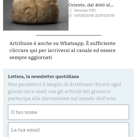
Oriente, dal 4000 al…
Venezia (VE)
14/09/2018
–
20/01/2019
Artribune è anche su Whatsapp. È sufficiente
cliccare qui
per iscriversi al canale ed essere
sempre aggiornati
Lettera, la newsletter quotidiana
Non perdetevi il meglio di Artribune! Ricevi ogni
giorno un'e-mail con gli articoli del giorno e
partecipa alla discussione sul mondo dell'arte.
Nome
(Obbligatorio)
Nome
Email
(Obbligatorio)