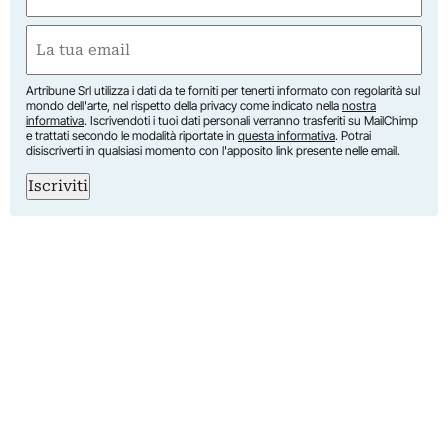
(Obbligatorio)
Nome
Email
(Obbligatorio)
Artribune Srl utilizza i dati da te forniti per tenerti informato con regolarità sul
mondo dell'arte, nel rispetto della privacy come indicato nella
nostra
informativa
. Iscrivendoti i tuoi dati personali verranno trasferiti su MailChimp
e trattati secondo le modalità riportate in
questa informativa
. Potrai
disiscriverti in qualsiasi momento con l'apposito link presente nelle email.
Iscriviti