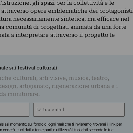
istruzione, gli spazi per la collettività e le
ti attraverso opere emblematiche dei protagonisti
ttura necessariamente sintetica, ma efficace nel
na comunità di progettisti animata da una forte
ta a interpretare attraverso il progetto le
nale sui festival culturali
iche culturali, arti visive, musica, teatro,
design, artigianato, rigenerazione urbana e i
 da monitorare.
Email
(Obbligatorio)
lsiasi momento: sul fondo di ogni mail che ti invieremo, troverai il link per
n cederà i tuoi dati a terze parti e utilizzerà i tuoi dati secondo le tue