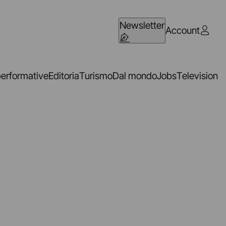
Newsletter
Account
performative
Editoria
Turismo
Dal mondo
Jobs
Television