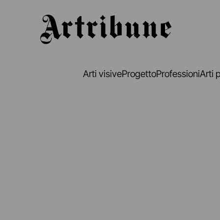
Artribune
Arti visive
Progetto
Professioni
Arti 