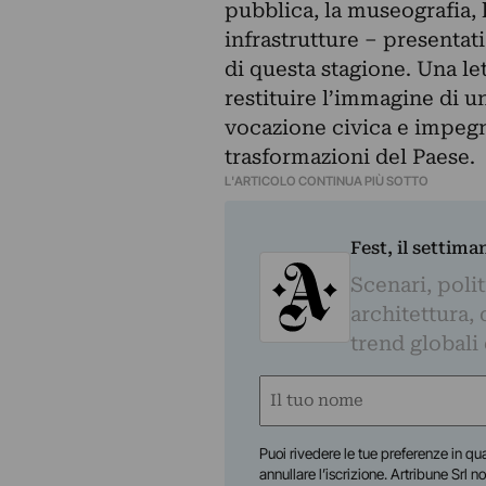
pubblica, la museografia, l’
infrastrutture – presenta
di questa stagione. Una le
restituire l’immagine di u
vocazione civica e impegna
trasformazioni del Paese.
L'ARTICOLO CONTINUA PIÙ SOTTO
Fest, il settima
Scenari, polit
architettura, 
trend globali
Nome
(Obbligatorio)
Nome
Puoi rivedere le tue preferenze in qua
annullare l’iscrizione. Artribune Srl no