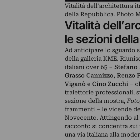
Vitalità dell’architettura 
della Repubblica. Photo
Vitalità dell’a
le sezioni dell
Ad anticipare lo sguardo s
della galleria KME. Riunisc
italiani over 65 –
Stefano 
Grasso Cannizzo, Renzo Pi
Viganò
e
Cino Zucchi
– ch
traiettorie professionali, s
sezione della mostra,
Foto
frammenti – le vicende dell
Novecento. Attingendo al
racconto si concentra sui t
una via italiana alla moder