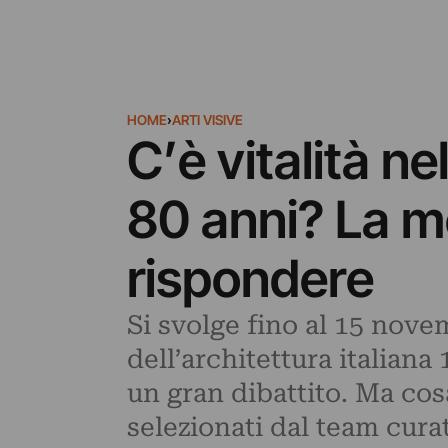
HOME
›
ARTI VISIVE
C’è vitalità ne
80 anni? La m
rispondere
Si svolge fino al 15 nove
dell’architettura italiana
un gran dibattito. Ma co
selezionati dal team cura