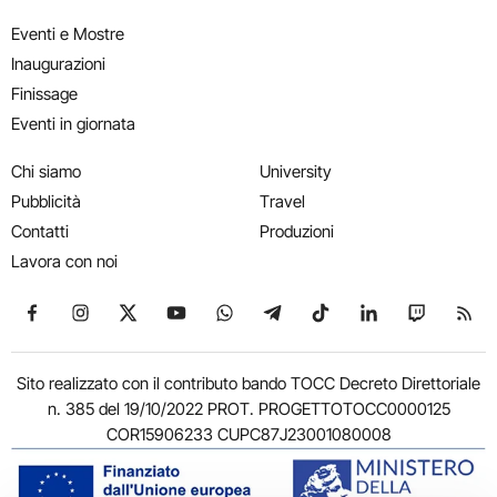
Eventi e Mostre
Inaugurazioni
Finissage
Eventi in giornata
Chi siamo
University
Pubblicità
Travel
Contatti
Produzioni
Lavora con noi
Seguici su Facebook
Seguici su Instagram
Seguici su X
Seguici su YouTube
Seguici su WhatsApp
Seguici su Telegram
Seguici su TikTok
Seguici su Link
Seguici su
Segui
Sito realizzato con il contributo bando TOCC Decreto Direttoriale
n. 385 del 19/10/2022 PROT. PROGETTOTOCC0000125
COR15906233 CUPC87J23001080008