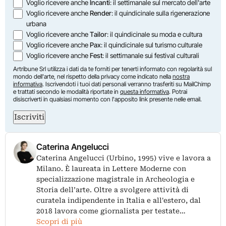
Voglio ricevere anche
Incanti
: il settimanale sul mercato dell'arte
Voglio ricevere anche
Render
: il quindicinale sulla rigenerazione
urbana
Voglio ricevere anche
Tailor
: il quindicinale su moda e cultura
Voglio ricevere anche
Pax
: il quindicinale sul turismo culturale
Voglio ricevere anche
Fest
: il settimanale sui festival culturali
Artribune Srl utilizza i dati da te forniti per tenerti informato con regolarità sul
mondo dell'arte, nel rispetto della privacy come indicato nella
nostra
informativa
. Iscrivendoti i tuoi dati personali verranno trasferiti su MailChimp
e trattati secondo le modalità riportate in
questa informativa
. Potrai
disiscriverti in qualsiasi momento con l'apposito link presente nelle email.
Iscriviti
Caterina Angelucci
Caterina Angelucci (Urbino, 1995) vive e lavora a
Milano. È laureata in Lettere Moderne con
specializzazione magistrale in Archeologia e
Storia dell’arte. Oltre a svolgere attività di
curatela indipendente in Italia e all'estero, dal
2018 lavora come giornalista per testate…
Scopri di più