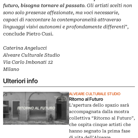
futuro, bisogna tornare al passato
. Gli artisti scelti non
sono solo presenze affezionate, ma voci necessarie,
capaci di raccontare la contemporaneità attraverso
linguaggi visivi autonomi e profondamente differenti
”,
conclude Pietro Cusi.
Caterina Angelucci
Alveare Culturale Studio
Via Carlo Imbonati 12
Milano
Ulteriori info
ALVEARE CULTURALE STUDIO
Ritorno al Futuro
L’apertura dello spazio sarà
accompagnata dalla mostra
collettiva “Ritorno al Futuro”,
che ospita cinque artisti che
hanno segnato la prima fase
di vita dell’Alveare.