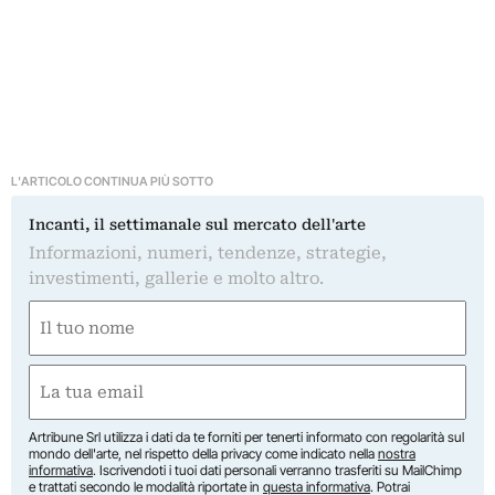
L'ARTICOLO CONTINUA PIÙ SOTTO
Incanti, il settimanale sul mercato dell'arte
Informazioni, numeri, tendenze, strategie,
investimenti, gallerie e molto altro.
Nome
(Obbligatorio)
Nome
Email
(Obbligatorio)
Artribune Srl utilizza i dati da te forniti per tenerti informato con regolarità sul
mondo dell'arte, nel rispetto della privacy come indicato nella
nostra
informativa
. Iscrivendoti i tuoi dati personali verranno trasferiti su MailChimp
e trattati secondo le modalità riportate in
questa informativa
. Potrai