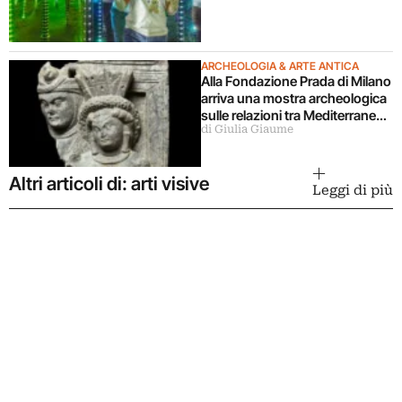
ARCHEOLOGIA & ARTE ANTICA
Alla Fondazione Prada di Milano
arriva una mostra archeologica
sulle relazioni tra Mediterraneo
di Giulia Giaume
e Asia
Altri articoli di: arti visive
Leggi di più