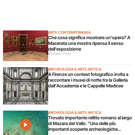
ARTE CONTEMPORANEA
Che cosa significa mostrare un’opera? A
Macerata una mostra ripensa il senso
dell’esposizione
di Alex Urso
ARCHEOLOGIA & ARTE ANTICA
A Firenze un contest fotografico invita a
raccontare i musei di notte tra la Galleria
dell’Accademia e le Cappelle Medicee
ARCHEOLOGIA & ARTE ANTICA
Trovato importante relitto romano al largo
di Mazara del Vallo. “Una delle più
importanti scoperte archeologiche
subacquee da anni”. Il video