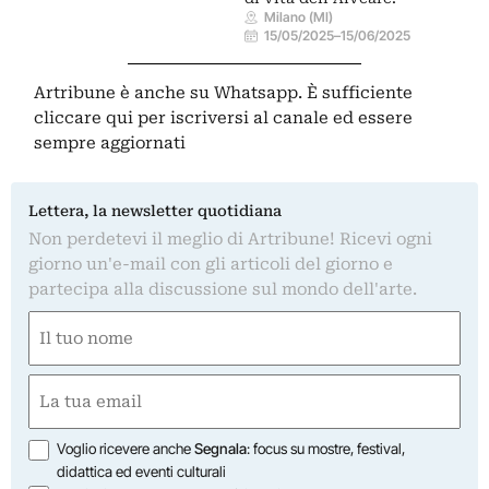
Milano (MI)
15/05/2025
–
15/06/2025
Artribune è anche su Whatsapp. È sufficiente
cliccare qui
per iscriversi al canale ed essere
sempre aggiornati
Lettera, la newsletter quotidiana
Non perdetevi il meglio di Artribune! Ricevi ogni
giorno un'e-mail con gli articoli del giorno e
partecipa alla discussione sul mondo dell'arte.
Nome
(Obbligatorio)
Nome
Email
(Obbligatorio)
Opzioni
Voglio ricevere anche
Segnala
: focus su mostre, festival,
didattica ed eventi culturali