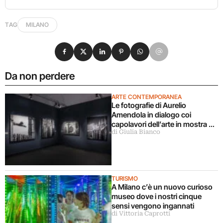
TAG
MILANO
Condividi su Facebook
Condividi su X
Condividi su LinkedIn
Condividi su Pinterest
Condividi su WhatsApp
Condividi su Email
Da non perdere
ARTE CONTEMPORANEA
Le fotografie di Aurelio
Amendola in dialogo coi
capolavori dell’arte in mostra a
di Giulia Bianco
Milano
TURISMO
A Milano c’è un nuovo curioso
museo dove i nostri cinque
sensi vengono ingannati
di Vittoria Caprotti