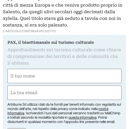
città di mezza Europa e che veniva prodotto proprio in
Salento, da quegli ulivi secolari oggi decimati dalla
xylella. Quel titolo stava già seduto a tavola con noi in
sostanza, si era solo palesato.
L'ARTICOLO CONTINUA PIÙ SOTTO
PAX, il bisettimanale sul turismo culturale
Approfondimenti sul turismo culturale come chiave
di comprensione dei territori e delle comunità che
li abitano.
Nome
(Required)
First
Email
(Required)
Artribune Srl utilizza i dati da te forniti per tenerti informato con regolarità sul
mondo dell'arte, nel rispetto della privacy come indicato nella
nostra
informativa
. Iscrivendoti i tuoi dati personali verranno trasferiti su MailChimp
e trattati secondo le modalità riportate in
questa informativa
. Potrai
disiscriverti in qualsiasi momento con l'apposito link presente nelle email.