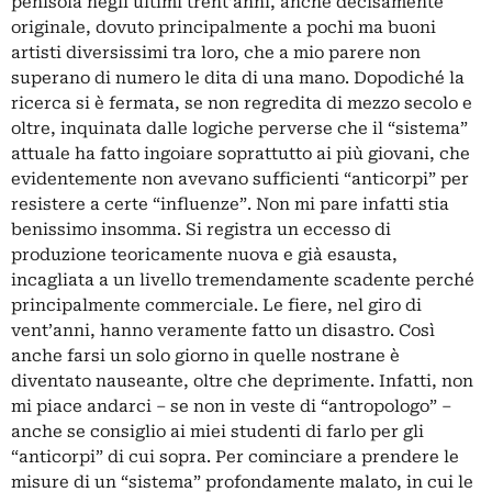
penisola negli ultimi trent’anni, anche decisamente
originale, dovuto principalmente a pochi ma buoni
artisti diversissimi tra loro, che a mio parere non
superano di numero le dita di una mano. Dopodiché la
ricerca si è fermata, se non regredita di mezzo secolo e
oltre, inquinata dalle logiche perverse che il “sistema”
attuale ha fatto ingoiare soprattutto ai più giovani, che
evidentemente non avevano sufficienti “anticorpi” per
resistere a certe “influenze”. Non mi pare infatti stia
benissimo insomma. Si registra un eccesso di
produzione teoricamente nuova e già esausta,
incagliata a un livello tremendamente scadente perché
principalmente commerciale. Le fiere, nel giro di
vent’anni, hanno veramente fatto un disastro. Così
anche farsi un solo giorno in quelle nostrane è
diventato nauseante, oltre che deprimente. Infatti, non
mi piace andarci – se non in veste di “antropologo” –
anche se consiglio ai miei studenti di farlo per gli
“anticorpi” di cui sopra. Per cominciare a prendere le
misure di un “sistema” profondamente malato, in cui le