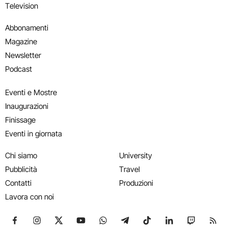
Television
Abbonamenti
Magazine
Newsletter
Podcast
Eventi e Mostre
Inaugurazioni
Finissage
Eventi in giornata
Chi siamo
University
Pubblicità
Travel
Contatti
Produzioni
Lavora con noi
Seguici su Facebook
Seguici su Instagram
Seguici su X
Seguici su YouTube
Seguici su WhatsApp
Seguici su Telegram
Seguici su TikTok
Seguici su Link
Seguici su
Segui