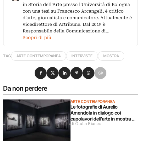
in Storia dell'Arte presso l'Università di Bologna
con una tesi su Francesco Arcangeli, è critico
d'arte, giornalista e comunicatore. Attualmente è
vicedirettore di Artribune. Dal 2015 è
Responsabile della Comunicazione di…
Scopri di più
TAG
ARTE CONTEMPORANEA
INTERVISTE
MOSTRA
Condividi su Facebook
Condividi su X
Condividi su LinkedIn
Condividi su Pinterest
Condividi su WhatsApp
Condividi su Email
Da non perdere
ARTE CONTEMPORANEA
Le fotografie di Aurelio
Amendola in dialogo coi
capolavori dell’arte in mostra a
di Giulia Bianco
Milano