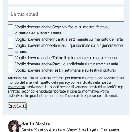
First
Email
(Required)
Opzioni
Voglio ricevere anche
Segnala
: focus su mostre, festival,
didattica ed eventi culturali
Voglio ricevere anche
Incanti
: il settimanale sul mercato dell'arte
Voglio ricevere anche
Render
: il quindicinale sulla rigenerazione
urbana
Voglio ricevere anche
Tailor
: il quindicinale su moda e cultura
Voglio ricevere anche
Pax
: il quindicinale sul turismo culturale
Voglio ricevere anche
Fest
: il settimanale sui festival culturali
Artribune Srl utilizza i dati da te forniti per tenerti informato con regolarità sul
mondo dell'arte, nel rispetto della privacy come indicato nella
nostra
informativa
. Iscrivendoti i tuoi dati personali verranno trasferiti su MailChimp
e trattati secondo le modalità riportate in
questa informativa
. Potrai
disiscriverti in qualsiasi momento con l'apposito link presente nelle email.
Iscriviti
Santa Nastro
Santa Nastro è nata a Napoli nel 1981. Laureata