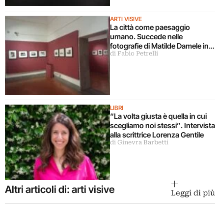
ARTI VISIVE
La città come paesaggio
umano. Succede nelle
fotografie di Matilde Damele in
di Fabio Petrelli
mostra a Roma
LIBRI
“La volta giusta è quella in cui
scegliamo noi stessi”. Intervista
alla scrittrice Lorenza Gentile
di Ginevra Barbetti
Altri articoli di: arti visive
Leggi di più