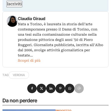
Iscriviti
Claudia Giraud
Nata a Torino, è laureata in storia dell’arte
contemporanea presso il Dams di Torino, con
una tesi sulla contaminazione culturale nella
produzione pittorica degli anni '50 di Piero
Ruggeri. Giornalista pubblicista, iscritta all’Albo
dal 2006, svolge attività giornalistica per
testate…
Scopri di più
TAG
VERONA
Condividi su Facebook
Condividi su X
Condividi su LinkedIn
Condividi su Pinterest
Condividi su WhatsApp
Condividi su Email
Da non perdere
PROGETTO