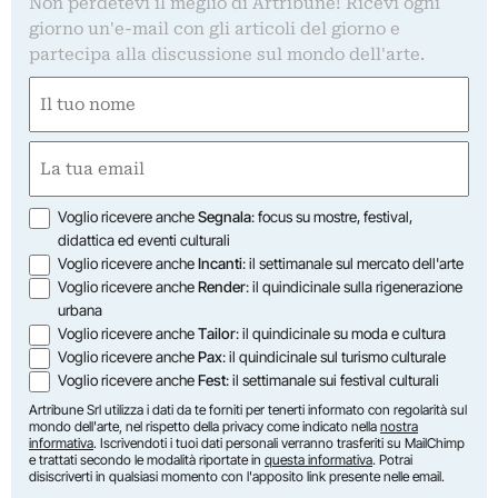
Non perdetevi il meglio di Artribune! Ricevi ogni
giorno un'e-mail con gli articoli del giorno e
partecipa alla discussione sul mondo dell'arte.
Nome
(Obbligatorio)
Nome
Email
(Obbligatorio)
Opzioni
Voglio ricevere anche
Segnala
: focus su mostre, festival,
didattica ed eventi culturali
Voglio ricevere anche
Incanti
: il settimanale sul mercato dell'arte
Voglio ricevere anche
Render
: il quindicinale sulla rigenerazione
urbana
Voglio ricevere anche
Tailor
: il quindicinale su moda e cultura
Voglio ricevere anche
Pax
: il quindicinale sul turismo culturale
Voglio ricevere anche
Fest
: il settimanale sui festival culturali
Artribune Srl utilizza i dati da te forniti per tenerti informato con regolarità sul
mondo dell'arte, nel rispetto della privacy come indicato nella
nostra
informativa
. Iscrivendoti i tuoi dati personali verranno trasferiti su MailChimp
e trattati secondo le modalità riportate in
questa informativa
. Potrai
disiscriverti in qualsiasi momento con l'apposito link presente nelle email.