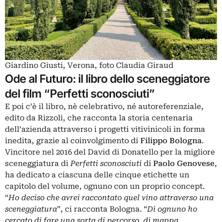
Giardino Giusti, Verona, foto Claudia Giraud
Ode al Futuro: il libro dello sceneggiatore
del film “Perfetti sconosciuti”
E poi c’è il libro, nè celebrativo, né autoreferenziale,
edito da Rizzoli, che racconta la storia centenaria
dell’azienda attraverso i progetti vitivinicoli in forma
inedita, grazie al coinvolgimento di
Filippo Bologna
.
Vincitore nel 2016 del David di Donatello per la migliore
sceneggiatura di
Perfetti sconosciuti
di
Paolo Genovese
,
ha dedicato a ciascuna delle cinque etichette un
capitolo del volume, ognuno con un proprio concept.
“
Ho deciso che avrei raccontato quel vino attraverso una
sceneggiatura
”, ci racconta Bologna. “
Di ognuno ho
cercato di fare una sorta di percorso, di mappa