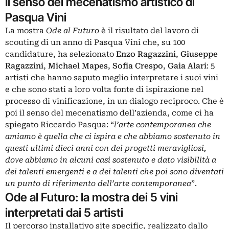
Il senso del mecenatismo artistico di
Pasqua Vini
La mostra
Ode al Futuro
è il risultato del lavoro di
scouting di un anno di Pasqua Vini che, su 100
candidature, ha selezionato
Enzo Ragazzini
,
Giuseppe
Ragazzini
,
Michael Mapes
,
Sofia Crespo
,
Gaia Alari
: 5
artisti che hanno saputo meglio interpretare i suoi vini
e che sono stati a loro volta fonte di ispirazione nel
processo di vinificazione, in un dialogo reciproco. Che è
poi il senso del mecenatismo dell’azienda, come ci ha
spiegato Riccardo Pasqua: “
l’arte contemporanea che
amiamo è quella che ci ispira e che abbiamo sostenuto in
questi ultimi dieci anni con dei progetti meravigliosi,
dove abbiamo in alcuni casi sostenuto e dato visibilità a
dei talenti emergenti e a dei talenti che poi sono diventati
un punto di riferimento dell’arte contemporanea
”.
Ode al Futuro: la mostra dei 5 vini
interpretati dai 5 artisti
Il percorso installativo site specific, realizzato dallo