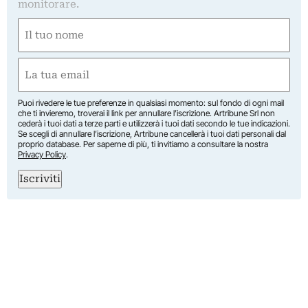
monitorare.
Nome
(Obbligatorio)
Nome
Email
(Obbligatorio)
Puoi rivedere le tue preferenze in qualsiasi momento: sul fondo di ogni mail
che ti invieremo, troverai il link per annullare l’iscrizione. Artribune Srl non
cederà i tuoi dati a terze parti e utilizzerà i tuoi dati secondo le tue indicazioni.
Se scegli di annullare l’iscrizione, Artribune cancellerà i tuoi dati personali dal
proprio database. Per saperne di più, ti invitiamo a consultare la nostra
Privacy Policy
.
Iscriviti