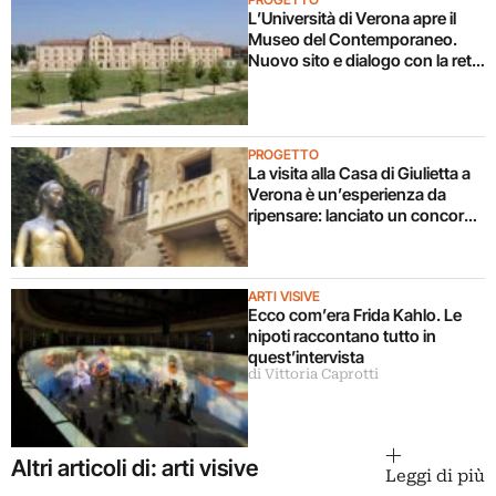
L’Università di Verona apre il
Museo del Contemporaneo.
Nuovo sito e dialogo con la rete
culturale italiana
PROGETTO
La visita alla Casa di Giulietta a
Verona è un’esperienza da
ripensare: lanciato un concorso
di idee
ARTI VISIVE
Ecco com’era Frida Kahlo. Le
nipoti raccontano tutto in
quest’intervista
di Vittoria Caprotti
Altri articoli di: arti visive
Leggi di più