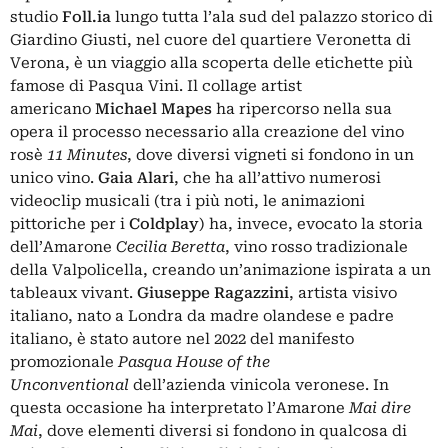
studio
Foll.ia
lungo tutta l’ala sud del palazzo storico di
Giardino Giusti, nel cuore del quartiere Veronetta di
Verona, è un viaggio alla scoperta delle etichette più
famose di Pasqua Vini. Il collage artist
americano
Michael Mapes
ha ripercorso nella sua
opera il processo necessario alla creazione del vino
rosè
11 Minutes
, dove diversi vigneti si fondono in un
unico vino.
Gaia Alari
, che ha all’attivo numerosi
videoclip musicali (tra i più noti, le animazioni
pittoriche per i
Coldplay
) ha, invece, evocato la storia
dell’Amarone
Cecilia Beretta
, vino rosso tradizionale
della Valpolicella, creando un’animazione ispirata a un
tableaux vivant.
Giuseppe Ragazzini
, artista visivo
italiano, nato a Londra da madre olandese e padre
italiano, è stato autore nel 2022 del manifesto
promozionale
Pasqua House of the
Unconventional
dell’azienda vinicola veronese. In
questa occasione ha interpretato l’Amarone
Mai dire
Mai
, dove elementi diversi si fondono in qualcosa di