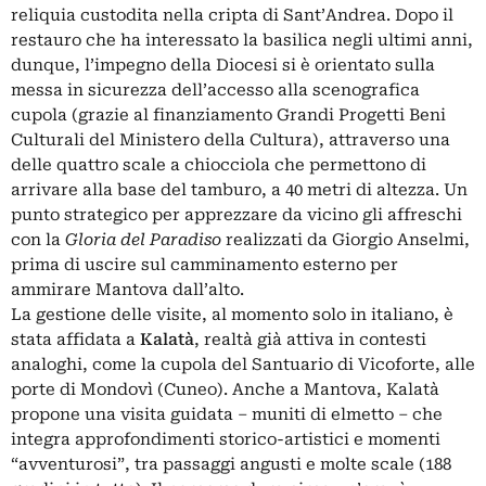
reliquia custodita nella cripta di Sant’Andrea. Dopo il
restauro che ha interessato la basilica negli ultimi anni,
dunque, l’impegno della Diocesi si è orientato sulla
messa in sicurezza dell’accesso alla scenografica
cupola (grazie al finanziamento Grandi Progetti Beni
Culturali del Ministero della Cultura), attraverso una
delle quattro scale a chiocciola che permettono di
arrivare alla base del tamburo, a 40 metri di altezza. Un
punto strategico per apprezzare da vicino gli affreschi
con la
Gloria del Paradiso
realizzati da Giorgio Anselmi,
prima di uscire sul camminamento esterno per
ammirare Mantova dall’alto.
La gestione delle visite, al momento solo in italiano, è
stata affidata a
Kalatà
, realtà già attiva in contesti
analoghi, come la cupola del Santuario di Vicoforte, alle
porte di Mondovì (Cuneo). Anche a Mantova,
Kalatà
propone una visita guidata – muniti di elmetto – che
integra approfondimenti storico-artistici e momenti
“avventurosi”, tra passaggi angusti e molte scale (188