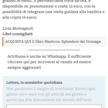
gradini in tutto). Il percorso dura circa un’ora, è
disponibile su prenotazione e costa 15 euro, con la
possibilità di integrare una visita guidata alla basilica e
alla cripta (6 euro).
Livia Montagnoli
Libri consigliati:
ACQUISTA QUI il libro Mantova. Splendore dei Gonzaga
Artribune è anche su Whatsapp. È sufficiente
cliccare qui
per iscriversi al canale ed essere
sempre aggiornati
Lettera, la newsletter quotidiana
Non perdetevi il meglio di Artribune! Ricevi ogni
giorno un'e-mail con gli articoli del giorno e
partecipa alla discussione sul mondo dell'arte.
Nome