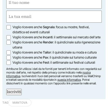
(Required)
First
Email
(Required)
Opzioni
Voglio ricevere anche
Segnala
: focus su mostre, festival,
didattica ed eventi culturali
Voglio ricevere anche
Incanti
: il settimanale sul mercato dell'arte
Voglio ricevere anche
Render
: il quindicinale sulla rigenerazione
urbana
Voglio ricevere anche
Tailor
: il quindicinale su moda e cultura
Voglio ricevere anche
Pax
: il quindicinale sul turismo culturale
Voglio ricevere anche
Fest
: il settimanale sui festival culturali
Artribune Srl utilizza i dati da te forniti per tenerti informato con regolarità sul
mondo dell'arte, nel rispetto della privacy come indicato nella
nostra
informativa
. Iscrivendoti i tuoi dati personali verranno trasferiti su MailChimp
e trattati secondo le modalità riportate in
questa informativa
. Potrai
disiscriverti in qualsiasi momento con l'apposito link presente nelle email.
Iscriviti
TAG
MANTOVA