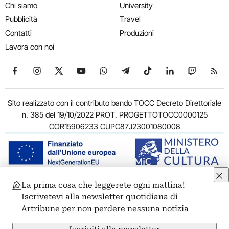
Chi siamo
University
Pubblicità
Travel
Contatti
Produzioni
Lavora con noi
Seguici su Facebook
Seguici su Instagram
Seguici su X
Seguici su YouTube
Seguici su WhatsApp
Seguici su Telegram
Seguici su TikTok
Seguici su Link
Seguici su
Segui
Sito realizzato con il contributo bando TOCC Decreto Direttoriale
n. 385 del 19/10/2022 PROT. PROGETTOTOCC0000125
COR15906233 CUPC87J23001080008
La prima cosa che leggerete ogni mattina!
© 2011-2026 ARTRIBUNE srl – Corso Vittorio Emanuele II, 287 –
Iscrivetevi alla newsletter quotidiana di
00186 Roma - P.I. 11381581005
Artribune per non perdere nessuna notizia
Privacy: Responsabile della protezione dei dati personali
ARTRIBUNE srl – Corso Vittorio Emanuele II, 287 – 00186 Roma