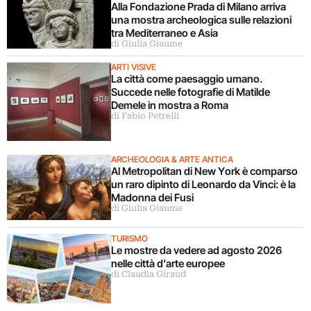
Alla Fondazione Prada di Milano arriva
una mostra archeologica sulle relazioni
tra Mediterraneo e Asia
di Giulia Giaume
ARTI VISIVE
La città come paesaggio umano.
Succede nelle fotografie di Matilde
Demele in mostra a Roma
di Fabio Petrelli
ARCHEOLOGIA & ARTE ANTICA
Al Metropolitan di New York è comparso
un raro dipinto di Leonardo da Vinci: è la
Madonna dei Fusi
di Giulia Giaume
TURISMO
Le mostre da vedere ad agosto 2026
nelle città d’arte europee
di Claudia Giraud