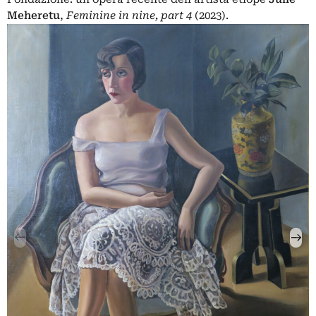
Meheretu
,
Feminine in nine, part 4
(2023).