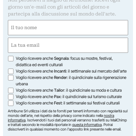
giorno un'e-mail con gli articoli del giorno e
partecipa alla discussione sul mondo dell'arte.
Nome
(Obbligatorio)
Nome
Email
(Obbligatorio)
Opzioni
Voglio ricevere anche
Segnala
: focus su mostre, festival,
didattica ed eventi culturali
Voglio ricevere anche
Incanti
: il settimanale sul mercato dell'arte
Voglio ricevere anche
Render
: il quindicinale sulla rigenerazione
urbana
Voglio ricevere anche
Tailor
: il quindicinale su moda e cultura
Voglio ricevere anche
Pax
: il quindicinale sul turismo culturale
Voglio ricevere anche
Fest
: il settimanale sui festival culturali
Artribune Srl utilizza i dati da te forniti per tenerti informato con regolarità sul
mondo dell'arte, nel rispetto della privacy come indicato nella
nostra
informativa
. Iscrivendoti i tuoi dati personali verranno trasferiti su MailChimp
e trattati secondo le modalità riportate in
questa informativa
. Potrai
disiscriverti in qualsiasi momento con l'apposito link presente nelle email.