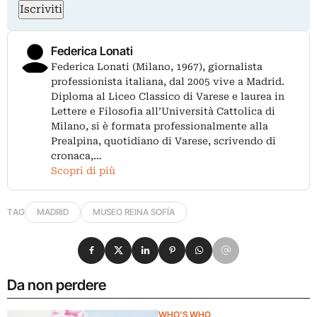
Iscriviti
Federica Lonati
Federica Lonati (Milano, 1967), giornalista
professionista italiana, dal 2005 vive a Madrid.
Diploma al Liceo Classico di Varese e laurea in
Lettere e Filosofia all’Università Cattolica di
Milano, si è formata professionalmente alla
Prealpina, quotidiano di Varese, scrivendo di
cronaca,…
Scopri di più
TAG
MADRID
MUSEO REINA SOFÍA
Condividi su Facebook
Condividi su X
Condividi su LinkedIn
Condividi su Pinterest
Condividi su WhatsApp
Condividi su Email
Da non perdere
WHO'S WHO