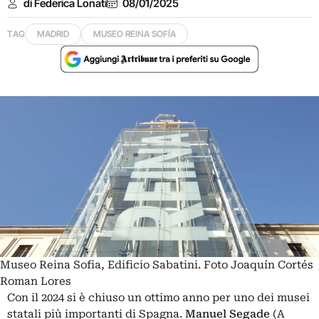
di Federica Lonati
08/01/2025
TAG
MADRID
MUSEO REINA SOFÍA
Museo Reina Sofia, Edificio Sabatini. Foto Joaquín Cortés
Roman Lores
Con il 2024 si è chiuso un ottimo anno per uno dei musei
statali più importanti di Spagna.
Manuel Segade
(A