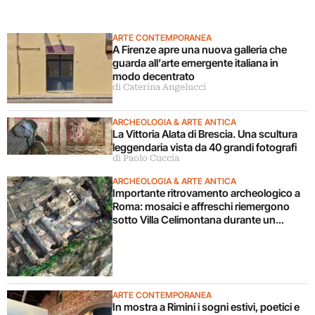
ARTE CONTEMPORANEA
A Firenze apre una nuova galleria che
guarda all’arte emergente italiana in
modo decentrato
di Caterina Angelucci
ARCHEOLOGIA & ARTE ANTICA
La Vittoria Alata di Brescia. Una scultura
leggendaria vista da 40 grandi fotografi
di Paolo Cuccia
ARCHEOLOGIA & ARTE ANTICA
Importante ritrovamento archeologico a
Roma: mosaici e affreschi riemergono
sotto Villa Celimontana durante un
cantiere
ARTE CONTEMPORANEA
In mostra a Rimini i sogni estivi, poetici e