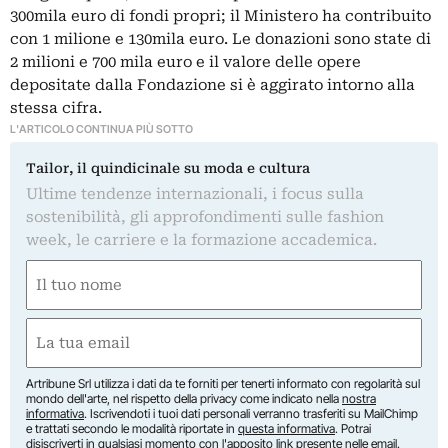
300mila euro di fondi propri; il Ministero ha contribuito
con 1 milione e 130mila euro. Le donazioni sono state di
2 milioni e 700 mila euro e il valore delle opere
depositate dalla Fondazione si è aggirato intorno alla
stessa cifra.
L'ARTICOLO CONTINUA PIÙ SOTTO
Tailor, il quindicinale su moda e cultura
Ultime tendenze internazionali, i focus sulla
sostenibilità, gli approfondimenti sulle fashion
week, le carriere e la formazione accademica.
Nome
(Obbligatorio)
Nome
Email
(Obbligatorio)
Artribune Srl utilizza i dati da te forniti per tenerti informato con regolarità sul
mondo dell'arte, nel rispetto della privacy come indicato nella
nostra
informativa
. Iscrivendoti i tuoi dati personali verranno trasferiti su MailChimp
e trattati secondo le modalità riportate in
questa informativa
. Potrai
disiscriverti in qualsiasi momento con l'apposito link presente nelle email.