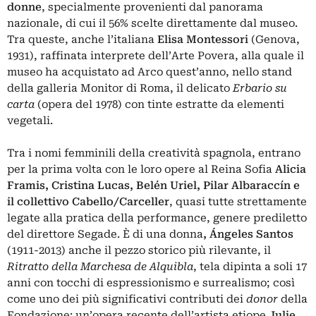
donne
, specialmente provenienti dal panorama
nazionale, di cui il 56% scelte direttamente dal museo.
Tra queste, anche l’italiana
Elisa Montessori
(Genova,
1931), raffinata interprete dell’Arte Povera, alla quale il
museo ha acquistato ad Arco quest’anno, nello stand
della galleria Monitor di Roma, il delicato
Erbario su
carta
(opera del 1978) con tinte estratte da elementi
vegetali.
Tra i nomi femminili della creatività spagnola, entrano
per la prima volta con le loro opere al Reina Sofia
Alicia
Framis, Cristina Lucas, Belén Uriel, Pilar Albaraccín e
il collettivo Cabello/Carceller
, quasi tutte strettamente
legate alla pratica della performance, genere prediletto
del direttore Segade. È di una donna
, Ángeles Santos
(1911-2013) anche il pezzo storico più rilevante, il
Ritratto della Marchesa de Alquibla
, tela dipinta a soli 17
anni con tocchi di espressionismo e surrealismo; così
come uno dei più significativi contributi dei
donor
della
Fondazione: un’opera recente dell’artista etiope
Julie