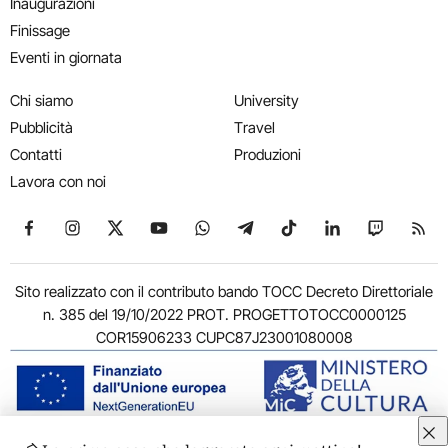
Inaugurazioni
Finissage
Eventi in giornata
Chi siamo
University
Pubblicità
Travel
Contatti
Produzioni
Lavora con noi
Seguici su Facebook
Seguici su Instagram
Seguici su X
Seguici su YouTube
Seguici su WhatsApp
Seguici su Telegram
Seguici su TikTok
Seguici su Link
Seguici su
Segui
Sito realizzato con il contributo bando TOCC Decreto Direttoriale
n. 385 del 19/10/2022 PROT. PROGETTOTOCC0000125
COR15906233 CUPC87J23001080008