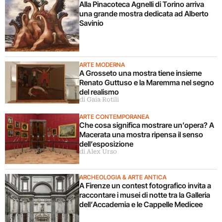
Alla Pinacoteca Agnelli di Torino arriva
una grande mostra dedicata ad Alberto
Savinio
ARTE MODERNA
A Grosseto una mostra tiene insieme
Renato Guttuso e la Maremma nel segno
del realismo
di Gaia Rotili
ARTE CONTEMPORANEA
Che cosa significa mostrare un’opera? A
Macerata una mostra ripensa il senso
dell’esposizione
di Alex Urso
ARCHEOLOGIA & ARTE ANTICA
A Firenze un contest fotografico invita a
raccontare i musei di notte tra la Galleria
dell’Accademia e le Cappelle Medicee