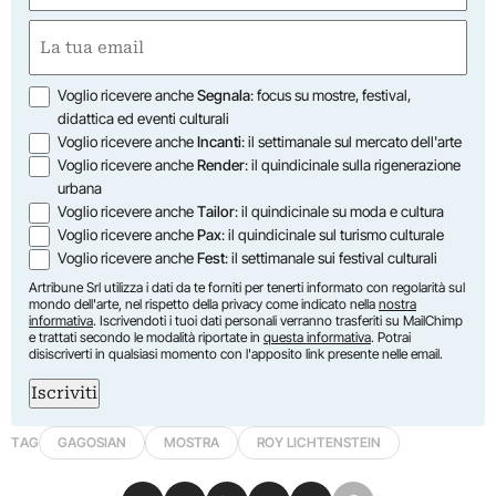
First
Email
(Required)
Opzioni
Voglio ricevere anche
Segnala
: focus su mostre, festival,
didattica ed eventi culturali
Voglio ricevere anche
Incanti
: il settimanale sul mercato dell'arte
Voglio ricevere anche
Render
: il quindicinale sulla rigenerazione
urbana
Voglio ricevere anche
Tailor
: il quindicinale su moda e cultura
Voglio ricevere anche
Pax
: il quindicinale sul turismo culturale
Voglio ricevere anche
Fest
: il settimanale sui festival culturali
Artribune Srl utilizza i dati da te forniti per tenerti informato con regolarità sul
mondo dell'arte, nel rispetto della privacy come indicato nella
nostra
informativa
. Iscrivendoti i tuoi dati personali verranno trasferiti su MailChimp
e trattati secondo le modalità riportate in
questa informativa
. Potrai
disiscriverti in qualsiasi momento con l'apposito link presente nelle email.
Iscriviti
TAG
GAGOSIAN
MOSTRA
ROY LICHTENSTEIN
Condividi su Facebook
Condividi su X
Condividi su LinkedIn
Condividi su Pinterest
Condividi su WhatsApp
Condividi su Email