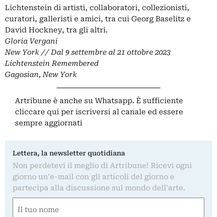
Lichtenstein di artisti, collaboratori, collezionisti,
curatori, galleristi e amici, tra cui
Georg Baselitz
e
David Hockney
, tra gli altri.
Gloria Vergani
New York // Dal 9 settembre al 21 ottobre 2023
Lichtenstein Remembered
Gagosian, New York
Artribune è anche su Whatsapp. È sufficiente
cliccare qui
per iscriversi al canale ed essere
sempre aggiornati
Lettera, la newsletter quotidiana
Non perdetevi il meglio di Artribune! Ricevi ogni
giorno un'e-mail con gli articoli del giorno e
partecipa alla discussione sul mondo dell'arte.
Nome
(Required)