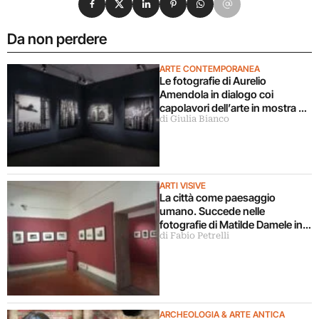
Da non perdere
ARTE CONTEMPORANEA
Le fotografie di Aurelio
Amendola in dialogo coi
capolavori dell’arte in mostra a
di Giulia Bianco
Milano
ARTI VISIVE
La città come paesaggio
umano. Succede nelle
fotografie di Matilde Damele in
di Fabio Petrelli
mostra a Roma
ARCHEOLOGIA & ARTE ANTICA