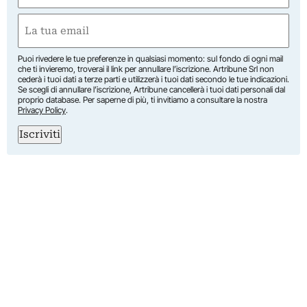
First
Email
(Required)
Puoi rivedere le tue preferenze in qualsiasi momento: sul fondo di ogni mail
che ti invieremo, troverai il link per annullare l’iscrizione. Artribune Srl non
cederà i tuoi dati a terze parti e utilizzerà i tuoi dati secondo le tue indicazioni.
Se scegli di annullare l’iscrizione, Artribune cancellerà i tuoi dati personali dal
proprio database. Per saperne di più, ti invitiamo a consultare la nostra
Privacy Policy
.
Iscriviti