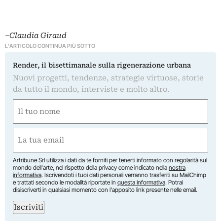
–
Claudia Giraud
L'ARTICOLO CONTINUA PIÙ SOTTO
Render, il bisettimanale sulla rigenerazione urbana
Nuovi progetti, tendenze, strategie virtuose, storie
da tutto il mondo, interviste e molto altro.
Nome
(Required)
First
Email
(Required)
Artribune Srl utilizza i dati da te forniti per tenerti informato con regolarità sul
mondo dell'arte, nel rispetto della privacy come indicato nella
nostra
informativa
. Iscrivendoti i tuoi dati personali verranno trasferiti su MailChimp
e trattati secondo le modalità riportate in
questa informativa
. Potrai
disiscriverti in qualsiasi momento con l'apposito link presente nelle email.
Iscriviti