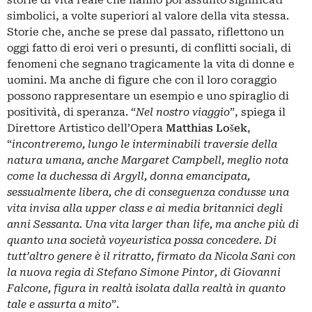
simbolici, a volte superiori al valore della vita stessa.
Storie che, anche se prese dal passato, riflettono un
oggi fatto di eroi veri o presunti, di conflitti sociali, di
fenomeni che segnano tragicamente la vita di donne e
uomini. Ma anche di figure che con il loro coraggio
possono rappresentare un esempio e uno spiraglio di
positività, di speranza. “
Nel nostro viaggio
”, spiega il
Direttore Artistico dell’Opera
Matthias Lošek
,
“
incontreremo, lungo le interminabili traversie della
natura umana, anche Margaret Campbell, meglio nota
come la duchessa di Argyll, donna emancipata,
sessualmente libera, che di conseguenza condusse una
vita invisa alla upper class e ai media britannici degli
anni Sessanta. Una vita larger than life, ma anche più di
quanto una società voyeuristica possa concedere. Di
tutt’altro genere è il ritratto, firmato da Nicola Sani con
la nuova regia di Stefano Simone Pintor, di Giovanni
Falcone, figura in realtà isolata dalla realtà in quanto
tale e assurta a mito
”.