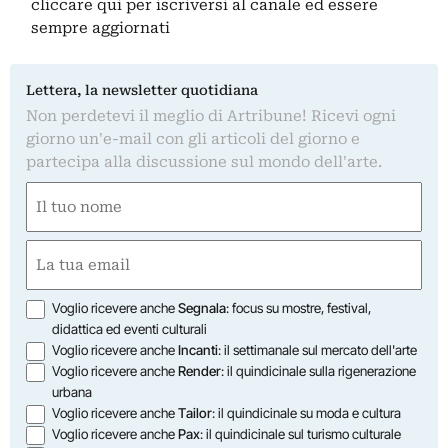
cliccare qui
per iscriversi al canale ed essere
sempre aggiornati
Lettera, la newsletter quotidiana
Non perdetevi il meglio di Artribune! Ricevi ogni
giorno un'e-mail con gli articoli del giorno e
partecipa alla discussione sul mondo dell'arte.
Nome
(Required)
First
Email
(Required)
Opzioni
Voglio ricevere anche
Segnala
: focus su mostre, festival,
didattica ed eventi culturali
Voglio ricevere anche
Incanti
: il settimanale sul mercato dell'arte
Voglio ricevere anche
Render
: il quindicinale sulla rigenerazione
urbana
Voglio ricevere anche
Tailor
: il quindicinale su moda e cultura
Voglio ricevere anche
Pax
: il quindicinale sul turismo culturale