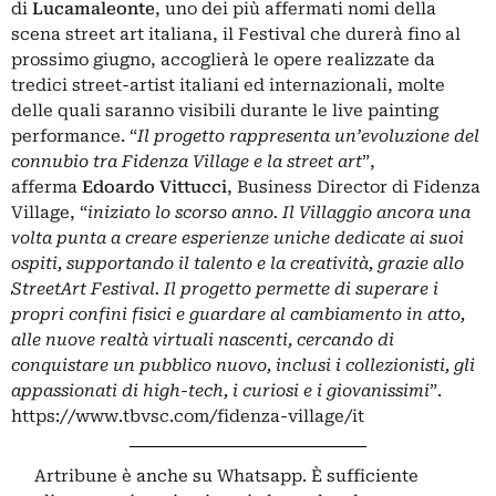
di
Lucamaleonte
, uno dei più affermati nomi della
scena street art italiana, il Festival che durerà fino al
prossimo giugno, accoglierà le opere realizzate da
tredici street-artist italiani ed internazionali, molte
delle quali saranno visibili durante le live painting
performance. “
Il progetto rappresenta un’evoluzione del
connubio tra Fidenza Village e la street art
”,
afferma
Edoardo Vittucci
, Business Director di Fidenza
Village, “
iniziato lo scorso anno. Il Villaggio ancora una
volta punta a creare esperienze uniche dedicate ai suoi
ospiti, supportando il talento e la creatività, grazie allo
StreetArt Festival. Il progetto permette di superare i
propri confini fisici e guardare al cambiamento in atto,
alle nuove realtà virtuali nascenti, cercando di
conquistare un pubblico nuovo, inclusi i collezionisti, gli
appassionati di high-tech, i curiosi e i giovanissimi
”.
https://www.tbvsc.com/fidenza-village/it
Artribune è anche su Whatsapp. È sufficiente