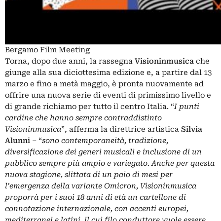
Bergamo Film Meeting
Torna, dopo due anni, la rassegna
Visioninmusica
che
giunge alla sua diciottesima edizione e, a partire dal 13
marzo e fino a metà maggio, è pronta nuovamente ad
offrire una nuova serie di eventi di primissimo livello e
di grande richiamo per tutto il centro Italia. “
I punti
cardine che hanno sempre contraddistinto
Visioninmusica
”, afferma la direttrice artistica
Silvia
Alunni
– “
sono contemporaneità, tradizione,
diversificazione dei generi musicali e inclusione di un
pubblico sempre più ampio e variegato. Anche per questa
nuova stagione, slittata di un paio di mesi per
l’emergenza della variante Omicron, Visioninmusica
proporrà per i suoi 18 anni di età un cartellone di
connotazione internazionale, con accenti europei,
mediterranei e latini, il cui filo conduttore vuole essere