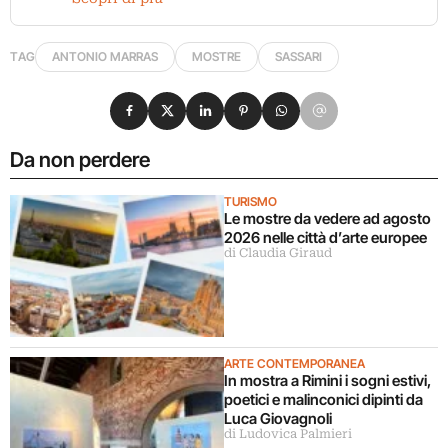
TAG
ANTONIO MARRAS
MOSTRE
SASSARI
Condividi su Facebook
Condividi su X
Condividi su LinkedIn
Condividi su Pinterest
Condividi su WhatsApp
Condividi su Email
Da non perdere
TURISMO
Le mostre da vedere ad agosto
2026 nelle città d’arte europee
di Claudia Giraud
ARTE CONTEMPORANEA
In mostra a Rimini i sogni estivi,
poetici e malinconici dipinti da
Luca Giovagnoli
di Ludovica Palmieri