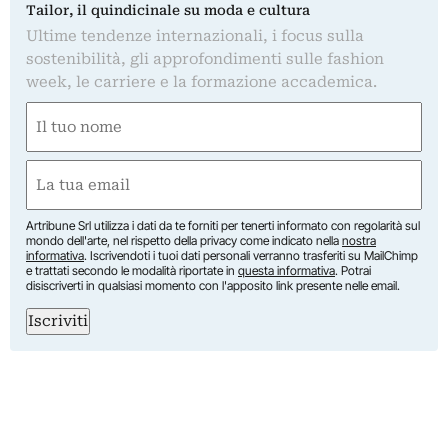
Tailor, il quindicinale su moda e cultura
Ultime tendenze internazionali, i focus sulla
sostenibilità, gli approfondimenti sulle fashion
week, le carriere e la formazione accademica.
Nome
(Obbligatorio)
Nome
Email
(Obbligatorio)
Artribune Srl utilizza i dati da te forniti per tenerti informato con regolarità sul
mondo dell'arte, nel rispetto della privacy come indicato nella
nostra
informativa
. Iscrivendoti i tuoi dati personali verranno trasferiti su MailChimp
e trattati secondo le modalità riportate in
questa informativa
. Potrai
disiscriverti in qualsiasi momento con l'apposito link presente nelle email.
Iscriviti