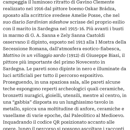
campeggia il luminoso ritratto di Gavino Clemente
realizzato nel 1916 dal pittore boemo Oskar Brádza,
sposato alla scrittrice svedese Amelie Posse, che nel
suo diario
Sardinian sideshow
scrisse del proprio esilio
con il marito in Sardegna nel 1915-16. Più avanti i busti
in marmo di G. A. Sanna e Zely Sanna Castoldi
osservano il dipinto, esposto nel 1913 alla I Mostra della
Secessione Romana
,
dall’atmosfera esotico-fiabesca,
Mattino in un villaggio sardo
(1912) di Giuseppe Biasi, il
pittore più importante del primo Novecento in
Sardegna. Le pareti sono dipinte in nero e illuminate da
luci artificiali per tutto il percorso espositivo.
Proseguendo, in una spaziosa sala, alle pareti alcune
teche espongono reperti archeologici quali ceramiche,
bronzetti nuragici, gioielli, utensili, mentre al centro, in
una “gabbia” disposta su un lunghissimo tavolo in
metallo, spicca una moltitudine di anfore, ceramiche e
vasellame di varie epoche, dal Paleolitico al Medioevo.
Inquadrando il codice QR posizionato accanto alle
opere, lungo il percorso si possono ascoltare i racconti