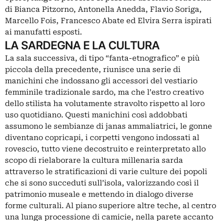
di Bianca Pitzorno, Antonella Anedda, Flavio Soriga,
Marcello Fois, Francesco Abate ed Elvira Serra ispirati
ai manufatti esposti.
LA SARDEGNA E LA CULTURA
La sala successiva, di tipo “fanta-etnografico” e più
piccola della precedente, riunisce una serie di
manichini che indossano gli accessori del vestiario
femminile tradizionale sardo, ma che l’estro creativo
dello stilista ha volutamente stravolto rispetto al loro
uso quotidiano. Questi manichini così addobbati
assumono le sembianze di janas ammaliatrici, le gonne
diventano copricapi, i corpetti vengono indossati al
rovescio, tutto viene decostruito e reinterpretato allo
scopo di rielaborare la cultura millenaria sarda
attraverso le stratificazioni di varie culture dei popoli
che si sono succeduti sull’isola, valorizzando così il
patrimonio museale e mettendo in dialogo diverse
forme culturali. Al piano superiore altre teche, al centro
una lunga processione di camicie, nella parete accanto