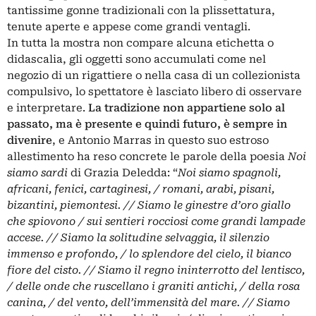
tantissime gonne tradizionali con la plissettatura,
tenute aperte e appese come grandi ventagli.
In tutta la mostra non compare alcuna etichetta o
didascalia, gli oggetti sono accumulati come nel
negozio di un rigattiere o nella casa di un collezionista
compulsivo, lo spettatore è lasciato libero di osservare
e interpretare.
La tradizione non appartiene solo al
passato, ma è presente e quindi futuro, è sempre in
divenire
, e Antonio Marras in questo suo estroso
allestimento ha reso concrete le parole della poesia
Noi
siamo sardi
di Grazia Deledda: “
Noi siamo spagnoli,
africani, fenici, cartaginesi, / romani, arabi, pisani,
bizantini, piemontesi. // Siamo le ginestre d’oro giallo
che spiovono / sui sentieri rocciosi come grandi lampade
accese. // Siamo la solitudine selvaggia, il silenzio
immenso e profondo, / lo splendore del cielo, il bianco
fiore del cisto. // Siamo il regno ininterrotto del lentisco,
/ delle onde che ruscellano i graniti antichi, / della rosa
canina, / del vento, dell’immensità del mare. // Siamo