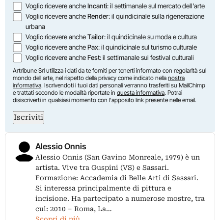
Voglio ricevere anche
Incanti
: il settimanale sul mercato dell'arte
Voglio ricevere anche
Render
: il quindicinale sulla rigenerazione
urbana
Voglio ricevere anche
Tailor
: il quindicinale su moda e cultura
Voglio ricevere anche
Pax
: il quindicinale sul turismo culturale
Voglio ricevere anche
Fest
: il settimanale sui festival culturali
Artribune Srl utilizza i dati da te forniti per tenerti informato con regolarità sul
mondo dell'arte, nel rispetto della privacy come indicato nella
nostra
informativa
. Iscrivendoti i tuoi dati personali verranno trasferiti su MailChimp
e trattati secondo le modalità riportate in
questa informativa
. Potrai
disiscriverti in qualsiasi momento con l'apposito link presente nelle email.
Iscriviti
Alessio Onnis
Alessio Onnis (San Gavino Monreale, 1979) è un
artista. Vive tra Guspini (VS) e Sassari.
Formazione: Accademia di Belle Arti di Sassari.
Si interessa principalmente di pittura e
incisione. Ha partecipato a numerose mostre, tra
cui: 2010 – Roma, La…
Scopri di più