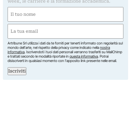
week, le carriere e la formazione accademica.
Nome
(Obbligatorio)
Nome
Email
(Obbligatorio)
Artribune Srl utilizza i dati da te forniti per tenerti informato con regolarità sul
mondo dell'arte, nel rispetto della privacy come indicato nella
nostra
informativa
. Iscrivendoti i tuoi dati personali verranno trasferiti su MailChimp
e trattati secondo le modalità riportate in
questa informativa
. Potrai
disiscriverti in qualsiasi momento con l'apposito link presente nelle email.
Iscriviti