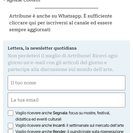
Artribune è anche su Whatsapp. È sufficiente
cliccare qui
per iscriversi al canale ed essere
sempre aggiornati
Lettera, la newsletter quotidiana
Non perdetevi il meglio di Artribune! Ricevi ogni
giorno un'e-mail con gli articoli del giorno e
partecipa alla discussione sul mondo dell'arte.
Nome
(Obbligatorio)
Nome
Email
(Obbligatorio)
Opzioni
Voglio ricevere anche
Segnala
: focus su mostre, festival,
didattica ed eventi culturali
Voglio ricevere anche
Incanti
: il settimanale sul mercato dell'arte
Voglio ricevere anche
Render
: il quindicinale sulla rigenerazione