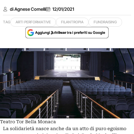
di Agnese Comelli
12/01/2021
TAG
ARTI PERFORMATIVE
FILANTROPIA
FUNDRAISING
Teatro Tor Bella Monaca
La solidarietà nasce anche da un atto di puro egoismo