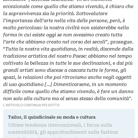
eccezionale come quello che stiamo vivendo, è chiaro che
la sopravvivenza sia la priorità. Sottovalutare
l’importanza dell’arte nella vita delle persone, però, è
molto pericoloso: la nostra civiltà non esisterebbe nella
forma in cui esiste oggi se non avessimo creato tutta
l’arte che abbiamo creato nel corso dei secoli
”, prosegue.
“
Tutta la nostra vita quotidiana, in realtà, discende dalla
tradizione artistica del nostro Paese: abbiamo nel tempo
coltivato la bellezza in tutte le sue declinazioni, e dai più
grandi artisti sono discese a cascata tutte le forme, gli
spazi, le relazioni che poi ritroviamo anche negli oggetti
di uso quotidiano […] Dimenticarsene, in un momento
difficile come quello che stiamo vivendo, è fare un danno
non solo alla cultura ma al senso stesso della comunità
”.
L'ARTICOLO CONTINUA PIÙ SOTTO
Tailor, il quindicinale su moda e cultura
Ultime tendenze internazionali, i focus sulla
sostenibilità, gli approfondimenti sulle fashion