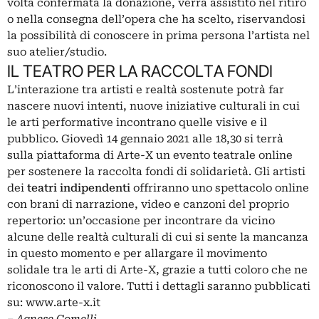
volta confermata la donazione, verrà assistito nel ritiro
o nella consegna dell’opera che ha scelto, riservandosi
la possibilità di conoscere in prima persona l’artista nel
suo atelier/studio.
IL TEATRO PER LA RACCOLTA FONDI
L’interazione tra artisti e realtà sostenute potrà far
nascere nuovi intenti, nuove iniziative culturali in cui
le arti performative incontrano quelle visive e il
pubblico. Giovedì 14 gennaio 2021 alle 18,30 si terrà
sulla piattaforma di Arte-X un evento teatrale online
per sostenere la raccolta fondi di solidarietà. Gli artisti
dei
teatri indipendenti
offriranno uno spettacolo online
con brani di narrazione, video e canzoni del proprio
repertorio: un’occasione per incontrare da vicino
alcune delle realtà culturali di cui si sente la mancanza
in questo momento e per allargare il movimento
solidale tra le arti di Arte-X, grazie a tutti coloro che ne
riconoscono il valore. Tutti i dettagli saranno pubblicati
su:
www.arte-x.it
–
Agnese Comelli