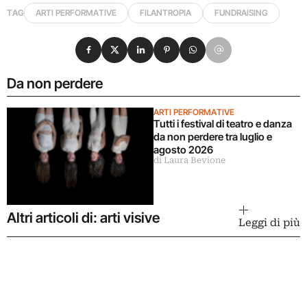
TAG
ARTI PERFORMATIVE
FILANTROPIA
FUNDRAISING
Condividi su Facebook
Condividi su X
Condividi su LinkedIn
Condividi su Pinterest
Condividi su WhatsApp
Condividi su Email
Da non perdere
ARTI PERFORMATIVE
Tutti i festival di teatro e danza
da non perdere tra luglio e
agosto 2026
di Laura Bevione
Altri articoli di: arti visive
Leggi di più