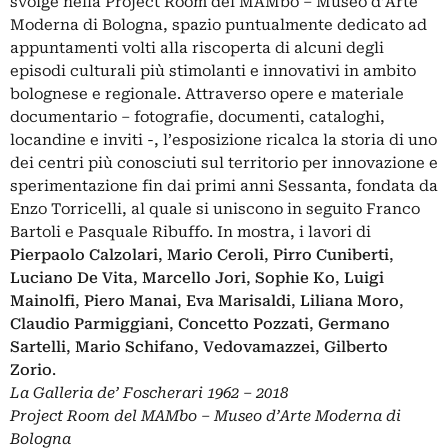
svolge nella Project Room del MAMbo – Museo d’Arte
Moderna di Bologna, spazio puntualmente dedicato ad
appuntamenti volti alla riscoperta di alcuni degli
episodi culturali più stimolanti e innovativi in ambito
bolognese e regionale. Attraverso opere e materiale
documentario – fotografie, documenti, cataloghi,
locandine e inviti -, l’esposizione ricalca la storia di uno
dei centri più conosciuti sul territorio per innovazione e
sperimentazione fin dai primi anni Sessanta, fondata da
Enzo Torricelli, al quale si uniscono in seguito Franco
Bartoli e Pasquale Ribuffo. In mostra, i lavori di
Pierpaolo Calzolari
,
Mario Ceroli
,
Pirro Cuniberti
,
Luciano De Vita
,
Marcello Jori
,
Sophie Ko
,
Luigi
Mainolfi
,
Piero Manai
,
Eva Marisaldi
,
Liliana Moro
,
Claudio Parmiggiani
,
Concetto Pozzati
,
Germano
Sartelli
,
Mario Schifano
,
Vedovamazzei
,
Gilberto
Zorio
.
La Galleria de’ Foscherari 1962 – 2018
Project Room del MAMbo – Museo d’Arte Moderna di
Bologna