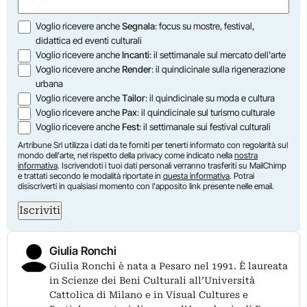
(Required)
Opzioni
Voglio ricevere anche
Segnala
: focus su mostre, festival,
didattica ed eventi culturali
Voglio ricevere anche
Incanti
: il settimanale sul mercato dell'arte
Voglio ricevere anche
Render
: il quindicinale sulla rigenerazione
urbana
Voglio ricevere anche
Tailor
: il quindicinale su moda e cultura
Voglio ricevere anche
Pax
: il quindicinale sul turismo culturale
Voglio ricevere anche
Fest
: il settimanale sui festival culturali
Artribune Srl utilizza i dati da te forniti per tenerti informato con regolarità sul
mondo dell'arte, nel rispetto della privacy come indicato nella
nostra
informativa
. Iscrivendoti i tuoi dati personali verranno trasferiti su MailChimp
e trattati secondo le modalità riportate in
questa informativa
. Potrai
disiscriverti in qualsiasi momento con l'apposito link presente nelle email.
Iscriviti
Giulia Ronchi
Giulia Ronchi è nata a Pesaro nel 1991. È laureata
in Scienze dei Beni Culturali all’Università
Cattolica di Milano e in Visual Cultures e