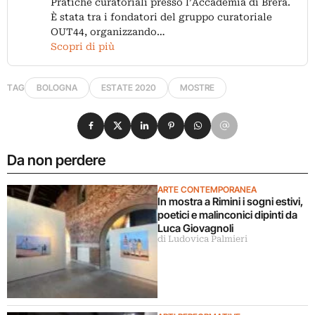
Pratiche curatoriali presso l’Accademia di Brera.
È stata tra i fondatori del gruppo curatoriale
OUT44, organizzando…
Scopri di più
TAG
BOLOGNA
ESTATE 2020
MOSTRE
Condividi su Facebook
Condividi su X
Condividi su LinkedIn
Condividi su Pinterest
Condividi su WhatsApp
Condividi su Email
Da non perdere
ARTE CONTEMPORANEA
In mostra a Rimini i sogni estivi,
poetici e malinconici dipinti da
Luca Giovagnoli
di Ludovica Palmieri