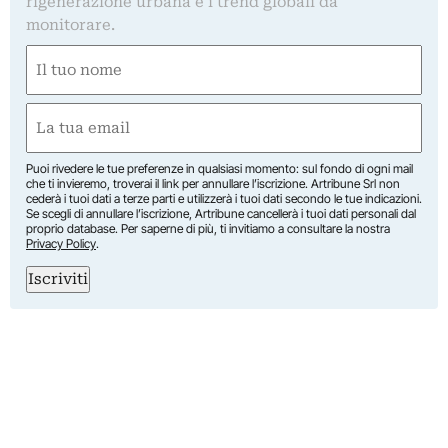
rigenerazione urbana e i trend globali da
monitorare.
Nome
(Required)
First
Email
(Required)
Puoi rivedere le tue preferenze in qualsiasi momento: sul fondo di ogni mail
che ti invieremo, troverai il link per annullare l’iscrizione. Artribune Srl non
cederà i tuoi dati a terze parti e utilizzerà i tuoi dati secondo le tue indicazioni.
Se scegli di annullare l’iscrizione, Artribune cancellerà i tuoi dati personali dal
proprio database. Per saperne di più, ti invitiamo a consultare la nostra
Privacy Policy
.
Iscriviti