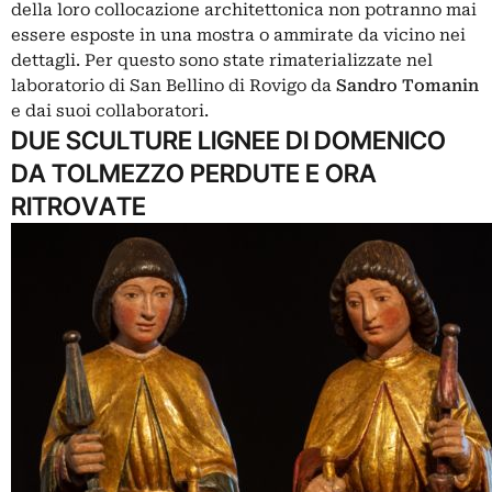
della loro collocazione architettonica non potranno mai
essere esposte in una mostra o ammirate da vicino nei
dettagli. Per questo sono state rimaterializzate nel
laboratorio di San Bellino di Rovigo da
Sandro Tomanin
e dai suoi collaboratori.
DUE SCULTURE LIGNEE DI DOMENICO
DA TOLMEZZO PERDUTE E ORA
RITROVATE