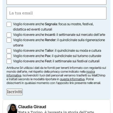
(Required)
First
Email
(Required)
Opzioni
Voglio ricevere anche
Segnala
: focus su mostre, festival,
didattica ed eventi culturali
Voglio ricevere anche
Incanti
: il settimanale sul mercato dell'arte
Voglio ricevere anche
Render
: il quindicinale sulla rigenerazione
urbana
Voglio ricevere anche
Tailor
: il quindicinale su moda e cultura
Voglio ricevere anche
Pax
: il quindicinale sul turismo culturale
Voglio ricevere anche
Fest
: il settimanale sui festival culturali
Artribune Srl utilizza i dati da te forniti per tenerti informato con regolarità sul
mondo dell'arte, nel rispetto della privacy come indicato nella
nostra
informativa
. Iscrivendoti i tuoi dati personali verranno trasferiti su MailChimp
e trattati secondo le modalità riportate in
questa informativa
. Potrai
disiscriverti in qualsiasi momento con l'apposito link presente nelle email.
Iscriviti
Claudia Giraud
Nata a Torino, è laureata in storia dell’arte