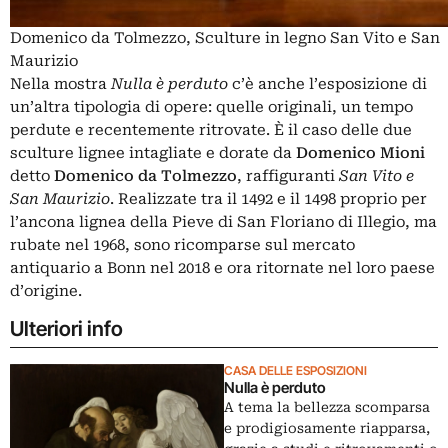
Domenico da Tolmezzo, Sculture in legno San Vito e San
Maurizio
Nella mostra
Nulla è perduto
c’è anche l’esposizione di
un’altra tipologia di opere: quelle originali, un tempo
perdute e recentemente ritrovate. È il caso delle due
sculture lignee intagliate e dorate da
Domenico Mioni
detto
Domenico da Tolmezzo
, raffiguranti
San Vito e
San Maurizio
. Realizzate tra il 1492 e il 1498 proprio per
l’ancona lignea della Pieve di San Floriano di Illegio, ma
rubate nel 1968, sono ricomparse sul mercato
antiquario a Bonn nel 2018 e ora ritornate nel loro paese
d’origine.
Ulteriori info
CASA DELLE ESPOSIZIONI
Nulla è perduto
A tema la bellezza scomparsa
e prodigiosamente riapparsa,