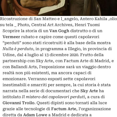
Ricostruzione di San Matteo e l_angelo, Antero Kahila ,olio
su tela _ Photo, Central Art Archives, Henri Tuomi
Scoprire la storia di un
Van Gogh
distrutto o di un
Vermeer
rubato e capire come questi capolavori
“perduti” sono stati ricostruiti è alla base della mostra
Nulla è perduto
, in programma a Illegio, in provincia di
Udine, dal 4 luglio al 13 dicembre 2020. Frutto della
partnership con Sky Arte, con Factum Arte di Madrid, e
con Ballandi Arts, l’esposizione sarà un viaggio dentro
realtà non più esistenti, ma ancora capaci di
emozionare. Verranno esposti sette capolavori
inestimabili e smarriti per sempre, la cui storia è stata
narrata nella serie di documentari che
Sky Arte
ha
intitolato
Il mistero dei capolavori perduti
, a cura di
Giovanni Troilo
. Questi dipinti sono tornati alla luce
grazie alle tecnologie di
Factum Arte
, l’organizzazione
diretta da
Adam Lowe
a Madrid e dedicata a