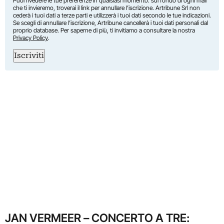
Puoi rivedere le tue preferenze in qualsiasi momento: sul fondo di ogni mail
che ti invieremo, troverai il link per annullare l’iscrizione. Artribune Srl non
cederà i tuoi dati a terze parti e utilizzerà i tuoi dati secondo le tue indicazioni.
Se scegli di annullare l’iscrizione, Artribune cancellerà i tuoi dati personali dal
proprio database. Per saperne di più, ti invitiamo a consultare la nostra
Privacy Policy
.
Iscriviti
JAN VERMEER – CONCERTO A TRE: