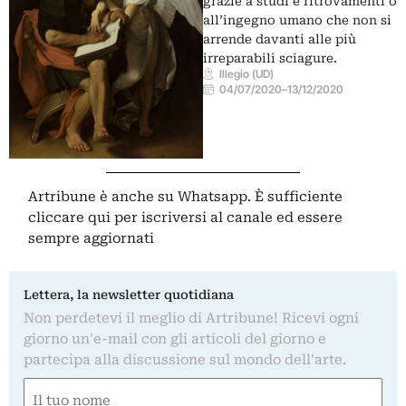
grazie a studi e ritrovamenti o
all’ingegno umano che non si
arrende davanti alle più
irreparabili sciagure.
Illegio (UD)
04/07/2020
–
13/12/2020
Artribune è anche su Whatsapp. È sufficiente
cliccare qui
per iscriversi al canale ed essere
sempre aggiornati
Lettera, la newsletter quotidiana
Non perdetevi il meglio di Artribune! Ricevi ogni
giorno un'e-mail con gli articoli del giorno e
partecipa alla discussione sul mondo dell'arte.
Nome