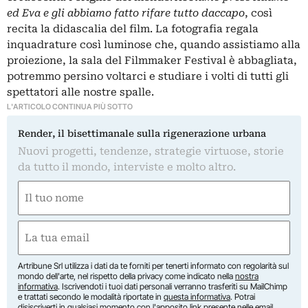
ed Eva e gli abbiamo fatto rifare tutto daccapo
, così
recita la didascalia del film. La fotografia regala
inquadrature così luminose che, quando assistiamo alla
proiezione, la sala del Filmmaker Festival è abbagliata,
potremmo persino voltarci e studiare i volti di tutti gli
spettatori alle nostre spalle.
L'ARTICOLO CONTINUA PIÙ SOTTO
Render, il bisettimanale sulla rigenerazione urbana
Nuovi progetti, tendenze, strategie virtuose, storie
da tutto il mondo, interviste e molto altro.
Nome
(Obbligatorio)
Nome
Email
(Obbligatorio)
Artribune Srl utilizza i dati da te forniti per tenerti informato con regolarità sul
mondo dell'arte, nel rispetto della privacy come indicato nella
nostra
informativa
. Iscrivendoti i tuoi dati personali verranno trasferiti su MailChimp
e trattati secondo le modalità riportate in
questa informativa
. Potrai
disiscriverti in qualsiasi momento con l'apposito link presente nelle email.