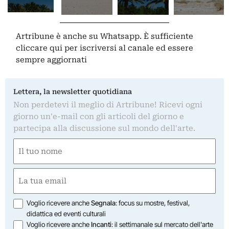
Artribune è anche su Whatsapp. È sufficiente
cliccare qui
per iscriversi al canale ed essere
sempre aggiornati
Lettera, la newsletter quotidiana
Non perdetevi il meglio di Artribune! Ricevi ogni
giorno un'e-mail con gli articoli del giorno e
partecipa alla discussione sul mondo dell'arte.
Nome
(Obbligatorio)
Nome
Email
(Obbligatorio)
Opzioni
Voglio ricevere anche
Segnala
: focus su mostre, festival,
didattica ed eventi culturali
Voglio ricevere anche
Incanti
: il settimanale sul mercato dell'arte