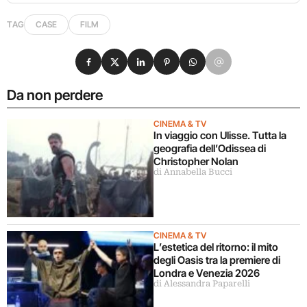
TAG
CASE
FILM
Condividi su Facebook
Condividi su X
Condividi su LinkedIn
Condividi su Pinterest
Condividi su WhatsApp
Condividi su Email
Da non perdere
CINEMA & TV
In viaggio con Ulisse. Tutta la
geografia dell’Odissea di
Christopher Nolan
di Annabella Bucci
CINEMA & TV
L’estetica del ritorno: il mito
degli Oasis tra la premiere di
Londra e Venezia 2026
di Alessandra Paparelli