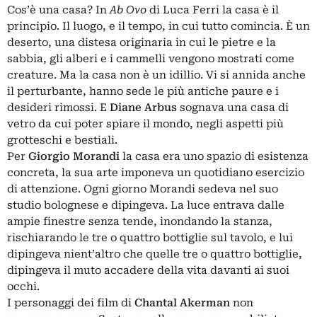
Cos’è una casa? In
Ab Ovo
di Luca Ferri la casa è il
principio. Il luogo, e il tempo, in cui tutto comincia. È un
deserto, una distesa originaria in cui le pietre e la
sabbia, gli alberi e i cammelli vengono mostrati come
creature. Ma la casa non è un idillio. Vi si annida anche
il perturbante, hanno sede le più antiche paure e i
desideri rimossi. E
Diane Arbus
sognava una casa di
vetro da cui poter spiare il mondo, negli aspetti più
grotteschi e bestiali.
Per
Giorgio Morandi
la casa era uno spazio di esistenza
concreta, la sua arte imponeva un quotidiano esercizio
di attenzione. Ogni giorno Morandi sedeva nel suo
studio bolognese e dipingeva. La luce entrava dalle
ampie finestre senza tende, inondando la stanza,
rischiarando le tre o quattro bottiglie sul tavolo, e lui
dipingeva nient’altro che quelle tre o quattro bottiglie,
dipingeva il muto accadere della vita davanti ai suoi
occhi.
I personaggi dei film di
Chantal Akerman
non