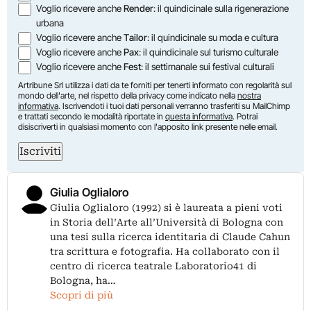
Voglio ricevere anche
Render
: il quindicinale sulla rigenerazione
urbana
Voglio ricevere anche
Tailor
: il quindicinale su moda e cultura
Voglio ricevere anche
Pax
: il quindicinale sul turismo culturale
Voglio ricevere anche
Fest
: il settimanale sui festival culturali
Artribune Srl utilizza i dati da te forniti per tenerti informato con regolarità sul
mondo dell'arte, nel rispetto della privacy come indicato nella
nostra
informativa
. Iscrivendoti i tuoi dati personali verranno trasferiti su MailChimp
e trattati secondo le modalità riportate in
questa informativa
. Potrai
disiscriverti in qualsiasi momento con l'apposito link presente nelle email.
Iscriviti
Giulia Oglialoro
Giulia Oglialoro (1992) si è laureata a pieni voti
in Storia dell’Arte all’Università di Bologna con
una tesi sulla ricerca identitaria di Claude Cahun
tra scrittura e fotografia. Ha collaborato con il
centro di ricerca teatrale Laboratorio41 di
Bologna, ha…
Scopri di più