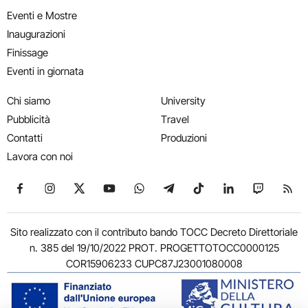
Eventi e Mostre
Inaugurazioni
Finissage
Eventi in giornata
Chi siamo
University
Pubblicità
Travel
Contatti
Produzioni
Lavora con noi
Seguici su Facebook
Seguici su Instagram
Seguici su X
Seguici su YouTube
Seguici su WhatsApp
Seguici su Telegram
Seguici su TikTok
Seguici su Link
Seguici su
Segui
Sito realizzato con il contributo bando TOCC Decreto Direttoriale
n. 385 del 19/10/2022 PROT. PROGETTOTOCC0000125
COR15906233 CUPC87J23001080008