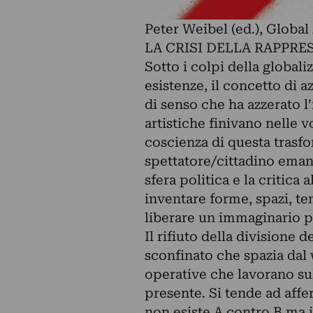
Peter Weibel (ed.), Global
LA CRISI DELLA RAPPR
Sotto i colpi della globali
esistenze, il concetto di a
di senso che ha azzerato l
artistiche finivano nelle v
coscienza di questa trasf
spettatore/cittadino emanc
sfera politica e la critica a
inventare forme, spazi, tem
liberare un immaginario p
Il rifiuto della divisione 
sconfinato che spazia dal 
operative che lavorano sul
presente. Si tende ad affe
non esiste A contro B ma i