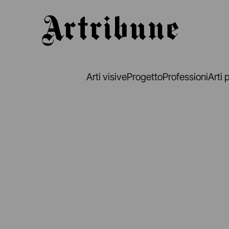
Artribune
Arti visive
Progetto
Professioni
Arti 