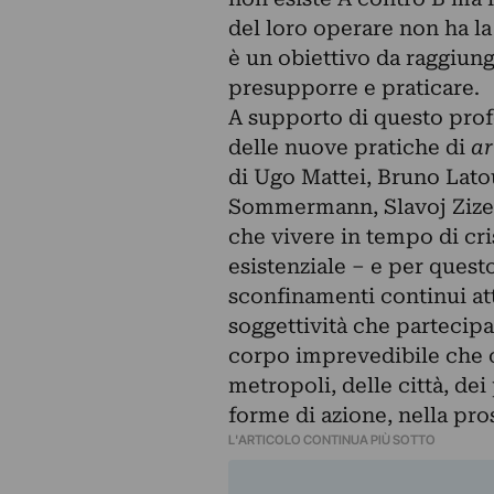
del loro operare non ha l
è un obiettivo da raggiun
presupporre e praticare.
A supporto di questo prof
delle nuove pratiche di
ar
di Ugo Mattei, Bruno Latou
Sommermann, Slavoj Zizek.
che vivere in tempo di cri
esistenziale – e per quest
sconfinamenti continui att
soggettività che partecip
corpo imprevedibile che o
metropoli, delle città, dei
forme di azione, nella pr
L'ARTICOLO CONTINUA PIÙ SOTTO