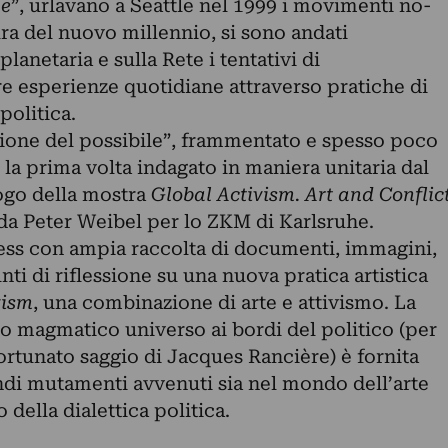
le
”, urlavano a Seattle nel 1999 i movimenti no-
ura del nuovo millennio, si sono andati
lanetaria e sulla Rete i tentativi di
re esperienze quotidiane attraverso pratiche di
politica.
ione del possibile”, frammentato e spesso poco
la prima volta indagato in maniera unitaria dal
go della mostra
Global Activism.
Art and Conflic
da Peter Weibel per lo ZKM di Karlsruhe.
ess con ampia raccolta di documenti, immagini,
unti di riflessione su una nuova pratica artistica
vism
, una combinazione di arte e attivismo. La
to magmatico universo ai bordi del politico (per
fortunato saggio di Jacques Rancière) è fornita
ndi mutamenti avvenuti sia nel mondo dell’arte
 della dialettica politica.