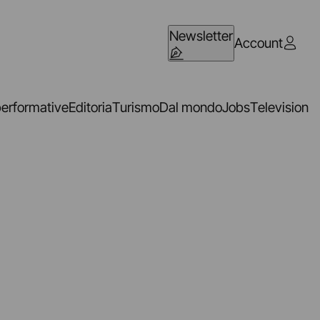
Newsletter
Account
performative
Editoria
Turismo
Dal mondo
Jobs
Television