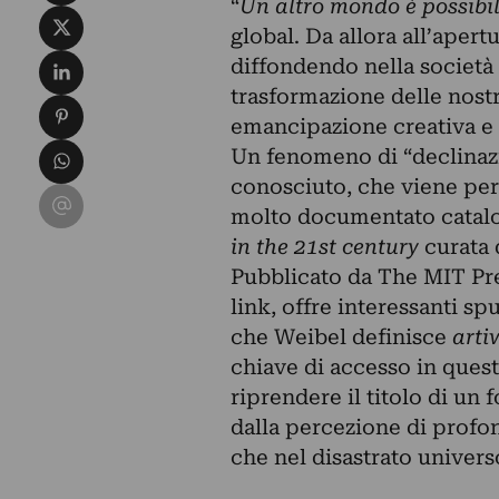
“
Un altro mondo è possibi
Condividi su X
global. Da allora all’apert
Condividi su LinkedIn
diffondendo nella società p
trasformazione delle nost
Condividi su Pinterest
emancipazione creativa e 
Condividi su WhatsApp
Un fenomeno di “declinaz
conosciuto, che viene per 
Condividi su Email
molto documentato catalo
in the 21st century
curata 
Pubblicato da The MIT Pr
link, offre interessanti sp
che Weibel definisce
arti
chiave di accesso in ques
riprendere il titolo di un 
dalla percezione di profo
che nel disastrato universo