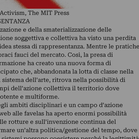
 Activism, The MIT Press
ESENTANZA
zzazione e della smaterializzazione delle
zione soggettiva e collettiva ha visto una perdita
’idea stessa di rappresentanza. Mentre le pratich
oraci fauci del mercato. Così, la presa di
ormazione ha creato una nuova forma di
ipato che, abbandonata la lotta di classe nella
l sistema dell’arte, ritrova nella possibilità di
pi dell’azione collettiva il territorio dove
otente e multiforme.
degli ambiti disciplinari e un campo d’azione
web alle favelas ha aperto enormi possibilità
le rotture e sull’invenzione continua del
rmare un’altra politica/gestione del tempo, dove
 sistemi possono coesistere perché la legittimità