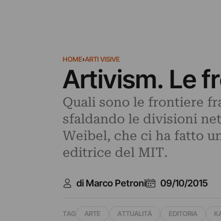
HOME
›
ARTI VISIVE
Artivism. Le f
Quali sono le frontiere fr
sfaldando le divisioni net
Weibel, che ci ha fatto u
editrice del MIT.
di Marco Petroni
09/10/2015
TAG
ARTE
ATTUALITÀ
EDITORIA
K