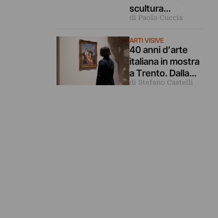
scultura
di Paolo Cuccia
leggendaria vista
da 40 grandi
ARTI VISIVE
fotografi
40 anni d’arte
italiana in mostra
a Trento. Dalla
di Stefano Castelli
Transavanguardi
a a oggi