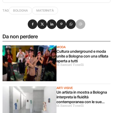
TAG
BOLOGNA
MATERNITÀ
Condividi su Facebook
Condividi su X
Condividi su LinkedIn
Condividi su Pinterest
Condividi su WhatsApp
Condividi su Email
Da non perdere
MODA
Cultura underground e moda
unite a Bologna con una sfilata
aperta a tutti
di Samuel Tonelli
ARTI VISIVE
Un artista in mostra a Bologna
interpreta la fluidità
contemporanea con le sue
di Samuel Tonelli
sculture