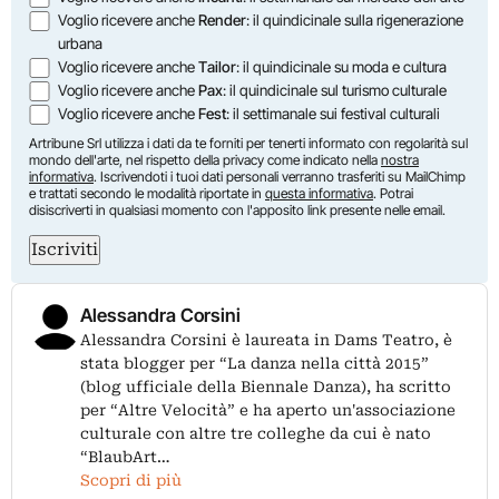
Voglio ricevere anche
Render
: il quindicinale sulla rigenerazione
urbana
Voglio ricevere anche
Tailor
: il quindicinale su moda e cultura
Voglio ricevere anche
Pax
: il quindicinale sul turismo culturale
Voglio ricevere anche
Fest
: il settimanale sui festival culturali
Artribune Srl utilizza i dati da te forniti per tenerti informato con regolarità sul
mondo dell'arte, nel rispetto della privacy come indicato nella
nostra
informativa
. Iscrivendoti i tuoi dati personali verranno trasferiti su MailChimp
e trattati secondo le modalità riportate in
questa informativa
. Potrai
disiscriverti in qualsiasi momento con l'apposito link presente nelle email.
Iscriviti
Alessandra Corsini
Alessandra Corsini è laureata in Dams Teatro, è
stata blogger per “La danza nella città 2015”
(blog ufficiale della Biennale Danza), ha scritto
per “Altre Velocità” e ha aperto un'associazione
culturale con altre tre colleghe da cui è nato
“BlaubArt…
Scopri di più