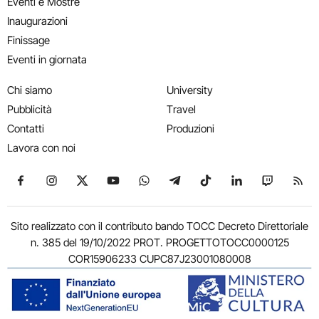
Eventi e Mostre
Inaugurazioni
Finissage
Eventi in giornata
Chi siamo
University
Pubblicità
Travel
Contatti
Produzioni
Lavora con noi
Seguici su Facebook
Seguici su Instagram
Seguici su X
Seguici su YouTube
Seguici su WhatsApp
Seguici su Telegram
Seguici su TikTok
Seguici su Link
Seguici su
Segui
Sito realizzato con il contributo bando TOCC Decreto Direttoriale
n. 385 del 19/10/2022 PROT. PROGETTOTOCC0000125
COR15906233 CUPC87J23001080008