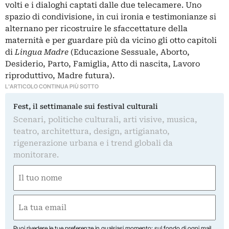
volti e i dialoghi captati dalle due telecamere. Uno
spazio di condivisione, in cui ironia e testimonianze si
alternano per ricostruire le sfaccettature della
maternità e per guardare più da vicino gli otto capitoli
di
Lingua Madre
(Educazione Sessuale, Aborto,
Desiderio, Parto, Famiglia, Atto di nascita, Lavoro
riproduttivo, Madre futura).
L'ARTICOLO CONTINUA PIÙ SOTTO
Fest, il settimanale sui festival culturali
Scenari, politiche culturali, arti visive, musica,
teatro, architettura, design, artigianato,
rigenerazione urbana e i trend globali da
monitorare.
Nome
(Required)
First
Email
(Required)
Puoi rivedere le tue preferenze in qualsiasi momento: sul fondo di ogni mail