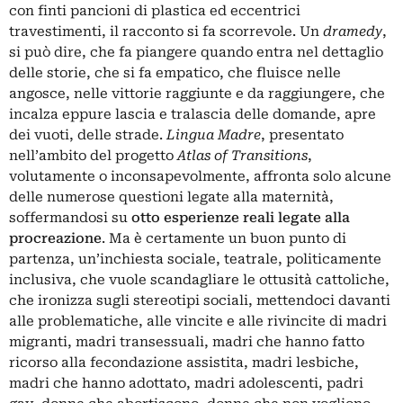
con finti pancioni di plastica ed eccentrici
travestimenti, il racconto si fa scorrevole. Un
dramedy
,
si può dire, che fa piangere quando entra nel dettaglio
delle storie, che si fa empatico, che fluisce nelle
angosce, nelle vittorie raggiunte e da raggiungere, che
incalza eppure lascia e tralascia delle domande, apre
dei vuoti, delle strade.
Lingua
Madre
, presentato
nell’ambito del progetto
Atlas of Transitions
,
volutamente o inconsapevolmente, affronta solo alcune
delle numerose questioni legate alla maternità,
soffermandosi su
otto esperienze reali legate alla
procreazione
. Ma è certamente un buon punto di
partenza, un’inchiesta sociale, teatrale, politicamente
inclusiva, che vuole scandagliare le ottusità cattoliche,
che ironizza sugli stereotipi sociali, mettendoci davanti
alle problematiche, alle vincite e alle rivincite di madri
migranti, madri transessuali, madri che hanno fatto
ricorso alla fecondazione assistita, madri lesbiche,
madri che hanno adottato, madri adolescenti, padri