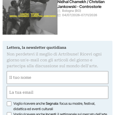
Nidhal Chamekh / Christian
Jankowski - Controstorie
Bologna (BO)
04/07/2026
–
07/11/2026
Lettera, la newsletter quotidiana
Non perdetevi il meglio di Artribune! Ricevi ogni
giorno un'e-mail con gli articoli del giorno e
partecipa alla discussione sul mondo dell'arte.
Nome
(Required)
First
Email
(Required)
Opzioni
Voglio ricevere anche
Segnala
: focus su mostre, festival,
didattica ed eventi culturali
Voglio ricevere anche
Incanti
: il settimanale sul mercato dell'arte