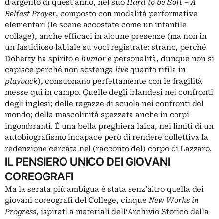
d’argento di quest’anno, nel suo
Hard to be Soft – A
Belfast Prayer
, composto con modalità performative
elementari (le scene accostate come un infantile
collage), anche efficaci in alcune presenze (ma non in
un fastidioso labiale su voci registrate: strano, perché
Doherty ha spirito e
humor
e personalità, dunque non si
capisce perché non sostenga
live
quanto rifila in
playback
), consuonano perfettamente con le fragilità
messe qui in campo. Quelle degli irlandesi nei confronti
degli inglesi; delle ragazze di scuola nei confronti del
mondo; della mascolinità spezzata anche in corpi
ingombranti. È una bella preghiera laica, nei limiti di un
autobiografismo incapace però di rendere collettiva la
redenzione cercata nel (racconto del) corpo di Lazzaro.
IL PENSIERO UNICO DEI GIOVANI
COREOGRAFI
Ma la serata più ambigua è stata senz’altro quella dei
giovani coreografi del College, cinque
New Works in
Progress
, ispirati a materiali dell’Archivio Storico della