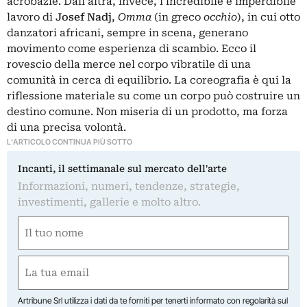
acrobazie. Dall’altra, invece, l’incredibile e imperdibile
lavoro di
Josef Nadj
,
Omma
(in greco
occhio
), in cui otto
danzatori africani, sempre in scena, generano
movimento come esperienza di scambio. Ecco il
rovescio della merce nel corpo vibratile di una
comunità in cerca di equilibrio. La coreografia è qui la
riflessione materiale su come un corpo può costruire un
destino comune. Non miseria di un prodotto, ma forza
di una precisa volontà.
L'ARTICOLO CONTINUA PIÙ SOTTO
Incanti, il settimanale sul mercato dell'arte
Informazioni, numeri, tendenze, strategie,
investimenti, gallerie e molto altro.
Nome
(Obbligatorio)
Nome
Email
(Obbligatorio)
Artribune Srl utilizza i dati da te forniti per tenerti informato con regolarità sul