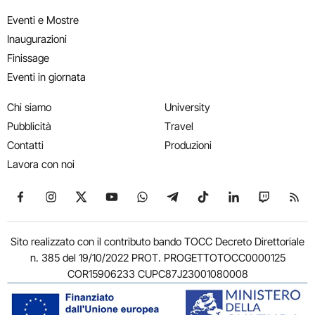
Eventi e Mostre
Inaugurazioni
Finissage
Eventi in giornata
Chi siamo
University
Pubblicità
Travel
Contatti
Produzioni
Lavora con noi
Seguici su Facebook
Seguici su Instagram
Seguici su X
Seguici su YouTube
Seguici su WhatsApp
Seguici su Telegram
Seguici su TikTok
Seguici su Link
Seguici su
Segui
Sito realizzato con il contributo bando TOCC Decreto Direttoriale
n. 385 del 19/10/2022 PROT. PROGETTOTOCC0000125
COR15906233 CUPC87J23001080008