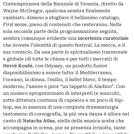
Contemporanea della
Biennale di Venezia
, diretto da
Wayne McGregor, qualcosa sembra finalmente
cambiato. Almeno a sfogliare il bellissimo catalogo,
First sense
, pieno di contenuti che resteranno. Nella
sola seconda parte della programmazione seguita,
sembra comunque evidente una
incertezza curatoriale
che investe l’identità di questo festival. La merce, e il
suo rovescio. Da una parte lo spiritualismo trasversale
e globale (di tutte le chiese e per tutti i mercati) di
Hervé Koubi
, con
Odyssey
, un prodotto
fusion
disponibilissimo a essere tutto: il Mediterraneo,
l’oceano, la donna, l’esilio, il
ballet blanc
, il tempo
moderno, l’amore e pure “un tappeto di Aladino”. Con
un numero sproporzionato di interpreti (e muscoli),
sotto dittatura continua di capoeira e un poco di hip-
hop, ma in assenza di una compiuta drammaturgia
tantomeno di coreografia, la più vera danza è allora nel
canto di
Natacha Atlas
, stella della musica araba che
accompagna in scena, pur se presenza irrisolta, tante