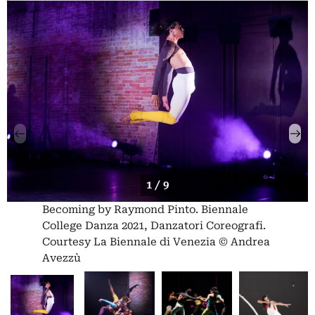
1 / 9
Becoming by Raymond Pinto. Biennale
College Danza 2021, Danzatori Coreografi.
Courtesy La Biennale di Venezia © Andrea
Avezzù