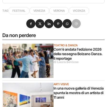
TAG
FESTIVAL
VENEZIA
VERONA
VICENZA
Condividi su Facebook
Condividi su X
Condividi su LinkedIn
Condividi su Pinterest
Condividi su WhatsApp
Condividi su Email
Da non perdere
TEATRO & DANZA
Com’è andata l’edizione 2026
della rassegna Bolzano Danza.
Il reportage
di Laura Bevione
ARTI VISIVE
In una nuova galleria di Venezia
spunta la mostra di un artista di
11 anni