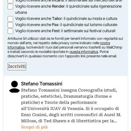
Voglio ricevere anche
Incanti
: il settimanale sul mercato dell'arte
Voglio ricevere anche
Render
: il quindicinale sulla rigenerazione
urbana
Voglio ricevere anche
Tailor
: il quindicinale su moda e cultura
Voglio ricevere anche
Pax
: il quindicinale sul turismo culturale
Voglio ricevere anche
Fest
: il settimanale sui festival culturali
Artribune Srl utilizza i dati da te forniti per tenerti informato con regolarità sul
mondo dell'arte, nel rispetto della privacy come indicato nella
nostra
informativa
. Iscrivendoti i tuoi dati personali verranno trasferiti su MailChimp
e trattati secondo le modalità riportate in
questa informativa
. Potrai
disiscriverti in qualsiasi momento con l'apposito link presente nelle email.
Iscriviti
Stefano Tomassini
Stefano Tomassini insegna Coreografia (studi,
pratiche, estetiche), Drammaturgia (forme e
pratiche) e Teorie della performance
all’Università IUAV di Venezia. Si è occupato di
Enzo Cosimi, degli scritti coreosofici di Aurel M.
Milloss, di Ted Shawn e di librettistica per la…
Scopri di più