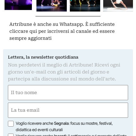
Artribune è anche su Whatsapp. È sufficiente
cliccare qui
per iscriversi al canale ed essere
sempre aggiornati
Lettera, la newsletter quotidiana
Non perdetevi il meglio di Artribune! Ricevi ogni
giorno un'e-mail con gli articoli del giorno e
partecipa alla discussione sul mondo dell'arte.
Nome
(Obbligatorio)
Nome
Email
(Obbligatorio)
Opzioni
Voglio ricevere anche
Segnala
: focus su mostre, festival,
didattica ed eventi culturali