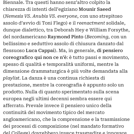
Biennale. Tra questi hanno senz’altro colpito la
chiarezza di intenti dell’egiziano
Mounir Saeed
(
Nemesis VS. Anubis VS. everyone
, con uno strepitoso
assolo d’avvio di Toni Flego) e il
reenactment
solidale,
dunque dialettico, tra Deborah Hey e William Forsythe,
del nordamericano
Raymond Pinto
(
Becoming
, con un
bellissimo e seduttivo assolo di chiusura danzato dal
flessuoso
Luca Cappai
). Ma, in generale,
di pensiero
coreografico qui non ce n’è
: è tutto passi e movimento,
spesso di qualità e temporalità uniformi, mentre la
dimensione drammaturgica è più volte demandata alla
playlist
. La danza è una continua richiesta di
prestazione, mentre la coreografia è appunto solo un
prodotto. Nulla di quanto sperimentato sulla scena
europea negli ultimi decenni sembra essere qui
afferrato. Prevale invece il pensiero unico della
continuità del movimento tipico del mercato
angloamericano, che la comprensione e la trasmissione
dei processi di composizione (nel mandato formativo
del College) dovrebbero invece trasgredire e innovare.