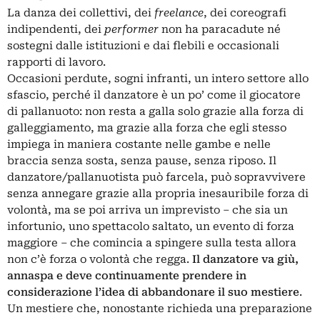
La danza dei collettivi, dei
freelance
, dei coreografi
indipendenti, dei
performer
non ha paracadute né
sostegni dalle istituzioni e dai flebili e occasionali
rapporti di lavoro.
Occasioni perdute, sogni infranti, un intero settore allo
sfascio, perché il danzatore è un po’ come il giocatore
di pallanuoto: non resta a galla solo grazie alla forza di
galleggiamento, ma grazie alla forza che egli stesso
impiega in maniera costante nelle gambe e nelle
braccia senza sosta, senza pause, senza riposo. Il
danzatore/pallanuotista può farcela, può sopravvivere
senza annegare grazie alla propria inesauribile forza di
volontà, ma se poi arriva un imprevisto – che sia un
infortunio, uno spettacolo saltato, un evento di forza
maggiore – che comincia a spingere sulla testa allora
non c’è forza o volontà che regga.
Il danzatore va giù,
annaspa e deve continuamente prendere in
considerazione l’idea di abbandonare il suo mestiere
.
Un mestiere che, nonostante richieda una preparazione