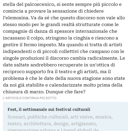
stella del palcoscenico, si sente sempre più piccolo e
comincia a provare la sensazione di chiedere
l’elemosina. Va da sé che questo discorso non vale allo
stesso modo per le grandi realtà strutturate come le
compagnie di danza di spessore internazionale che
incassano il colpo, stringono la cinghia e riescono a
gestire il fermo imposto. Ma quando si tratta di artisti
indipendenti o di piccoli collettivi che campano con le
singole produzioni il discorso cambia radicalmente. Le
date saltate andrebbero recuperate in un’ottica di
reciproco supporto fra il teatro e gli artisti, ma il
problema è che le date della nuova stagione sono state
da noi già stabilite e calendarizzate molto prima della
chiusura di marzo. Dunque che fare?
L'ARTICOLO CONTINUA PIÙ SOTTO
Fest, il settimanale sui festival culturali
Scenari, politiche culturali, arti visive, musica,
teatro, architettura, design, artigianato,
rigenerazione urbana e i trend globali da