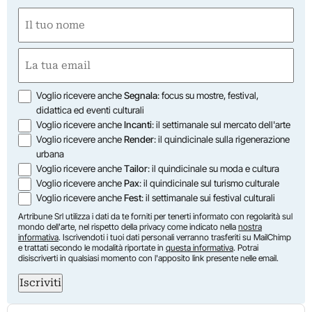
Nome
(Obbligatorio)
Nome
Email
(Obbligatorio)
Opzioni
Voglio ricevere anche
Segnala
: focus su mostre, festival,
didattica ed eventi culturali
Voglio ricevere anche
Incanti
: il settimanale sul mercato dell'arte
Voglio ricevere anche
Render
: il quindicinale sulla rigenerazione
urbana
Voglio ricevere anche
Tailor
: il quindicinale su moda e cultura
Voglio ricevere anche
Pax
: il quindicinale sul turismo culturale
Voglio ricevere anche
Fest
: il settimanale sui festival culturali
Artribune Srl utilizza i dati da te forniti per tenerti informato con regolarità sul
mondo dell'arte, nel rispetto della privacy come indicato nella
nostra
informativa
. Iscrivendoti i tuoi dati personali verranno trasferiti su MailChimp
e trattati secondo le modalità riportate in
questa informativa
. Potrai
disiscriverti in qualsiasi momento con l'apposito link presente nelle email.
Iscriviti