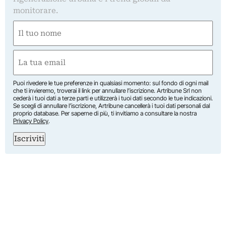
monitorare.
Nome
(Obbligatorio)
Nome
Email
(Obbligatorio)
Puoi rivedere le tue preferenze in qualsiasi momento: sul fondo di ogni mail
che ti invieremo, troverai il link per annullare l’iscrizione. Artribune Srl non
cederà i tuoi dati a terze parti e utilizzerà i tuoi dati secondo le tue indicazioni.
Se scegli di annullare l’iscrizione, Artribune cancellerà i tuoi dati personali dal
proprio database. Per saperne di più, ti invitiamo a consultare la nostra
Privacy Policy
.
Iscriviti