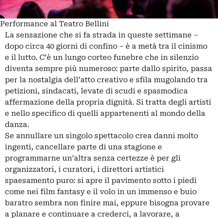
Performance al Teatro Bellini
La sensazione che si fa strada in queste settimane ‒
dopo circa 40 giorni di confino ‒ è a metà tra il cinismo
e il lutto. C’è un lungo corteo funebre che in silenzio
diventa sempre più numeroso: parte dallo spirito, passa
per la nostalgia dell’atto creativo e sfila mugolando tra
petizioni, sindacati, levate di scudi e spasmodica
affermazione della propria dignità. Si tratta degli artisti
e nello specifico di quelli appartenenti al mondo della
danza.
Se annullare un singolo spettacolo crea danni molto
ingenti, cancellare parte di una stagione e
programmarne un’altra senza certezze è per gli
organizzatori, i curatori, i direttori artistici
spaesamento puro: si apre il pavimento sotto i piedi
come nei film fantasy e il volo in un immenso e buio
baratro sembra non finire mai, eppure bisogna provare
a planare e continuare a crederci, a lavorare, a