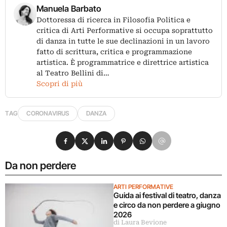
Manuela Barbato
Dottoressa di ricerca in Filosofia Politica e
critica di Arti Performative si occupa soprattutto
di danza in tutte le sue declinazioni in un lavoro
fatto di scrittura, critica e programmazione
artistica. È programmatrice e direttrice artistica
al Teatro Bellini di…
Scopri di più
TAG
CORONAVIRUS
DANZA
Condividi su Facebook
Condividi su X
Condividi su LinkedIn
Condividi su Pinterest
Condividi su WhatsApp
Condividi su Email
Da non perdere
ARTI PERFORMATIVE
Guida ai festival di teatro, danza
e circo da non perdere a giugno
2026
di Laura Bevione