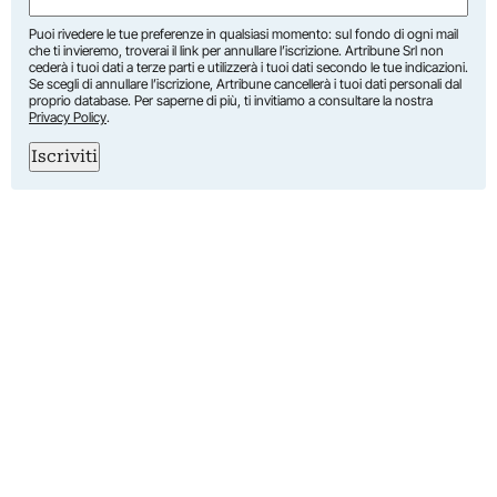
Puoi rivedere le tue preferenze in qualsiasi momento: sul fondo di ogni mail
che ti invieremo, troverai il link per annullare l’iscrizione. Artribune Srl non
cederà i tuoi dati a terze parti e utilizzerà i tuoi dati secondo le tue indicazioni.
Se scegli di annullare l’iscrizione, Artribune cancellerà i tuoi dati personali dal
proprio database. Per saperne di più, ti invitiamo a consultare la nostra
Privacy Policy
.
Iscriviti