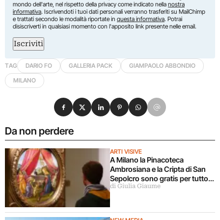
mondo dell'arte, nel rispetto della privacy come indicato nella
nostra
informativa
. Iscrivendoti i tuoi dati personali verranno trasferiti su MailChimp
e trattati secondo le modalità riportate in
questa informativa
. Potrai
disiscriverti in qualsiasi momento con l'apposito link presente nelle email.
Iscriviti
TAG
DARIO FO
GALLERIA PACK
GIAMPAOLO ABBONDIO
MILANO
Condividi su Facebook
Condividi su X
Condividi su LinkedIn
Condividi su Pinterest
Condividi su WhatsApp
Condividi su Email
Da non perdere
ARTI VISIVE
A Milano la Pinacoteca
Ambrosiana e la Cripta di San
Sepolcro sono gratis per tutto
di Giulia Giaume
agosto (ma solo per milanesi)