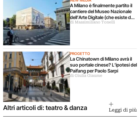
NEW MEDIA
A Milano è finalmente partito il
cantiere del Museo Nazionale
dell’Arte Digitale (che esiste da
di Massimiliano Tonelli
5 anni ma ancora non c’è)
PROGETTO
La Chinatown di Milano avrà il
suo portale cinese? L’ipotesi del
Paifang per Paolo Sarpi
di Giulia Giaume
Altri articoli di: teatro & danza
Leggi di più