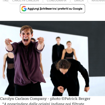
TAG
CAROLYN CARLSON
COREOGRAFIA
DANZA
RAVENNA
Carolyn Carlson Company - photo ©Patrick Berger
“
A prescindere dalle origini indiane poi filtrate