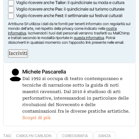
Voglio ricevere anche
Tailor
: il quindicinale su moda e cultura
Voglio ricevere anche
Pax
: il quindicinale sul turismo culturale
Voglio ricevere anche
Fest
: il settimanale sui festival culturali
Artribune Srl utilizza i dati da te forniti per tenerti informato con regolarità sul
mondo dell'arte, nel rispetto della privacy come indicato nella
nostra
informativa
. Iscrivendoti i tuoi dati personali verranno trasferiti su MailChimp
e trattati secondo le modalità riportate in
questa informativa
. Potrai
disiscriverti in qualsiasi momento con l'apposito link presente nelle email.
Iscriviti
Michele Pascarella
Dal 1992 si occupa di teatro contemporaneo e
tecniche di narrazione sotto la guida di noti
maestri ravennati. Dal 2010 è studioso di arti
performative, interessandosi in particolare delle
rivoluzioni del Novecento e delle
contaminazioni fra le diverse pratiche artistiche.
Scopri di più
TAG
CAROLYN CARLSON
COREOGRAFIA
DANZA