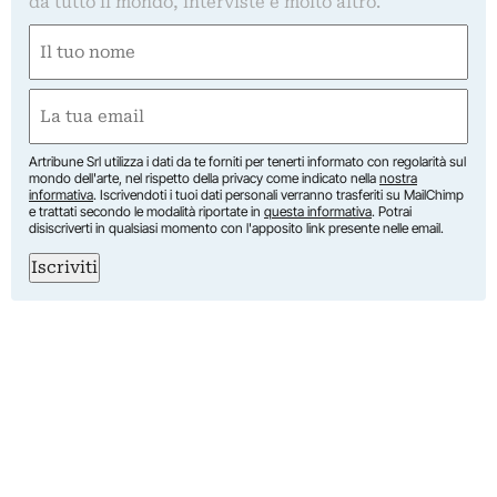
da tutto il mondo, interviste e molto altro.
Nome
(Obbligatorio)
Nome
Email
(Obbligatorio)
Artribune Srl utilizza i dati da te forniti per tenerti informato con regolarità sul
mondo dell'arte, nel rispetto della privacy come indicato nella
nostra
informativa
. Iscrivendoti i tuoi dati personali verranno trasferiti su MailChimp
e trattati secondo le modalità riportate in
questa informativa
. Potrai
disiscriverti in qualsiasi momento con l'apposito link presente nelle email.
Iscriviti