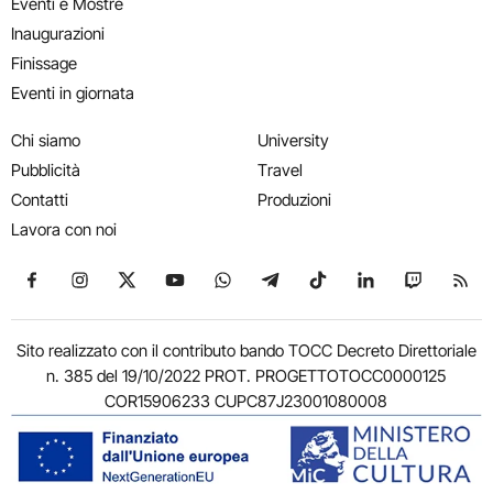
Eventi e Mostre
Inaugurazioni
Finissage
Eventi in giornata
Chi siamo
University
Pubblicità
Travel
Contatti
Produzioni
Lavora con noi
Seguici su Facebook
Seguici su Instagram
Seguici su X
Seguici su YouTube
Seguici su WhatsApp
Seguici su Telegram
Seguici su TikTok
Seguici su Link
Seguici su
Segui
Sito realizzato con il contributo bando TOCC Decreto Direttoriale
n. 385 del 19/10/2022 PROT. PROGETTOTOCC0000125
COR15906233 CUPC87J23001080008