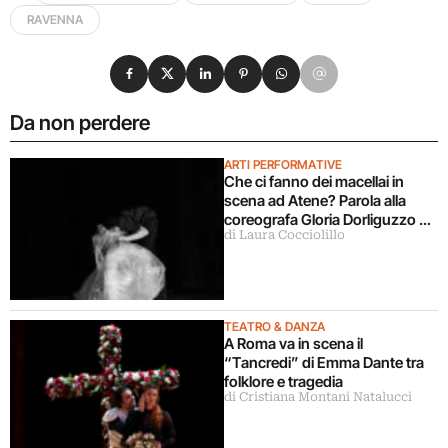
RAVENNA
Condividi su Facebook
Condividi su X
Condividi su LinkedIn
Condividi su Pinterest
Condividi su WhatsApp
Condividi su Email
Da non perdere
ARTI PERFORMATIVE
Che ci fanno dei macellai in
scena ad Atene? Parola alla
coreografa Gloria Dorliguzzo e
di Laura Cocciolillo
la storica Lucia Amara
TEATRO & DANZA
A Roma va in scena il
“Tancredi” di Emma Dante tra
folklore e tragedia
di Cristiana Montani Natalucci