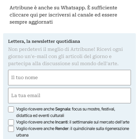
Artribune è anche su Whatsapp. È sufficiente
cliccare qui
per iscriversi al canale ed essere
sempre aggiornati
Lettera, la newsletter quotidiana
Non perdetevi il meglio di Artribune! Ricevi ogni
giorno un'e-mail con gli articoli del giorno e
partecipa alla discussione sul mondo dell'arte.
Nome
(Obbligatorio)
Nome
Email
(Obbligatorio)
Opzioni
Voglio ricevere anche
Segnala
: focus su mostre, festival,
didattica ed eventi culturali
Voglio ricevere anche
Incanti
: il settimanale sul mercato dell'arte
Voglio ricevere anche
Render
: il quindicinale sulla rigenerazione
urbana