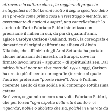
attraverso la cultura cinese, la raggiera di proposte
sviluppatesi nel Sol Levante sotto il segno specifico dello
zen prevede come prima cosa un resettaggio mentale, un
azzeramento di nozioni e saperi, una cancellazione
”: lo
storico dell’arte Fabriano Fabbri sintetizza con
precisione il milieu in cui, da più di quarant’anni,
agisce
Carolyn Carlson
(Oakland, 1943), la coreografa e
danzatrice di origini californiane allieva di Alwin
Nikolais, che all’inizio degli Anni Settanta ha portato
alcune intuizioni del maestro in Europa, dove ha
firmato lavori intrisi – appunto – di spiritualità zen. Dal
mitico
Rituel
pour un rêve mort
del 1972 a oggi, Carlson
ha creato più di cento coreografie (termine al quale
l’autrice preferisce “
poesie visive
”).
Now
è l’ultimo
coerente anello di una solida e al contempo sottilissima
catena.
Se è vero, seguendo ancora una volta Fabriano Fabbri,
che per lo zen “
ogni aspetto della vita è santo e ‘ci
riguarda’, nobile o abbietto che sia, poiché in una vita da