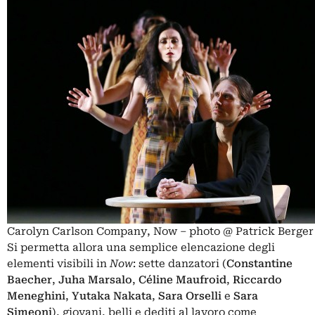
Carolyn Carlson Company, Now – photo @ Patrick Berger
Si permetta allora una semplice elencazione degli
elementi visibili in
Now
: sette danzatori (
Constantine
Baecher
,
Juha Marsalo
,
Céline Maufroid
,
Riccardo
Meneghini
,
Yutaka Nakata
,
Sara Orselli
e
Sara
Simeoni
), giovani, belli e dediti al lavoro come