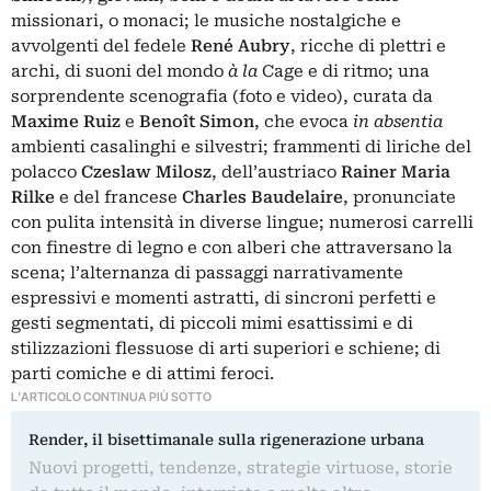
missionari, o monaci; le musiche nostalgiche e
avvolgenti del fedele
René Aubry
, ricche di plettri e
archi, di suoni del mondo
à la
Cage e di ritmo; una
sorprendente scenografia (foto e video), curata da
Maxime Ruiz
e
Benoît Simon
, che evoca
in absentia
ambienti casalinghi e silvestri; frammenti di liriche del
polacco
Czeslaw Milosz
, dell’austriaco
Rainer Maria
Rilke
e del francese
Charles Baudelaire
, pronunciate
con pulita intensità in diverse lingue; numerosi carrelli
con finestre di legno e con alberi che attraversano la
scena; l’alternanza di passaggi narrativamente
espressivi e momenti astratti, di sincroni perfetti e
gesti segmentati, di piccoli mimi esattissimi e di
stilizzazioni flessuose di arti superiori e schiene; di
parti comiche e di attimi feroci.
L'ARTICOLO CONTINUA PIÙ SOTTO
Render, il bisettimanale sulla rigenerazione urbana
Nuovi progetti, tendenze, strategie virtuose, storie